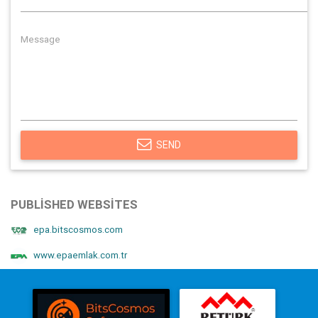
SEND
PUBLISHED WEBSITES
epa.bitscosmos.com
www.epaemlak.com.tr