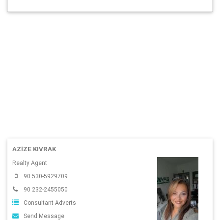
AZIZE KIVRAK
Realty Agent
90 530-5929709
90 232-2455050
Consultant Adverts
Send Message