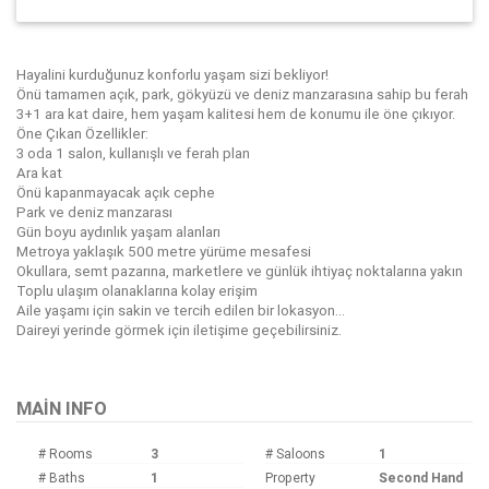
Hayalini kurduğunuz konforlu yaşam sizi bekliyor!
Önü tamamen açık, park, gökyüzü ve deniz manzarasına sahip bu ferah
3+1 ara kat daire, hem yaşam kalitesi hem de konumu ile öne çıkıyor.
Öne Çıkan Özellikler:
3 oda 1 salon, kullanışlı ve ferah plan
Ara kat
Önü kapanmayacak açık cephe
Park ve deniz manzarası
Gün boyu aydınlık yaşam alanları
Metroya yaklaşık 500 metre yürüme mesafesi
Okullara, semt pazarına, marketlere ve günlük ihtiyaç noktalarına yakın
Toplu ulaşım olanaklarına kolay erişim
Aile yaşamı için sakin ve tercih edilen bir lokasyon...
Daireyi yerinde görmek için iletişime geçebilirsiniz.
Bu ilan
Emlak Asistanım
CRM Programı tarafından otomatik entegre edilmiştir.
MAIN INFO
# Rooms
3
# Saloons
1
# Baths
1
Property
Second Hand