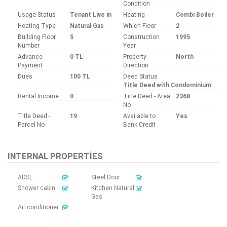
Condition
Usage Status
Tenant Live in
Heating
Combi Boiler
Heating Type
Natural Gas
Which Floor
2
Building Floor
5
Construction
1995
Number
Year
Advance
0 TL
Property
North
Payment
Direction
Dues
100 TL
Deed Status
Title Deed with Condominium
Rental Income
0
Title Deed - Area
2368
No
Title Deed -
19
Available to
Yes
Parcel No
Bank Credit
INTERNAL PROPERTIES
ADSL
Steel Door
Shower cabin
Kitchen Natural
Gas
Air conditioner