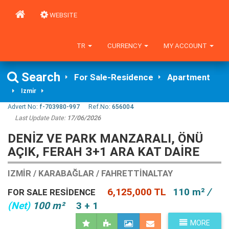
WEBSITE
TR
CURRENCY
MY ACCOUNT
Search
For Sale-Residence
Apartment
Izmir
Advert No:
f-703980-997
Ref.No:
656004
Last Update Date:
17/06/2026
DENIZ VE PARK MANZARALI, ÖNÜ
AÇIK, FERAH 3+1 ARA KAT DAIRE
IZMIR / KARABAĞLAR / FAHRETTINALTAY
6,125,000 TL
110 m²
/
FOR SALE RESIDENCE
(Net)
100 m²
3 + 1
MORE