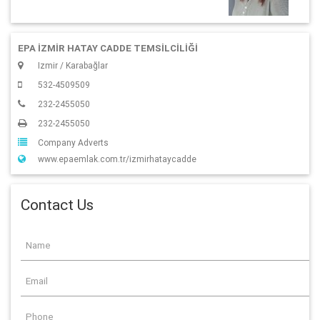
EPA İZMİR HATAY CADDE TEMSİLCİLİĞİ
Izmir / Karabağlar
532-4509509
232-2455050
232-2455050
Company Adverts
www.epaemlak.com.tr/izmirhataycadde
Contact Us