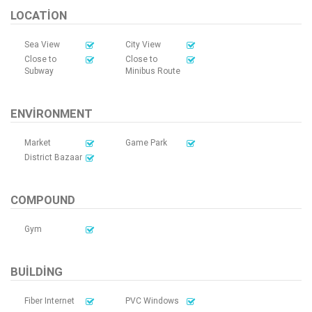
LOCATION
Sea View
City View
Close to
Close to
Subway
Minibus Route
ENVIRONMENT
Market
Game Park
District Bazaar
COMPOUND
Gym
BUILDING
Fiber Internet
PVC Windows