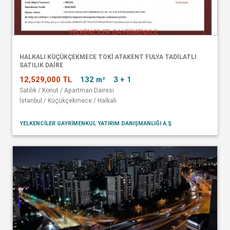
HALKALI KÜÇÜKÇEKMECE TOKİ ATAKENT FULYA TADİLATLI
SATILIK DAİRE
12,529,000 TL
132 m²
3 + 1
Satılık / Konut / Apartman Dairesi
İstanbul / Küçükçekmece / Halkalı
YELKENCİLER GAYRİMENKUL YATIRIM DANIŞMANLIĞI A.Ş