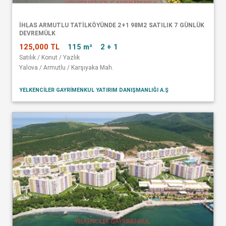
İHLAS ARMUTLU TATİLKÖYÜNDE 2+1 98M2 SATILIK 7 GÜNLÜK
DEVREMÜLK
125,000 TL
115 m²
2 + 1
Satılık / Konut / Yazlık
Yalova / Armutlu / Karşıyaka Mah.
YELKENCİLER GAYRİMENKUL YATIRIM DANIŞMANLIĞI A.Ş