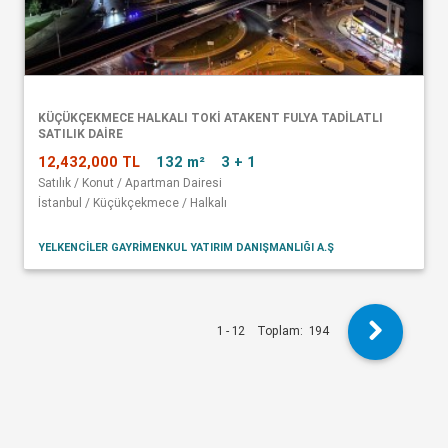
KÜÇÜKÇEKMECE HALKALI TOKİ ATAKENT FULYA TADİLATLI
SATILIK DAİRE
12,432,000 TL
132 m²
3 + 1
Satılık / Konut / Apartman Dairesi
İstanbul / Küçükçekmece / Halkalı
YELKENCİLER GAYRİMENKUL YATIRIM DANIŞMANLIĞI A.Ş
1 - 12
Toplam:
194