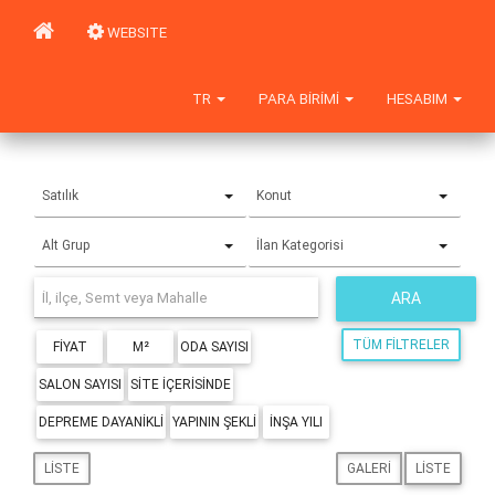
WEBSITE
TR
PARA BIRIMI
HESABIM
Satılık
Konut
Alt Grup
İlan Kategorisi
ARA
TÜM FILTRELER
FIYAT
M²
ODA SAYISI
SALON SAYISI
SITE IÇERISINDE
DEPREME DAYANIKLI
YAPININ ŞEKLI
İNŞA YILI
LISTE
GALERI
LISTE