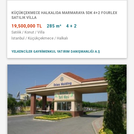
KÜÇÜKÇEKMECE HALKALIDA MARMARAYA 5DK 4+2 FOURLEX
SATILIK VİLLA
19,500,000 TL
285 m²
4 + 2
Satılık / Konut / Villa
İstanbul / Küçükçekmece / Halkalı
YELKENCİLER GAYRİMENKUL YATIRIM DANIŞMANLIĞI A.Ş