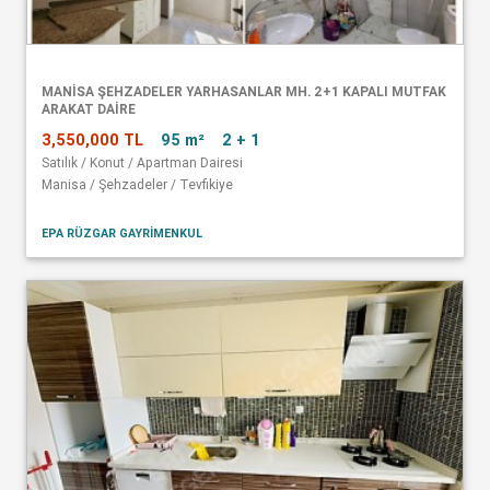
MANISA ŞEHZADELER YARHASANLAR MH. 2+1 KAPALI MUTFAK
ARAKAT DAIRE
3,550,000 TL
95 m²
2 + 1
Satılık / Konut / Apartman Dairesi
Manisa / Şehzadeler / Tevfikiye
EPA RÜZGAR GAYRİMENKUL