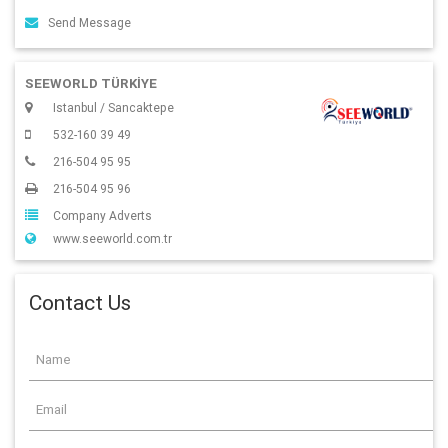
Send Message
SEEWORLD TÜRKİYE
Istanbul / Sancaktepe
532-160 39 49
216-504 95 95
216-504 95 96
Company Adverts
www.seeworld.com.tr
Contact Us