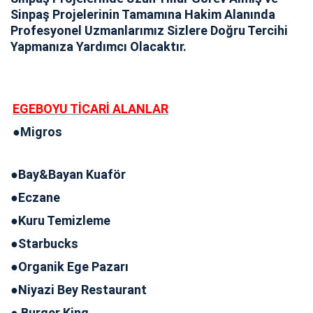
Sinpaş Projelerinin Tamamına Hakim Alanında
Profesyonel Uzmanlarımız Sizlere Doğru Tercihi
Yapmanıza Yardımcı Olacaktır.
EGEBOYU TİCARİ ALANLAR
●Migros
●Bay&Bayan Kuaför
●Eczane
●Kuru Temizleme
●Starbucks
●Organik Ege Pazarı
●Niyazi Bey Restaurant
● Burger King