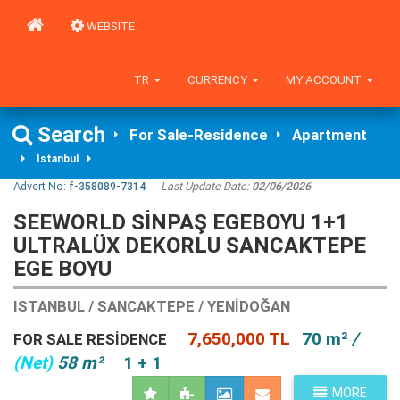
WEBSITE
TR
CURRENCY
MY ACCOUNT
Search
For Sale-Residence
Apartment
Istanbul
Advert No:
f-358089-7314
Last Update Date:
02/06/2026
SEEWORLD SİNPAŞ EGEBOYU 1+1
ULTRALÜX DEKORLU SANCAKTEPE
EGE BOYU
ISTANBUL / SANCAKTEPE / YENIDOĞAN
7,650,000 TL
70 m²
/
FOR SALE RESIDENCE
(Net)
58 m²
1 + 1
MORE