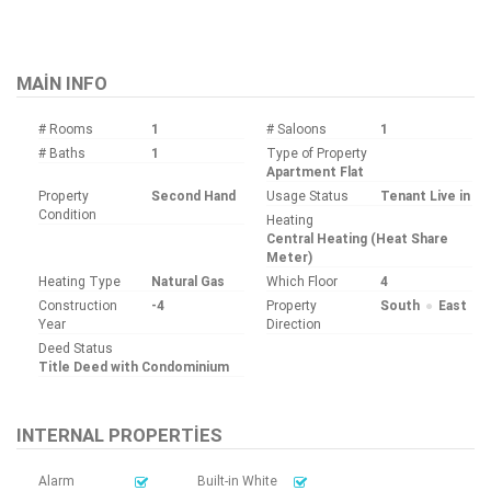
MAIN INFO
# Rooms
1
# Saloons
1
# Baths
1
Type of Property
Apartment Flat
Property
Second Hand
Usage Status
Tenant Live in
Condition
Heating
Central Heating (Heat Share
Meter)
Heating Type
Natural Gas
Which Floor
4
Construction
-4
Property
South
East
Year
Direction
Deed Status
Title Deed with Condominium
INTERNAL PROPERTIES
Alarm
Built-in White