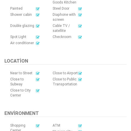
Goods Kitchen
Painted
Steel Door
Shower cabin
Diaphone with
screen
Double glazing
Cable TV /
satellite
Spot Light
Checkroom
Air conditioner
LOCATION
Near to Street
Close to Airport
Close to
Close to Public
Subway
Transportation
Close to City
Center
ENVIRONMENT
Shopping
ATM
Center