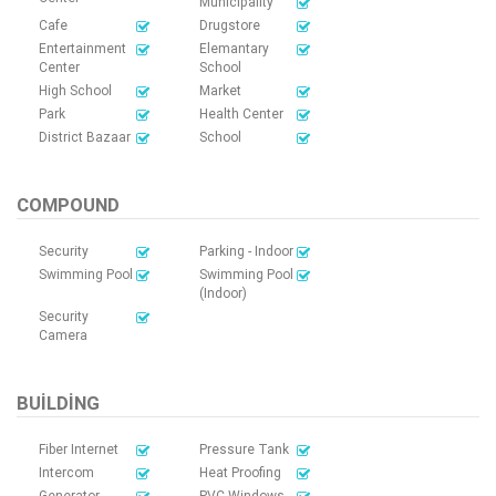
Municipality
Cafe
Drugstore
Entertainment
Elemantary
Center
School
High School
Market
Park
Health Center
District Bazaar
School
COMPOUND
Security
Parking - Indoor
Swimming Pool
Swimming Pool
(Indoor)
Security
Camera
BUILDING
Fiber Internet
Pressure Tank
Intercom
Heat Proofing
Generator-
PVC Windows