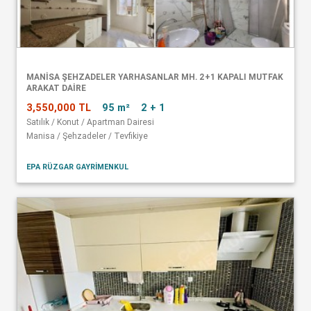
MANISA ŞEHZADELER YARHASANLAR MH. 2+1 KAPALI MUTFAK
ARAKAT DAIRE
3,550,000 TL
95 m²
2 + 1
Satılık / Konut / Apartman Dairesi
Manisa / Şehzadeler / Tevfikiye
EPA RÜZGAR GAYRİMENKUL