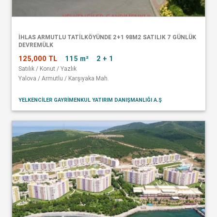
İHLAS ARMUTLU TATİLKÖYÜNDE 2+1 98M2 SATILIK 7 GÜNLÜK
DEVREMÜLK
125,000 TL
115 m²
2 + 1
Satılık / Konut / Yazlık
Yalova / Armutlu / Karşıyaka Mah.
YELKENCİLER GAYRİMENKUL YATIRIM DANIŞMANLIĞI A.Ş