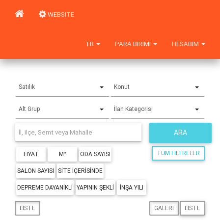
WEBSITE
TR
PARA BIRIMI
HESABIM
Satılık
Konut
Alt Grup
İlan Kategorisi
ARA
TÜM FILTRELER
FIYAT
M²
ODA SAYISI
SALON SAYISI
SITE IÇERISINDE
DEPREME DAYANIKLI
YAPININ ŞEKLI
İNŞA YILI
LISTE
GALERI
LISTE