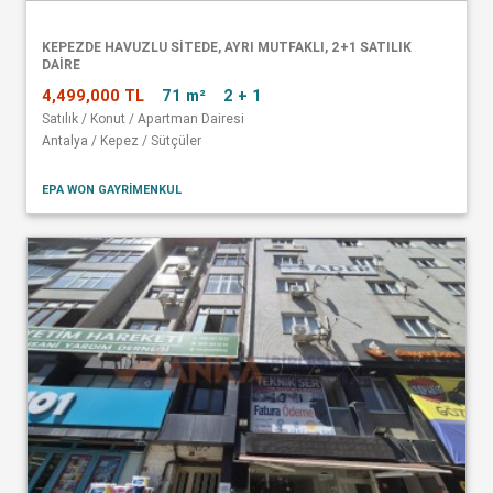
KEPEZDE HAVUZLU SITEDE, AYRI MUTFAKLI, 2+1 SATILIK
DAIRE
4,499,000 TL
71 m²
2 + 1
Satılık / Konut / Apartman Dairesi
Antalya / Kepez / Sütçüler
EPA WON GAYRİMENKUL