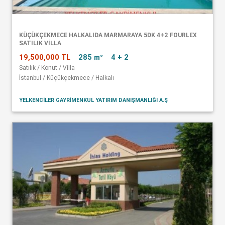
KÜÇÜKÇEKMECE HALKALIDA MARMARAYA 5DK 4+2 FOURLEX
SATILIK VİLLA
19,500,000 TL
285 m²
4 + 2
Satılık / Konut / Villa
İstanbul / Küçükçekmece / Halkalı
YELKENCİLER GAYRİMENKUL YATIRIM DANIŞMANLIĞI A.Ş