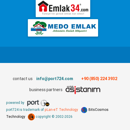
contact us
info@port724.com
+90 (850) 224 3932
business partners
powered by
port724 is trademark of
pLan-eT Technology
BitsCosmos
Technology
copyright © 2002-2026