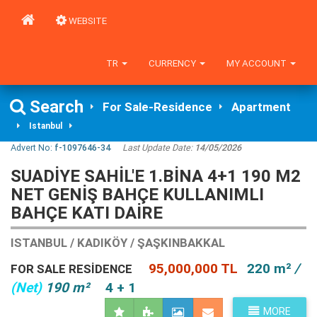
WEBSITE
TR
CURRENCY
MY ACCOUNT
Search
For Sale-Residence
Apartment
Istanbul
Advert No:
f-1097646-34
Last Update Date:
14/05/2026
SUADİYE SAHİL'E 1.BİNA 4+1 190 M2
NET GENİŞ BAHÇE KULLANIMLI
BAHÇE KATI DAİRE
ISTANBUL / KADIKÖY / ŞAŞKINBAKKAL
95,000,000 TL
220 m²
/
FOR SALE RESIDENCE
(Net)
190 m²
4 + 1
MORE