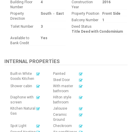
Building Floor
4
Construction
2016
Number
Year
Property
South
East
Property Position
Front Side
Direction
Balcony Number
1
Toilet Number
3
Deed Status
Title Deed with Condominium
Available to
Yes
Bank Credit
INTERNAL PROPERTIES
Built-in White
Painted
Goods Kitchen
Steel Door
Shower cabin
With master
bathroom
Diaphone with
Hilton style
screen
bathroom
Kitchen Natural
Jalousie
Gas
Ceramic
Ground
Spot Light
Checkroom
Ground Heating
Air conditioner