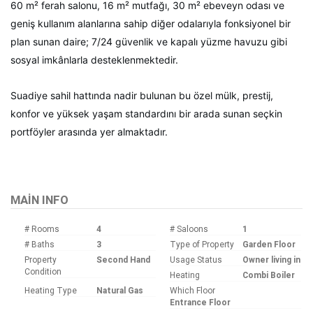
60 m² ferah salonu, 16 m² mutfağı, 30 m² ebeveyn odası ve
geniş kullanım alanlarına sahip diğer odalarıyla fonksiyonel bir
plan sunan daire; 7/24 güvenlik ve kapalı yüzme havuzu gibi
sosyal imkânlarla desteklenmektedir.
Suadiye sahil hattında nadir bulunan bu özel mülk, prestij,
konfor ve yüksek yaşam standardını bir arada sunan seçkin
portföyler arasında yer almaktadır.
MAIN INFO
# Rooms
4
# Saloons
1
# Baths
3
Type of Property
Garden Floor
Property
Second Hand
Usage Status
Owner living in
Condition
Heating
Combi Boiler
Heating Type
Natural Gas
Which Floor
Entrance Floor