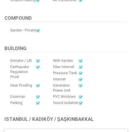
COMPOUND
Garden - Private
BUILDING
Elevator / Lift
With Garden
Earthquake
Fiber Internet
Regulation
Pressure Tank
Proof
Internet
Heat Proofing
Generator-
Power Unit
Doorman
PVC Windows
Parking
Sound Isolation
ISTANBUL / KADIKÖY / ŞAŞKINBAKKAL