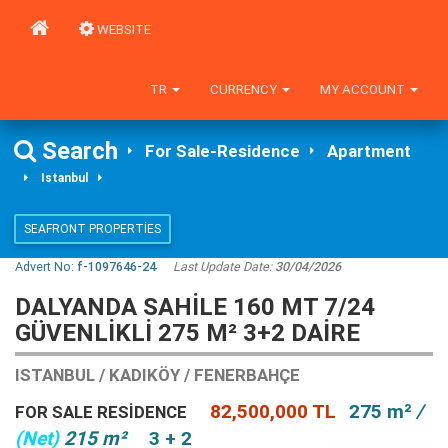
WEBSITE
TR
CURRENCY
MY ACCOUNT
Search
For Sale-Residence
Apartment
Istanbul
SEAFRONT PROPERTIES
Advert No:
f-1097646-24
Last Update Date:
30/04/2026
DALYANDA SAHİLE 160 MT 7/24
GÜVENLİKLİ 275 M² 3+2 DAİRE
ISTANBUL / KADIKÖY / FENERBAHÇE
82,500,000 TL
275 m²
/
FOR SALE RESIDENCE
(Net)
215 m²
3 + 2