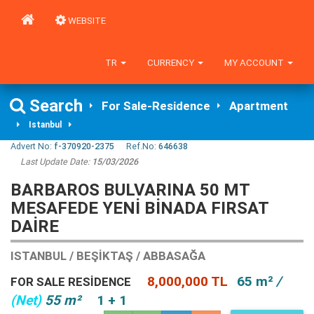
WEBSITE
TR
CURRENCY
MY ACCOUNT
Search
For Sale-Residence
Apartment
Istanbul
Advert No:
f-370920-2375
Ref.No:
646638
Last Update Date:
15/03/2026
BARBAROS BULVARINA 50 MT
MESAFEDE YENI BINADA FIRSAT
DAIRE
ISTANBUL / BEŞIKTAŞ / ABBASAĞA
8,000,000 TL
65 m²
/
FOR SALE RESIDENCE
(Net)
55 m²
1 + 1