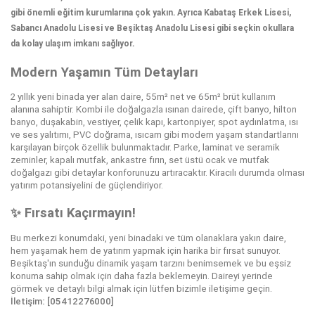
gibi önemli eğitim kurumlarına çok yakın. Ayrıca Kabataş Erkek Lisesi,
Sabancı Anadolu Lisesi ve Beşiktaş Anadolu Lisesi gibi seçkin okullara
da kolay ulaşım imkanı sağlıyor.
Modern Yaşamın Tüm Detayları
2 yıllık yeni binada yer alan daire, 55m² net ve 65m² brüt kullanım
alanına sahiptir. Kombi ile doğalgazla ısınan dairede, çift banyo, hilton
banyo, duşakabin, vestiyer, çelik kapı, kartonpiyer, spot aydınlatma, ısı
ve ses yalıtımı, PVC doğrama, ısıcam gibi modern yaşam standartlarını
karşılayan birçok özellik bulunmaktadır. Parke, laminat ve seramik
zeminler, kapalı mutfak, ankastre fırın, set üstü ocak ve mutfak
doğalgazı gibi detaylar konforunuzu artıracaktır. Kiracılı durumda olması
yatırım potansiyelini de güçlendiriyor.
✨ Fırsatı Kaçırmayın!
Bu merkezi konumdaki, yeni binadaki ve tüm olanaklara yakın daire,
hem yaşamak hem de yatırım yapmak için harika bir fırsat sunuyor.
Beşiktaş'ın sunduğu dinamik yaşam tarzını benimsemek ve bu eşsiz
konuma sahip olmak için daha fazla beklemeyin. Daireyi yerinde
görmek ve detaylı bilgi almak için lütfen bizimle iletişime geçin.
İletişim: [05412276000]