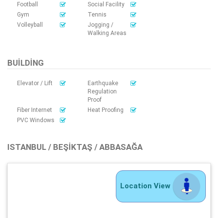
Football
Social Facility
Gym
Tennis
Volleyball
Jogging /
Walking Areas
BUILDING
Elevator / Lift
Earthquake
Regulation
Proof
Fiber Internet
Heat Proofing
PVC Windows
ISTANBUL / BEŞIKTAŞ / ABBASAĞA
Location View