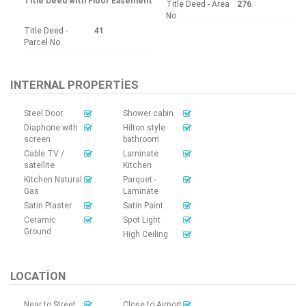
Title Deed with Floor Easement
Title Deed - Area
276
No
Title Deed -
41
Parcel No
INTERNAL PROPERTIES
Steel Door
Shower cabin
Diaphone with
Hilton style
screen
bathroom
Cable TV /
Laminate
satellite
Kitchen
Kitchen Natural
Parquet -
Gas
Laminate
Satin Plaster
Satin Paint
Ceramic
Spot Light
Ground
High Ceiling
LOCATION
Near to Street
Close to Airport