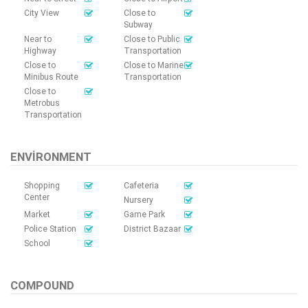
City View
Close to
Subway
Near to
Close to Public
Highway
Transportation
Close to
Close to Marine
Minibus Route
Transportation
Close to
Metrobus
Transportation
ENVIRONMENT
Shopping
Cafeteria
Center
Nursery
Market
Game Park
Police Station
District Bazaar
School
COMPOUND