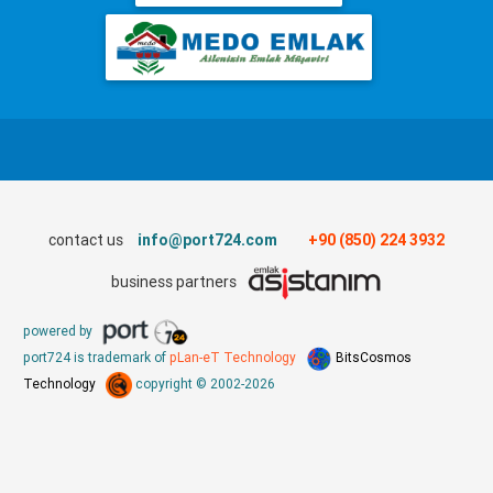
contact us
info@port724.com
+90 (850) 224 3932
business partners
powered by
port724 is trademark of
pLan-eT Technology
BitsCosmos
Technology
copyright © 2002-2026