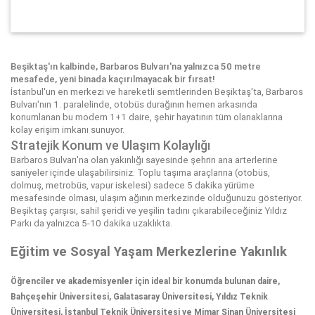
Beşiktaş'ın kalbinde, Barbaros Bulvarı'na yalnızca 50 metre
mesafede, yeni binada kaçırılmayacak bir fırsat!
İstanbul'un en merkezi ve hareketli semtlerinden Beşiktaş'ta, Barbaros
Bulvarı'nın 1. paralelinde, otobüs durağının hemen arkasında
konumlanan bu modern 1+1 daire, şehir hayatının tüm olanaklarına
kolay erişim imkanı sunuyor.
Stratejik Konum ve Ulaşım Kolaylığı
Barbaros Bulvarı'na olan yakınlığı sayesinde şehrin ana arterlerine
saniyeler içinde ulaşabilirsiniz. Toplu taşıma araçlarına (otobüs,
dolmuş, metrobüs, vapur iskelesi) sadece 5 dakika yürüme
mesafesinde olması, ulaşım ağının merkezinde olduğunuzu gösteriyor.
Beşiktaş çarşısı, sahil şeridi ve yeşilin tadını çıkarabileceğiniz Yıldız
Parkı da yalnızca 5-10 dakika uzaklıkta.
Eğitim ve Sosyal Yaşam Merkezlerine Yakınlık
Öğrenciler ve akademisyenler için ideal bir konumda bulunan daire,
Bahçeşehir Üniversitesi, Galatasaray Üniversitesi, Yıldız Teknik
Üniversitesi, İstanbul Teknik Üniversitesi ve Mimar Sinan Üniversitesi