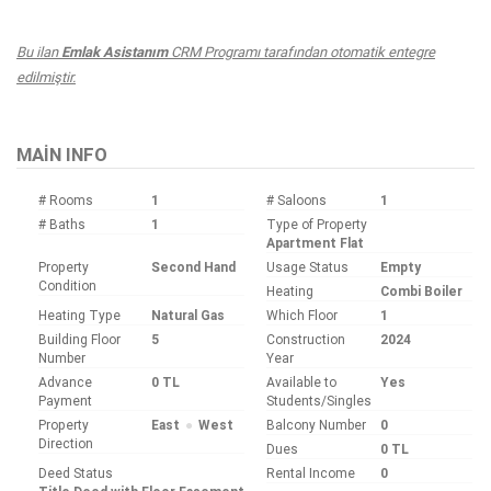
Bu ilan
Emlak Asistanım
CRM Programı tarafından otomatik entegre
edilmiştir.
MAIN INFO
# Rooms
1
# Saloons
1
# Baths
1
Type of Property
Apartment Flat
Property
Second Hand
Usage Status
Empty
Condition
Heating
Combi Boiler
Heating Type
Natural Gas
Which Floor
1
Building Floor
5
Construction
2024
Number
Year
Advance
0 TL
Available to
Yes
Payment
Students/Singles
Property
East
West
Balcony Number
0
Direction
Dues
0 TL
Deed Status
Rental Income
0