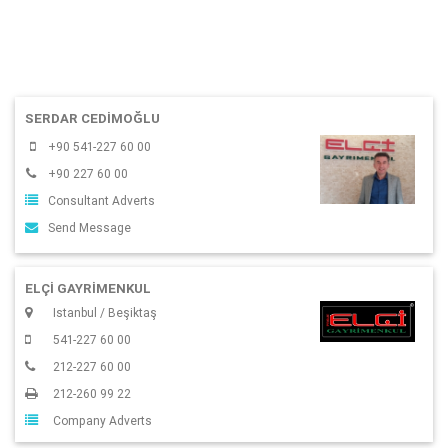
SERDAR CEDIMOĞLU
+90 541-227 60 00
+90 227 60 00
Consultant Adverts
Send Message
ELÇİ GAYRİMENKUL
Istanbul / Beşiktaş
541-227 60 00
212-227 60 00
212-260 99 22
Company Adverts