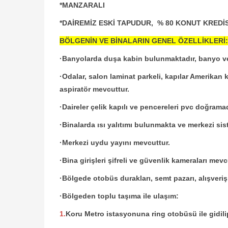
*MANZARALI
*DAİREMİZ ESKİ TAPUDUR, % 80 KONUT KREDİS
BÖLGENİN VE BİNALARIN GENEL ÖZELLİKLERİ:
·Banyolarda duşa kabin bulunmaktadır, banyo ve 
·Odalar, salon laminat parkeli, kapılar Amerikan k
aspiratör mevcuttur.
·Daireler çelik kapılı ve pencereleri pvc doğramad
·Binalarda ısı yalıtımı bulunmakta ve merkezi siste
·Merkezi uydu yayını mevcuttur.
·Bina girişleri şifreli ve güvenlik kameraları mevc
·Bölgede otobüs durakları, semt pazarı, alışveriş 
·Bölgeden toplu taşıma ile ulaşım:
1.
Koru Metro istasyonuna ring otobüsü ile gidil