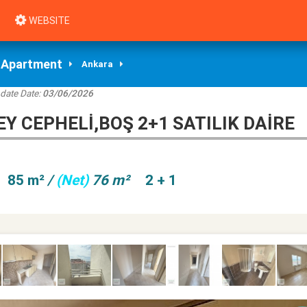
WEBSITE
Apartment
Ankara
date Date:
03/06/2026
Y CEPHELİ,BOŞ 2+1 SATILIK DAİRE
85 m²
/
(Net)
76 m²
2 + 1