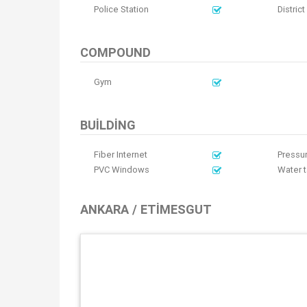
Police Station
Distric
COMPOUND
Gym
BUILDING
Fiber Internet
Pressu
PVC Windows
Water 
ANKARA / ETIMESGUT