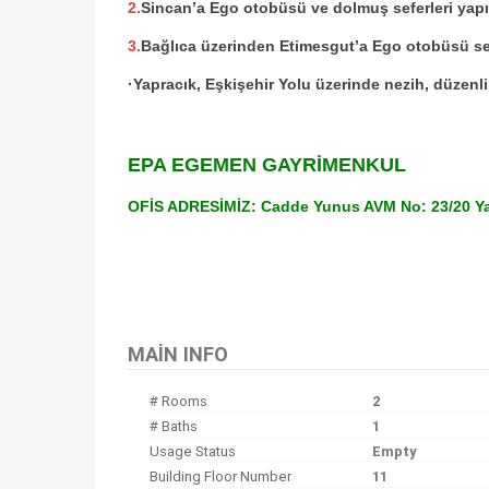
2.
Sincan’a Ego otobüsü ve dolmuş seferleri yapı
3.
Bağlıca üzerinden Etimesgut’a Ego otobüsü sef
·Yapracık, Eşkişehir Yolu üzerinde nezih, düzenli,
EPA EGEMEN GAYRİMENKUL
OFİS ADRESİMİZ:
Cadde Yunus AVM No: 23/20
Y
Bu ilan
Emlak Asistanım
CRM Programı tarafından otomatik entegre edilmiştir.
MAIN INFO
# Rooms
2
# Baths
1
Usage Status
Empty
Building Floor Number
11