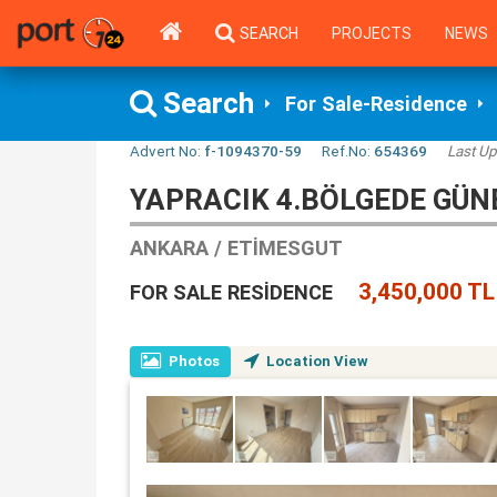
SEARCH
PROJECTS
NEWS
Search
For Sale-Residence
Advert No:
f-1094370-59
Ref.No:
654369
Last Up
YAPRACIK 4.BÖLGEDE GÜNE
ANKARA / ETIMESGUT
3,450,000 TL
FOR SALE RESIDENCE
Photos
Location View