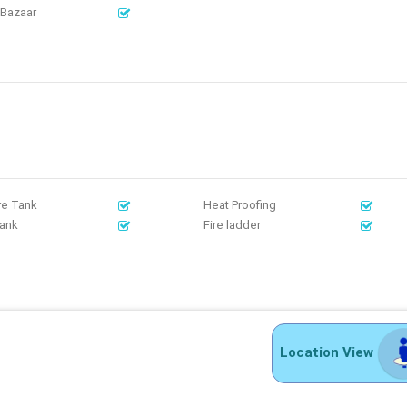
t Bazaar
re Tank
Heat Proofing
tank
Fire ladder
Location View