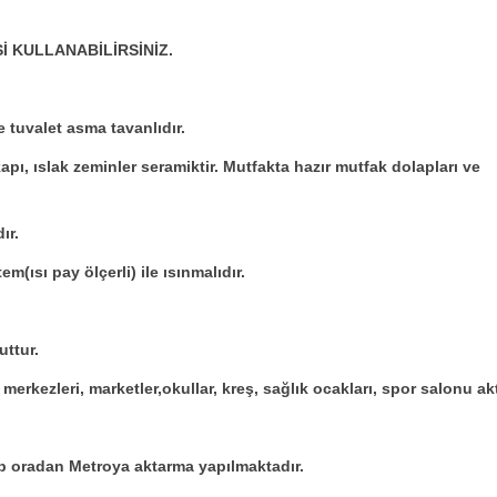
İ KULLANABİLİRSİNİZ.
tuvalet asma tavanlıdır.
apı, ıslak zeminler seramiktir. Mutfakta hazır mutfak dolapları ve
ır.
m(ısı pay ölçerli) ile ısınmalıdır.
uttur.
merkezleri, marketler,okullar, kreş, sağlık ocakları, spor salonu akt
ip oradan Metroya aktarma yapılmaktadır.