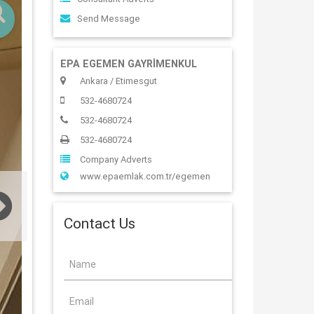
Send Message
EPA EGEMEN GAYRİMENKUL
Ankara / Etimesgut
532-4680724
532-4680724
532-4680724
Company Adverts
www.epaemlak.com.tr/egemen
Contact Us