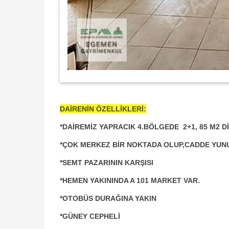
DAİRENİN ÖZELLİKLERİ:
*DAİREMİZ YAPRACIK 4.BÖLGEDE 2+1, 85 M2 D
*ÇOK MERKEZ BİR NOKTADA OLUP,CADDE YUN
*SEMT PAZARININ KARŞISI
*HEMEN YAKININDA A 101 MARKET VAR.
*OTOBÜS DURAĞINA YAKIN
*GÜNEY CEPHELİ