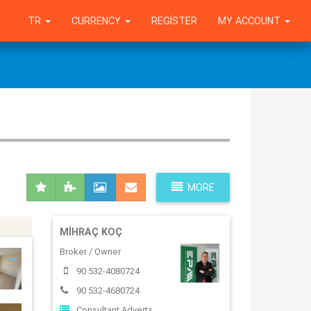
TR
CURRENCY
REGISTER
MY ACCOUNT
MORE
MIHRAÇ KOÇ
Broker / Owner
90 532-4080724
90 532-4680724
Consultant Adverts