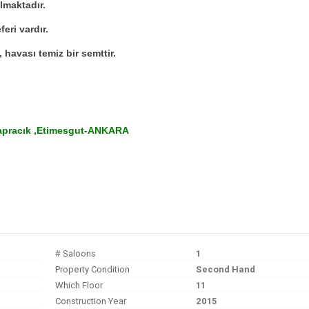
lmaktadır.
eri vardır.
 havası temiz bir semttir.
apracık ,Etimesgut-ANKARA
# Saloons
1
Property Condition
Second Hand
Which Floor
11
Construction Year
2015