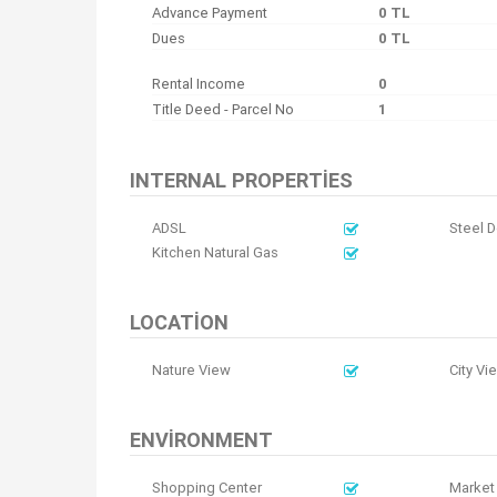
Advance Payment
0 TL
Dues
0 TL
Rental Income
0
Title Deed - Parcel No
1
INTERNAL PROPERTIES
ADSL
Steel D
Kitchen Natural Gas
LOCATION
Nature View
City Vi
ENVIRONMENT
Shopping Center
Market