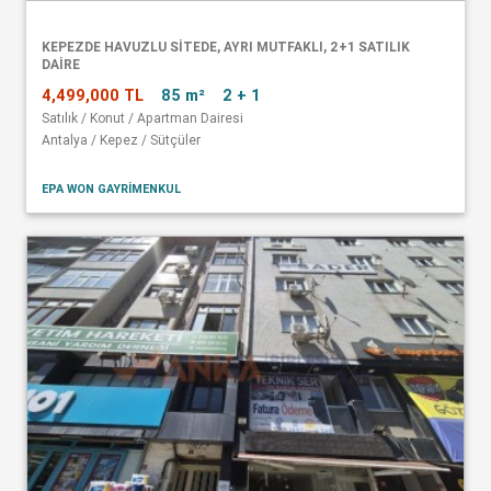
KEPEZDE HAVUZLU SITEDE, AYRI MUTFAKLI, 2+1 SATILIK
DAIRE
4,499,000 TL
85 m²
2 + 1
Satılık / Konut / Apartman Dairesi
Antalya / Kepez / Sütçüler
EPA WON GAYRİMENKUL