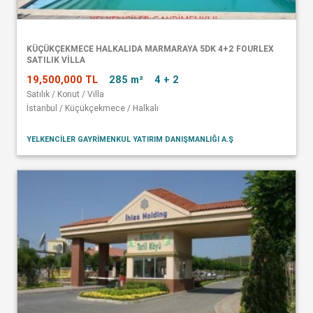
KÜÇÜKÇEKMECE HALKALIDA MARMARAYA 5DK 4+2 FOURLEX
SATILIK VİLLA
19,500,000 TL
285 m²
4 + 2
Satılık / Konut / Villa
İstanbul / Küçükçekmece / Halkalı
YELKENCİLER GAYRİMENKUL YATIRIM DANIŞMANLIĞI A.Ş