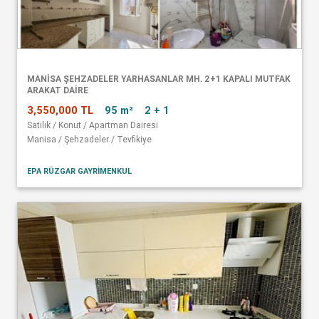
MANISA ŞEHZADELER YARHASANLAR MH. 2+1 KAPALI MUTFAK
ARAKAT DAIRE
3,550,000 TL
95 m²
2 + 1
Satılık / Konut / Apartman Dairesi
Manisa / Şehzadeler / Tevfikiye
EPA RÜZGAR GAYRİMENKUL