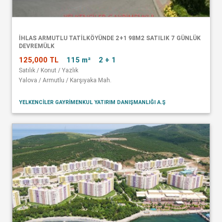
İHLAS ARMUTLU TATİLKÖYÜNDE 2+1 98M2 SATILIK 7 GÜNLÜK
DEVREMÜLK
125,000 TL
115 m²
2 + 1
Satılık / Konut / Yazlık
Yalova / Armutlu / Karşıyaka Mah.
YELKENCİLER GAYRİMENKUL YATIRIM DANIŞMANLIĞI A.Ş