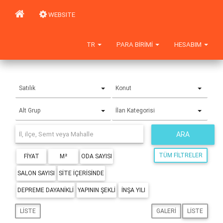
WEBSITE
TR
PARA BIRIMI
HESABIM
Satılık
Konut
Alt Grup
İlan Kategorisi
ARA
TÜM FILTRELER
FIYAT
M²
ODA SAYISI
SALON SAYISI
SITE IÇERISINDE
DEPREME DAYANIKLI
YAPININ ŞEKLI
İNŞA YILI
LISTE
GALERI
LISTE