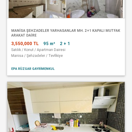
MANISA ŞEHZADELER YARHASANLAR MH. 2+1 KAPALI MUTFAK
ARAKAT DAIRE
3,550,000 TL
95 m²
2 + 1
Satılık / Konut / Apartman Dairesi
Manisa / Şehzadeler / Tevfikiye
EPA RÜZGAR GAYRİMENKUL