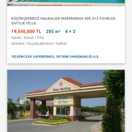
KÜÇÜKÇEKMECE HALKALIDA MARMARAYA 5DK 4+2 FOURLEX
SATILIK VİLLA
19,500,000 TL
285 m²
4 + 2
Satılık / Konut / Villa
İstanbul / Küçükçekmece / Halkalı
YELKENCİLER GAYRİMENKUL YATIRIM DANIŞMANLIĞI A.Ş