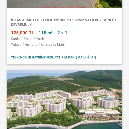
İHLAS ARMUTLU TATİLKÖYÜNDE 2+1 98M2 SATILIK 7 GÜNLÜK
DEVREMÜLK
125,000 TL
115 m²
2 + 1
Satılık / Konut / Yazlık
Yalova / Armutlu / Karşıyaka Mah.
YELKENCİLER GAYRİMENKUL YATIRIM DANIŞMANLIĞI A.Ş