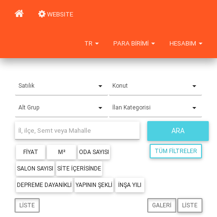
WEBSITE
TR
PARA BIRIMI
HESABIM
Satılık
Konut
Alt Grup
İlan Kategorisi
ARA
TÜM FILTRELER
FIYAT
M²
ODA SAYISI
SALON SAYISI
SITE IÇERISINDE
DEPREME DAYANIKLI
YAPININ ŞEKLI
İNŞA YILI
LISTE
GALERI
LISTE