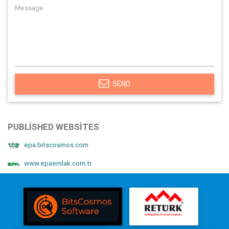
SEND
PUBLISHED WEBSITES
epa.bitscosmos.com
www.epaemlak.com.tr