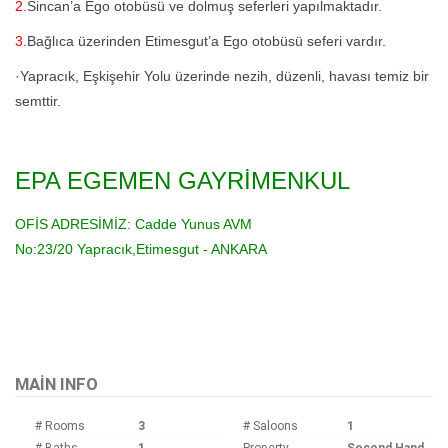
2.
Sincan’a Ego otobüsü ve dolmuş seferleri yapılmaktadır.
3.
Bağlıca üzerinden Etimesgut’a Ego otobüsü seferi vardır.
·Yapracık, Eşkişehir Yolu üzerinde nezih, düzenli, havası temiz bir
semttir.
EPA EGEMEN GAYRİMENKUL
OFİS ADRESİMİZ:
Cadde Yunus AVM
No:23/20
Yapracık,Etimesgut - ANKARA
Bu ilan
Emlak Asistanım
CRM Programı tarafından otomatik entegre edilmiştir.
MAIN INFO
# Rooms
3
# Saloons
1
# Baths
1
Property
Second Hand