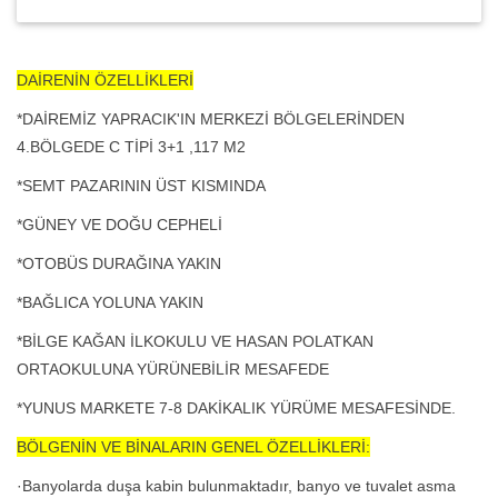
DAİRENİN ÖZELLİKLERİ
*DAİREMİZ YAPRACIK'IN MERKEZİ BÖLGELERİNDEN
4.BÖLGEDE C TİPİ 3+1 ,117 M2
*SEMT PAZARININ ÜST KISMINDA
*GÜNEY VE DOĞU CEPHELİ
*OTOBÜS DURAĞINA YAKIN
*BAĞLICA YOLUNA YAKIN
*BİLGE KAĞAN İLKOKULU VE HASAN POLATKAN
ORTAOKULUNA YÜRÜNEBİLİR MESAFEDE
*YUNUS MARKETE 7-8 DAKİKALIK YÜRÜME MESAFESİNDE.
BÖLGENİN VE BİNALARIN GENEL ÖZELLİKLERİ:
·Banyolarda duşa kabin bulunmaktadır, banyo ve tuvalet asma