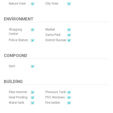
Nature View
City View
ENVIRONMENT
Shopping
Market
Center
Game Park
Police Station
District Bazaar
COMPOUND
Gym
BUILDING
Fiber Internet
Pressure Tank
Heat Proofing
PVC Windows
Water tank
Fire ladder