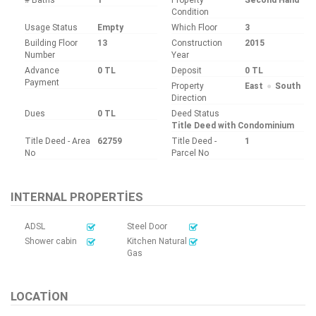
Condition
Usage Status
Empty
Which Floor
3
Building Floor
13
Construction
2015
Number
Year
Advance
0 TL
Deposit
0 TL
Payment
Property
East
South
Direction
Dues
0 TL
Deed Status
Title Deed with Condominium
Title Deed - Area
62759
Title Deed -
1
No
Parcel No
INTERNAL PROPERTIES
ADSL
Steel Door
Shower cabin
Kitchen Natural
Gas
LOCATION