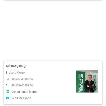
MIHRAÇ KOÇ
Broker / Owner
90 532-4080724
90 532-4680724
Consultant Adverts
Send Message