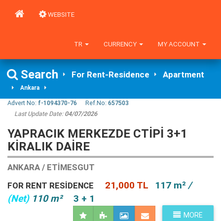
WEBSITE
TR
CURRENCY
MY ACCOUNT
Search
For Rent-Residence
Apartment
Ankara
Advert No:
f-1094370-76
Ref.No:
657503
Last Update Date:
04/07/2026
YAPRACIK MERKEZDE CTİPİ 3+1
KİRALIK DAİRE
ANKARA / ETIMESGUT
21,000 TL
117 m²
/
FOR RENT RESIDENCE
(Net)
110 m²
3 + 1
MORE