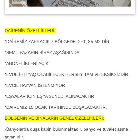
DAİRENİN ÖZELLİKLERİ:
*DAİREMİZ YAPRACIK 7.BÖLGEDE 2+1, 85 M2 DİR
*SEMT PAZARIN BİRAZ AŞAĞISINDA
*ABONELİKLERİ AÇIK
*EVDE İHTİYAÇ OLABİLECEK HERŞEY TAM VE EKSİKSİZDİR.
*EVCİL HAYVAN İSTENMİYOR.
*EŞYALAR İÇİN EŞYA SENEDİ ALINACAKTIR
*DAİREMİZ 15 OCAK TARİHİNDE BOŞALACAKTIR.
BÖLGENİN VE BİNALARIN GENEL ÖZELLİKLERİ:
·Banyolarda duşa kabin bulunmaktadır, banyo ve tuvalet asma
tavanlıdır.