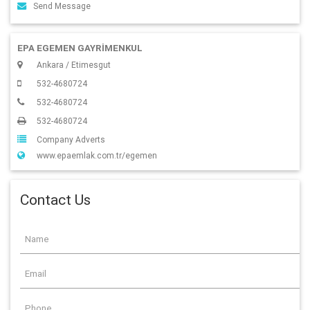
Send Message
EPA EGEMEN GAYRİMENKUL
Ankara / Etimesgut
532-4680724
532-4680724
532-4680724
Company Adverts
www.epaemlak.com.tr/egemen
Contact Us