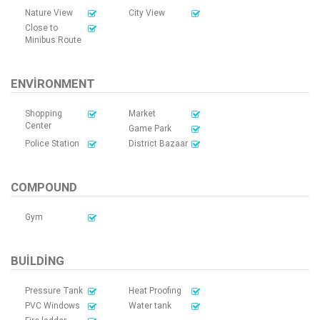
Nature View
City View
Close to
Minibus Route
ENVIRONMENT
Shopping
Market
Center
Game Park
Police Station
District Bazaar
COMPOUND
Gym
BUILDING
Pressure Tank
Heat Proofing
PVC Windows
Water tank