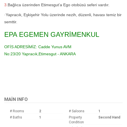
3.
Bağlıca üzerinden Etimesgut’a Ego otobüsü seferi vardır.
·Yapracık, Eşkişehir Yolu üzerinde nezih, düzenli, havası temiz bir
semttir.
EPA EGEMEN GAYRİMENKUL
OFİS ADRESİMİZ:
Cadde Yunus AVM
No:23/20
Yapracık,Etimesgut - ANKARA
Bu ilan
Emlak Asistanım
CRM Programı tarafından otomatik entegre edilmiştir.
MAIN INFO
# Rooms
2
# Saloons
1
# Baths
1
Property
Second Hand
Condition