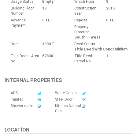
Usage Status
Empty
Which Floor
8
Building Floor
13
Construction
2015
Number
Year
Advance
0 TL
Deposit
0 TL
Payment
Property
Direction
South
West
Dues
1300 TL
Deed Status
Title Deed with Condominium
Title Deed - Area
62836
Title Deed -
1
No
Parcel No
INTERNAL PROPERTIES
ADSL
White-Goods
Painted
Steel Door
Shower cabin
Kitchen Natural
Gas
LOCATION