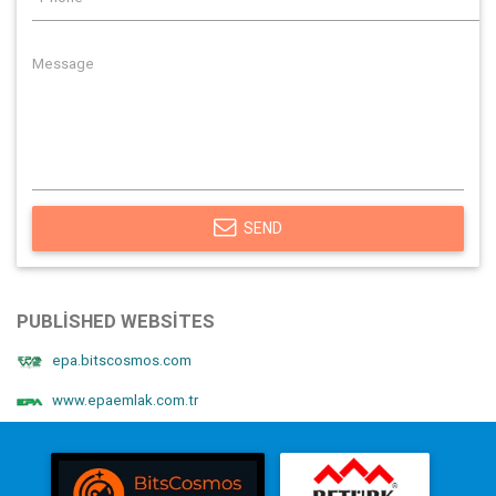
SEND
PUBLISHED WEBSITES
epa.bitscosmos.com
www.epaemlak.com.tr