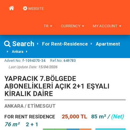
WEBSITE
TR
CURRENCY
MY ACCOUNT
Search
For Rent-Residence
Apartment
Ankara
Advert No:
f-1094370-34
Ref.No:
649783
Last Update Date:
15/04/2026
YAPRACIK 7.BÖLGEDE
ABONELİKLERİ AÇIK 2+1 EŞYALI
KİRALIK DAİRE
ANKARA / ETIMESGUT
25,000 TL
85 m²
/
(Net)
FOR RENT RESIDENCE
76 m²
2 + 1