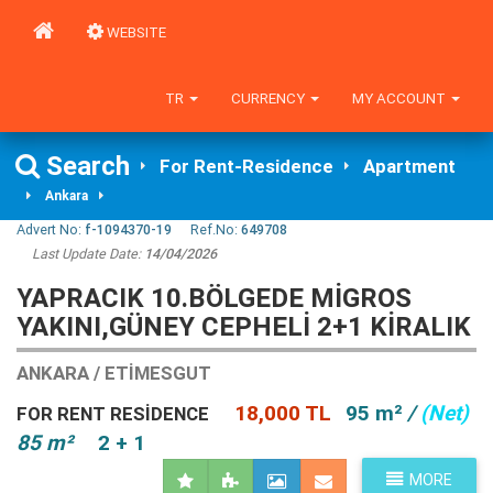
WEBSITE
TR
CURRENCY
MY ACCOUNT
Search
For Rent-Residence
Apartment
Ankara
Advert No:
f-1094370-19
Ref.No:
649708
Last Update Date:
14/04/2026
YAPRACIK 10.BÖLGEDE MİGROS
YAKINI,GÜNEY CEPHELİ 2+1 KİRALIK
ANKARA / ETIMESGUT
18,000 TL
95 m²
/
(Net)
FOR RENT RESIDENCE
85 m²
2 + 1
MORE