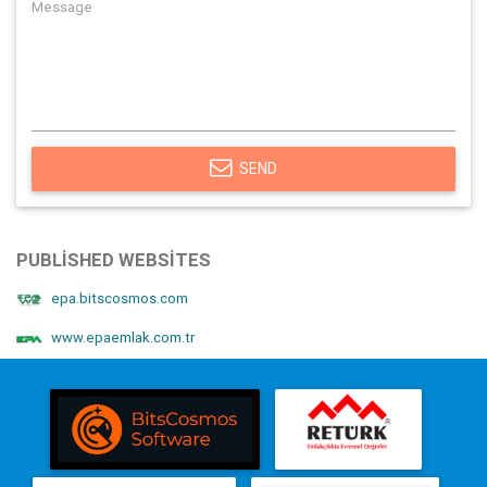
SEND
PUBLISHED WEBSITES
epa.bitscosmos.com
www.epaemlak.com.tr