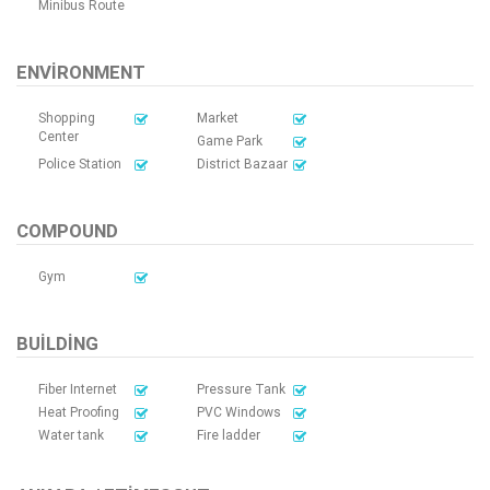
Minibus Route
ENVIRONMENT
Shopping
Market
Center
Game Park
Police Station
District Bazaar
COMPOUND
Gym
BUILDING
Fiber Internet
Pressure Tank
Heat Proofing
PVC Windows
Water tank
Fire ladder