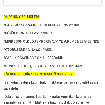
DAİRENİN ÖZELLİKLERİ:
*DAİREMİZ YAPRACIK 10.BÖLGEDE 2+1, 95 M2 DİR.
*BÜYÜK OLAN 2+1 EV PLANINDA
*MİGROSUN OLDUĞU EMPORİA AVM'YE YÜRÜME MESAFESİNDE
*OTOBÜS DURAĞINA ÇOK YAKIN.
*SAĞLIK OCAĞINA VE OKULLARA YAKIN
*GÜNEY CEPHELİ ÇOK AYDINLIK VE FEREH BİR DAİRE
BÖLGENİN VE BİNALARIN GENEL ÖZELLİKLERİ:
·
Banyolarda duşa kabin bulunmaktadır, banyo ve tuvalet asma
tavanlıdır
.
·Odalar, salon laminat parkeli, kapılar Amerikan kapı, ıslak
zeminler seramiktir. Mutfakta hazır mutfak dolapları ve