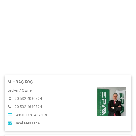
MIHRAÇ KOÇ
Broker / Owner
90 532-4080724
90 532-4680724
Consultant Adverts
Send Message