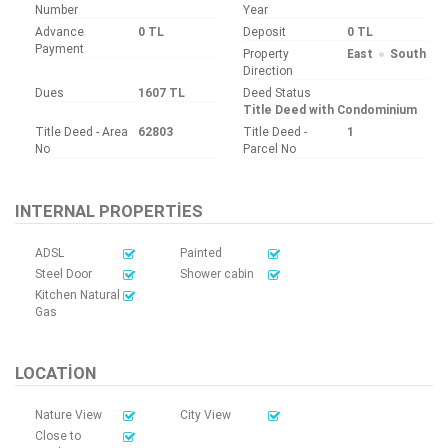
Number
Year
Advance
0 TL
Deposit
0 TL
Payment
Property
East
South
Direction
Dues
1607 TL
Deed Status
Title Deed with Condominium
Title Deed - Area
62803
Title Deed -
1
No
Parcel No
INTERNAL PROPERTIES
ADSL
Painted
Steel Door
Shower cabin
Kitchen Natural
Gas
LOCATION
Nature View
City View
Close to