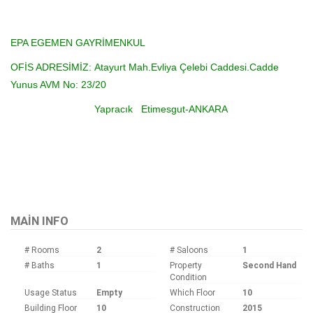
EPA EGEMEN GAYRİMENKUL
OFİS ADRESİMİZ:
Atayurt Mah.Evliya Çelebi Caddesi.Cadde
Yunus AVM No: 23/20
Yapracık Etimesgut-ANKARA
Bu ilan
Emlak Asistanım
CRM Programı tarafından otomatik entegre edilmiştir.
MAIN INFO
# Rooms
2
# Saloons
1
# Baths
1
Property
Second Hand
Condition
Usage Status
Empty
Which Floor
10
Building Floor
10
Construction
2015