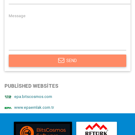
SEND
PUBLISHED WEBSITES
epa.bitscosmos.com
www.epaemlak.com.tr