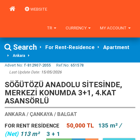
WEBSITE
TR
CURRENCY
MY ACCOUNT
Search
For Rent-Residence
Apartment
Ankara
Advert No:
f-812907-2055
Ref.No:
651578
Last Update Date:
15/05/2026
SÖĞÜTÖZÜ ANADOLU SITESINDE,
MERKEZI KONUMDA 3+1, 4.KAT
ASANSÖRLÜ
ANKARA / ÇANKAYA / BALGAT
50,000 TL
135 m²
/
FOR RENT RESIDENCE
(Net)
113 m²
3 + 1