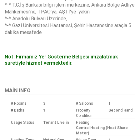
*-* T.C.İş Bankası bilgi işlem merkezine, Ankara Bölge Adliye
Mahkemesi'ne, TPAO'ya, AŞTİ'ye yakın
*-* Anadolu Bulvarı Üzerinde,
*-* Gazi Üniversitesi Hastanesi, Şehir Hastanesine araçla 5
dakika mesafede
Not: Firmamız Yer Gösterme Belgesi imzalatmak
suretiyle hizmet vermektedir.
Bu ilan
Emlak Asistanım
CRM Programı tarafından otomatik entegre edilmiştir.
MAIN INFO
# Rooms
3
# Saloons
1
# Baths
1
Property
Second Hand
Condition
Usage Status
Tenant Live in
Heating
Central Heating (Heat Share
Meter)
Heating Type
Natural Gas
Which Floor
4