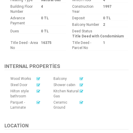
Building Floor
4
Construction
1997
Number
Year
Advance
0 TL
Deposit
0 TL
Payment
Balcony Number
2
Dues
0 TL
Deed Status
Title Deed with Condominium
Title Deed - Area
16375
Title Deed -
1
No
Parcel No
INTERNAL PROPERTIES
Wood Works
Balcony
Steel Door
Shower cabin
Hilton style
Kitchen Natural
bathroom
Gas
Parquet -
Ceramic
Laminate
Ground
LOCATION