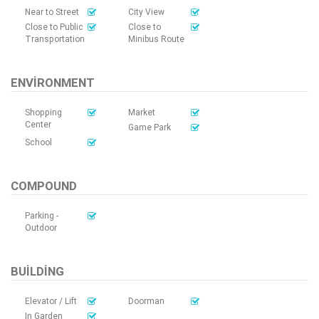
Near to Street
City View
Close to Public
Close to
Transportation
Minibus Route
ENVIRONMENT
Shopping
Market
Center
Game Park
School
COMPOUND
Parking -
Outdoor
BUILDING
Elevator / Lift
Doorman
In Garden