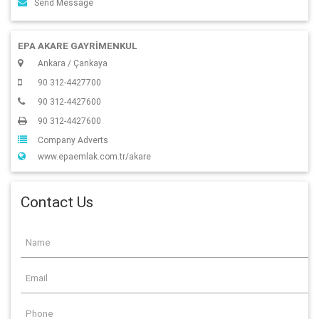
Send Message
EPA AKARE GAYRİMENKUL
Ankara / Çankaya
90 312-4427700
90 312-4427600
90 312-4427600
Company Adverts
www.epaemlak.com.tr/akare
Contact Us