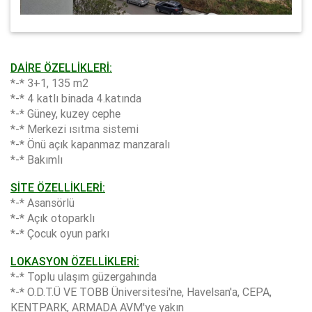
DAİRE ÖZELLİKLERİ:
*-* 3+1, 135 m2
*-* 4 katlı binada 4.katında
*-* Güney, kuzey cephe
*-* Merkezi ısıtma sistemi
*-* Önü açık kapanmaz manzaralı
*-* Bakımlı
SİTE ÖZELLİKLERİ:
*-* Asansörlü
*-* Açık otoparklı
*-* Çocuk oyun parkı
LOKASYON ÖZELLİKLERİ:
*-* Toplu ulaşım güzergahında
*-* O.D.T.Ü VE TOBB Üniversitesi'ne, Havelsan'a, CEPA,
KENTPARK, ARMADA AVM'ye yakın