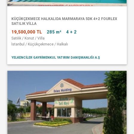
KÜÇÜKÇEKMECE HALKALIDA MARMARAYA 5DK 4+2 FOURLEX
SATILIK VİLLA
19,500,000 TL
285 m²
4 + 2
Satılık / Konut / Villa
İstanbul / Küçükçekmece / Halkalı
YELKENCİLER GAYRİMENKUL YATIRIM DANIŞMANLIĞI A.Ş