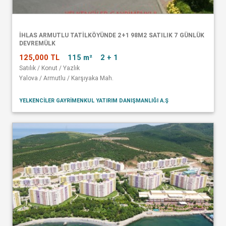
İHLAS ARMUTLU TATİLKÖYÜNDE 2+1 98M2 SATILIK 7 GÜNLÜK
DEVREMÜLK
125,000 TL
115 m²
2 + 1
Satılık / Konut / Yazlık
Yalova / Armutlu / Karşıyaka Mah.
YELKENCİLER GAYRİMENKUL YATIRIM DANIŞMANLIĞI A.Ş