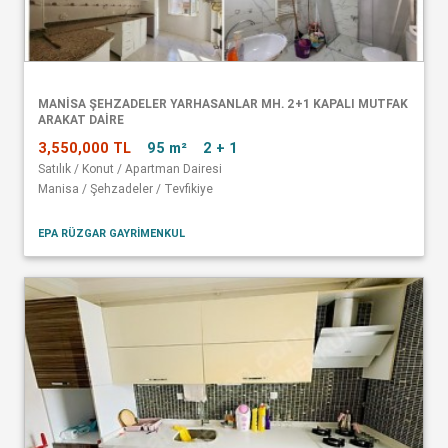
MANISA ŞEHZADELER YARHASANLAR MH. 2+1 KAPALI MUTFAK
ARAKAT DAIRE
3,550,000 TL
95 m²
2 + 1
Satılık / Konut / Apartman Dairesi
Manisa / Şehzadeler / Tevfikiye
EPA RÜZGAR GAYRİMENKUL