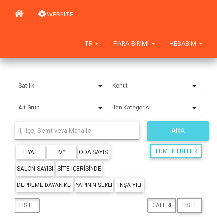
WEBSITE
TR
PARA BIRIMI
HESABIM
Satılık
Konut
Alt Grup
İlan Kategorisi
ARA
TÜM FILTRELER
FIYAT
M²
ODA SAYISI
SALON SAYISI
SITE IÇERISINDE
DEPREME DAYANIKLI
YAPININ ŞEKLI
İNŞA YILI
LISTE
GALERI
LISTE