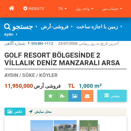
WEBSITE
TR
واحد پول
حساب من
جستجو
زمین با اجازه ساخت
فروشی-أرض
Aydın
شماره آگاهی‌ :
f-300486-1112
23/07/2026
آخرین تاریخ به روز رسانی:
GOLF RESORT BÖLGESİNDE 2
VİLLALIK DENİZ MANZARALI ARSA
AYDIN / SÖKE / KÖYLER
11,950,000 TL
1,000 m²
فروشی أرض
بیشتر
محل نمایش
عکس