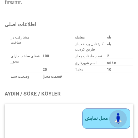
fırsattır.
اطلاعات اصلی
بله
معامله
مشارکت در
ساخت
بله
کارتقابل پرداخت از
طریق کردیت
فضای ساخت دارای
100
تعداد طبقات مجاز
2
مجوز
اسم شهرداری
söke
20
Taks
10
قسمت مجزا
وضعیت سند
AYDIN / SÖKE / KÖYLER
محل نمایش