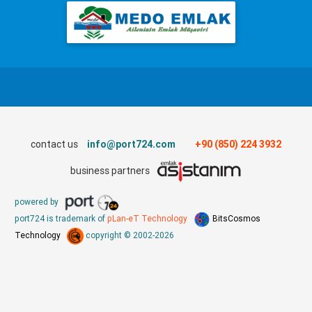
contact us
info@port724.com
+90 (850) 224 3932
business partners
powered by
port724 is trademark of
pLan-eT Technology
BitsCosmos
Technology
copyright © 2002-2026