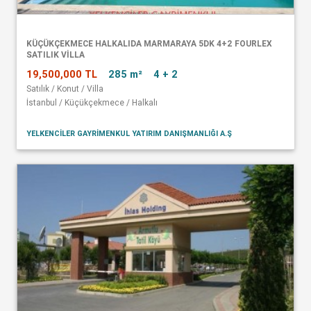
KÜÇÜKÇEKMECE HALKALIDA MARMARAYA 5DK 4+2 FOURLEX
SATILIK VİLLA
19,500,000 TL
285 m²
4 + 2
Satılık / Konut / Villa
İstanbul / Küçükçekmece / Halkalı
YELKENCİLER GAYRİMENKUL YATIRIM DANIŞMANLIĞI A.Ş