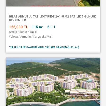
İHLAS ARMUTLU TATİLKÖYÜNDE 2+1 98M2 SATILIK 7 GÜNLÜK
DEVREMÜLK
125,000 TL
115 m²
2 + 1
Satılık / Konut / Yazlık
Yalova / Armutlu / Karşıyaka Mah.
YELKENCİLER GAYRİMENKUL YATIRIM DANIŞMANLIĞI A.Ş