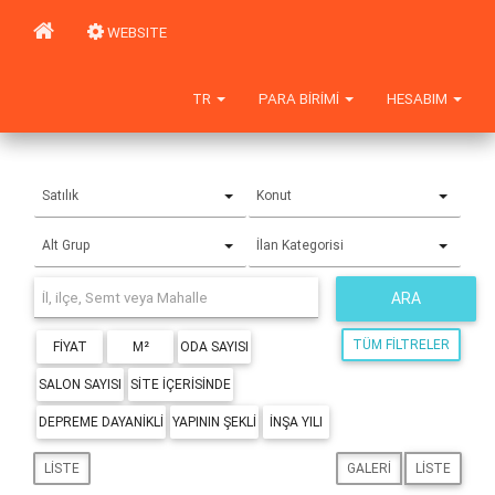
WEBSITE
TR
PARA BIRIMI
HESABIM
Satılık
Konut
Alt Grup
İlan Kategorisi
ARA
TÜM FILTRELER
FIYAT
M²
ODA SAYISI
SALON SAYISI
SITE IÇERISINDE
DEPREME DAYANIKLI
YAPININ ŞEKLI
İNŞA YILI
LISTE
GALERI
LISTE