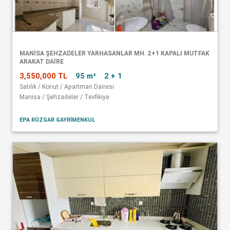
MANISA ŞEHZADELER YARHASANLAR MH. 2+1 KAPALI MUTFAK
ARAKAT DAIRE
3,550,000 TL
95 m²
2 + 1
Satılık / Konut / Apartman Dairesi
Manisa / Şehzadeler / Tevfikiye
EPA RÜZGAR GAYRİMENKUL