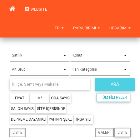
WEBSITE
TR
PARA BIRIMI
HESABIM
Satılık
Konut
Alt Grup
İlan Kategorisi
ARA
TÜM FILTRELER
FIYAT
M²
ODA SAYISI
SALON SAYISI
SITE IÇERISINDE
DEPREME DAYANIKLI
YAPININ ŞEKLI
İNŞA YILI
LISTE
GALERI
LISTE