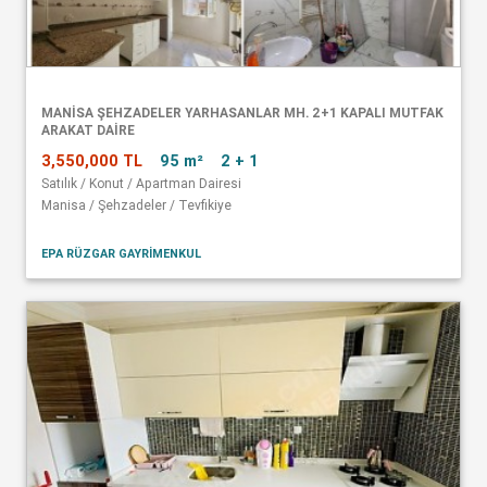
MANISA ŞEHZADELER YARHASANLAR MH. 2+1 KAPALI MUTFAK
ARAKAT DAIRE
3,550,000 TL
95 m²
2 + 1
Satılık / Konut / Apartman Dairesi
Manisa / Şehzadeler / Tevfikiye
EPA RÜZGAR GAYRİMENKUL