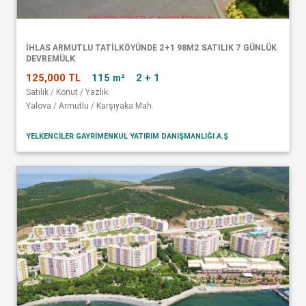
İHLAS ARMUTLU TATİLKÖYÜNDE 2+1 98M2 SATILIK 7 GÜNLÜK
DEVREMÜLK
125,000 TL
115 m²
2 + 1
Satılık / Konut / Yazlık
Yalova / Armutlu / Karşıyaka Mah.
YELKENCİLER GAYRİMENKUL YATIRIM DANIŞMANLIĞI A.Ş