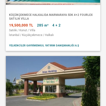
KÜÇÜKÇEKMECE HALKALIDA MARMARAYA 5DK 4+2 FOURLEX
SATILIK VİLLA
19,500,000 TL
285 m²
4 + 2
Satılık / Konut / Villa
İstanbul / Küçükçekmece / Halkalı
YELKENCİLER GAYRİMENKUL YATIRIM DANIŞMANLIĞI A.Ş