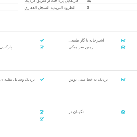
بله
کارتقابل پرداخت از طریق کردیت
الطرود البريدية السجل العقاري
3
آشپزخانه با گاز طبیعی
زمین سرامیکی
پارکت_ل
نزدیک به خط مینی بوس
نزدیک وسایل نقلیه ی
نگهبان در