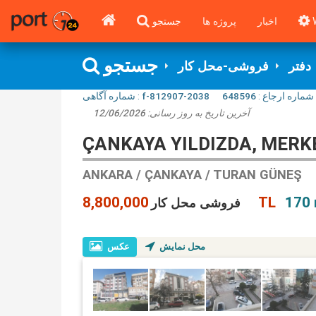
اخبار
پروژه ها
جستجو
جستجو
دفتر
فروشی-محل کار
شماره آگاهی‌ :
f-812907-2038
648596
شماره ارجاع :
12/06/2026
آخرین تاریخ به روز رسانی:
ÇANKAYA YILDIZDA, MERK
ANKARA / ÇANKAYA / TURAN GÜNEŞ
8,800,000 TL
170 
فروشی محل کار
محل نمایش
عکس