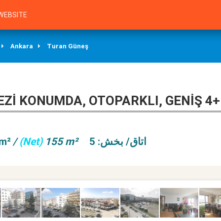
WEBSITE
Ankara
Turan Güneş
EZI KONUMDA, OTOPARKLI, GENIŞ 4+
m²
/
(Net)
155 m²
اتاق/ بخش: 5