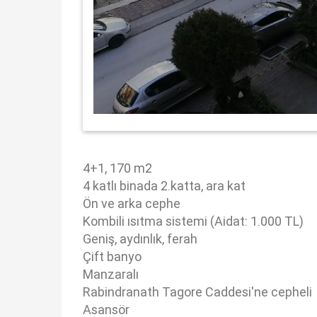
4+1, 170 m2
4 katlı binada 2.katta, ara kat
Ön ve arka cephe
Kombili ısıtma sistemi (Aidat: 1.000 TL)
Geniş, aydınlık, ferah
Çift banyo
Manzaralı
Rabindranath Tagore Caddesi'ne cepheli
Asansör