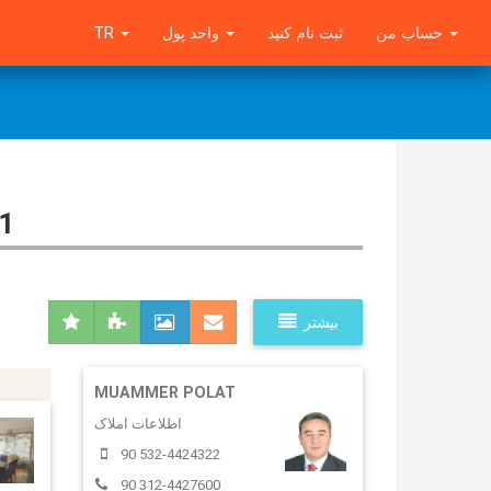
TR
واحد پول
ثبت نام کنید
حساب من
1
بیشتر
MUAMMER POLAT
اطلاعات املاک
90 532-4424322
90 312-4427600