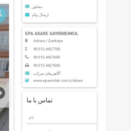
مشاور
ارسال پیام
EPA AKARE GAYRİMENKUL
Ankara / Çankaya
90 312-4427700
90 312-4427600
90 312-4427600
آگاهی‌‌های شرکت
www.epaemlak.com.tr/akare
تماس با ما