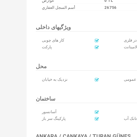
عوارض
0 TL
أسم السجل العقاري
26756
ویژگیهای داخلی
در فلزی
کار های چوبی
امینانت
پارکت
محل
 عمومی
نزدیک به خیابان
ساختمان
آسانسور
تانک آب
پارکینگ سر باز
ANKARA / ÇANKAYA / TURAN GÜNEŞ