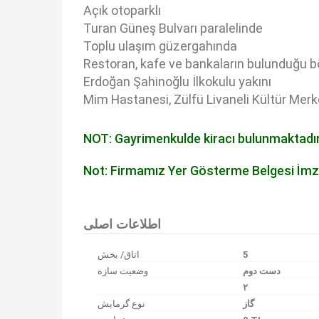
Açık otoparklı
Turan Güneş Bulvarı paralelinde
Toplu ulaşım güzergahında
Restoran, kafe ve bankaların bulunduğu 
Erdoğan Şahinoğlu İlkokulu yakını
Mim Hastanesi, Zülfü Livaneli Kültür Merk
NOT: Gayrimenkulde kiracı bulunmaktadır
Not: Firmamız Yer Gösterme Belgesi İmz
Bu ilan
Emlak Asistanım
CRM Programı tarafından otomatik entegre edilmiştir.
اطلاعات اصلی
اتاق/ بخش
5
دست دوم
وضعیت سازه
۲
گاز
نوع گرمایش