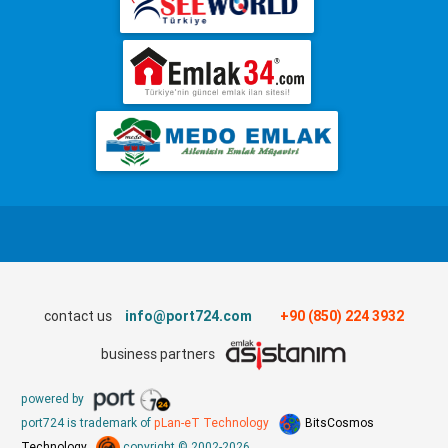
contact us
info@port724.com
+90 (850) 224 3932
business partners
powered by
port724 is trademark of
pLan-eT Technology
BitsCosmos
Technology
copyright © 2002-2026