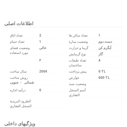
Bu ilan
Emlak Asistanım
CRM Programı tarafından otomatik entegre edilmiştir.
اطلاعات اصلی
تعداد اتاق
2
تعداد سالن ها
1
تعداد حمام
1
وضعیت سازه
دست دوم
آبگرم کن
گرما و حرارت
وضعیت فضای
مورد استفاده
گاز
نوع گرمایش
۳
تعداد طبقات
4
ساختمان
سال ساخت
2004
پیش پرداخت
0 TL
روش ساخت
عوارض
600 TL
شمالی
جنوبی
وضعیت سند
درآمد اجاره
0
أسم السجل
العقاري
الطرود البريدية
السجل العقاري
ویژگیهای داخلی