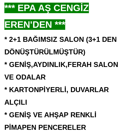
*** EPA AŞ CENGİZ
EREN'DEN ***
* 2+1 BAĞIMSIZ SALON (3+1 DEN
DÖNÜŞTÜRÜLMÜŞTÜR)
* GENİŞ,AYDINLIK,FERAH SALON
VE ODALAR
* KARTONPİYERLİ, DUVARLAR
ALÇILI
* GENİŞ VE AHŞAP RENKLİ
PİMAPEN PENCERELER