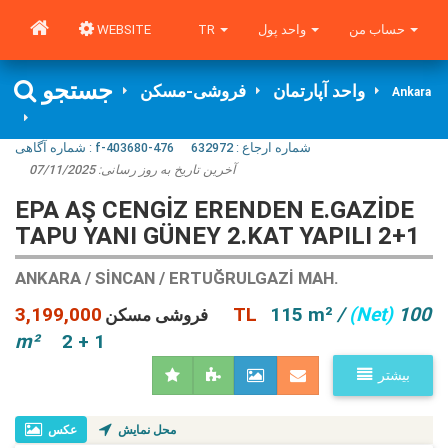
WEBSITE
TR
واحد پول
حساب من
جستجو
واحد آپارتمان
فروشی-مسکن
Ankara
شماره آگاهی‌ :
f-403680-476
632972
شماره ارجاع :
07/11/2025
آخرین تاریخ به روز رسانی:
EPA AŞ CENGİZ ERENDEN E.GAZİDE
TAPU YANI GÜNEY 2.KAT YAPILI 2+1
ANKARA / SINCAN / ERTUĞRULGAZI MAH.
3,199,000 TL
115 m²
/
(Net)
100
فروشی مسکن
m²
2 + 1
بیشتر
محل نمایش
عکس