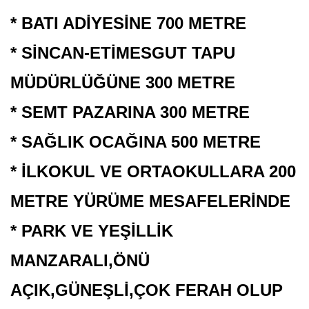
* BATI ADİYESİNE 700 METRE
* SİNCAN-ETİMESGUT TAPU
MÜDÜRLÜĞÜNE 300 METRE
* SEMT PAZARINA 300 METRE
* SAĞLIK OCAĞINA 500 METRE
* İLKOKUL VE ORTAOKULLARA 200
METRE
YÜRÜME MESAFELERİNDE
* PARK VE YEŞİLLİK
MANZARALI,ÖNÜ
AÇIK,GÜNEŞLİ,ÇOK FERAH OLUP