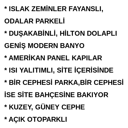
* ISLAK ZEMİNLER FAYANSLI,
ODALAR PARKELİ
* DUŞAKABİNLİ, HİLTON DOLAPLI
GENİŞ MODERN BANYO
* AMERİKAN PANEL KAPILAR
* ISI YALITIMLI, SİTE İÇERİSİNDE
* BİR CEPHESİ PARKA,BİR CEPHESİ
İSE SİTE BAHÇESİNE BAKIYOR
* KUZEY, GÜNEY CEPHE
* AÇIK OTOPARKLI