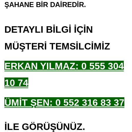
ŞAHANE BİR DAİREDİR.
DETAYLI BİLGİ İÇİN
MÜŞTERİ TEMSİLCİMİZ
ERKAN YILMAZ:
0 555 304
10 74
ÜMİT ŞEN: 0 552 316 83 37
İLE GÖRÜŞÜNÜZ.