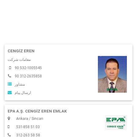
CENGIZ EREN
مقامات شرکت
90 532-1005545
90 312-2635858
مشاور
ارسال پیام
EPA A.Ş. CENGİZ EREN EMLAK
Ankara / Sincan
531-858 51 03
312-263 58 58