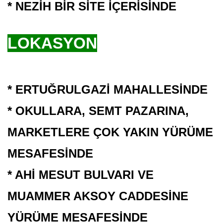
* NEZİH BİR SİTE İÇERİSİNDE
LOKASYON
* ERTUĞRULGAZİ MAHALLESİNDE
* OKULLARA, SEMT PAZARINA,
MARKETLERE ÇOK YAKIN YÜRÜME
MESAFESİNDE
* AHİ MESUT BULVARI VE
MUAMMER AKSOY CADDESİNE
YÜRÜME MESAFESİNDE