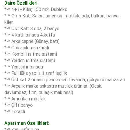
Daire Özellikleri:
*-* 4+1+Kiler, 150 m2, Dubleks
*-*
Giriş Kat:
Salon, amerikan mutfak, oda, balkon, banyo,
kiler
*-*
Üst Kat:
3 oda, 2 banyo
*-* 4 katlı binada 4.katta
*-* Arka cephe (Güney, batı)
*-* Önü açık manzaralı
*-* Kombili ısıtma sistemi
*-* Yerden ısıtma sistemi
*-* Yeni,sıfır binada
*-* Full lüks yapılı, 1.sınıf işçilik
*-* Üst kat 2 odanın pencereleri tavanda, gökyüzü manzaralı
*-* Arçelik marka ankastre mutfak ürünleri (Ocak,
davlumbaz, fırın, bulaşık makinesi)
*-* Amerikan mutfak
*-* Çift banyo
*-* Teraslı
Apartman Özellikleri:
*-* Yeni, sıfır bina