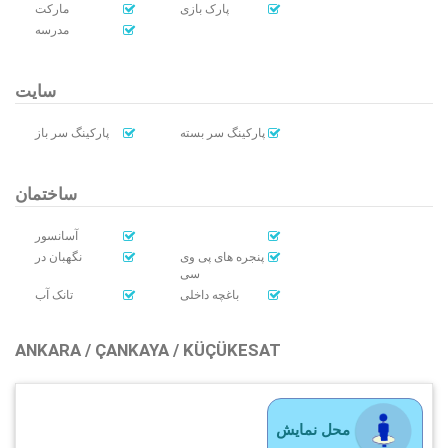
پارک بازی
مارکت
مدرسه
سایت
پارکینگ سر بسته
پارکینگ سر باز
ساختمان
آسانسور
پنجره های پی وی
نگهبان در
سی
باغچه داخلی
تانک آب
ANKARA / ÇANKAYA / KÜÇÜKESAT
محل نمایش