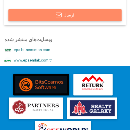
ارسال
وبسایت‌های منتشر شده
epa.bitscosmos.com
www.epaemlak.com.tr