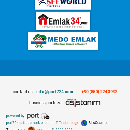
contact us
info@port724.com
+90 (850) 224 3932
business partners
powered by
port724 is trademark of
pLan-eT Technology
BitsCosmos
Technology
copyright © 2002-2026