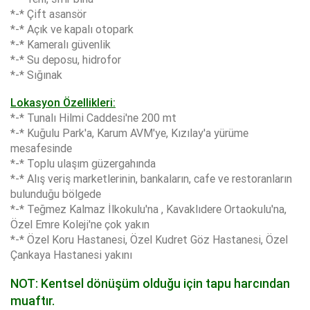
*-* Çift asansör
*-* Açık ve kapalı otopark
*-* Kameralı güvenlik
*-* Su deposu, hidrofor
*-* Sığınak
Lokasyon Özellikleri:
*-* Tunalı Hilmi Caddesi'ne 200 mt
*-* Kuğulu Park'a, Karum AVM'ye, Kızılay'a yürüme
mesafesinde
*-* Toplu ulaşım güzergahında
*-* Alış veriş marketlerinin, bankaların, cafe ve restoranların
bulunduğu bölgede
*-* Teğmez Kalmaz İlkokulu'na , Kavaklıdere Ortaokulu'na,
Özel Emre Koleji'ne çok yakın
*-* Özel Koru Hastanesi, Özel Kudret Göz Hastanesi, Özel
Çankaya Hastanesi yakını
NOT: Kentsel dönüşüm olduğu için tapu harcından
muaftır.