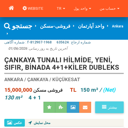
WEBSITE
TR
واحد پول
حساب من
جستجو
واحد آپارتمان
فروشی-مسکن
Ankara
شماره آگاهی‌ :
f-812907-1968
635624
شماره ارجاع :
01/06/2026
آخرین تاریخ به روز رسانی:
ÇANKAYA TUNALI HILMIDE, YENI,
SIFIR, BINADA 4+1+KILER DUBLEKS
ANKARA / ÇANKAYA / KÜÇÜKESAT
15,000,000 TL
150 m²
/
(Net)
فروشی مسکن
130 m²
4 + 1
بیشتر
محل نمایش
عکس