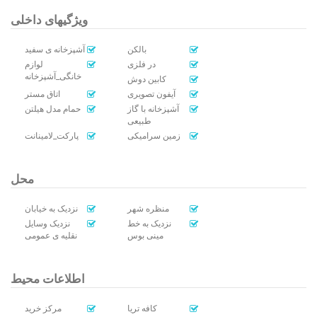
ویژگیهای داخلی
بالکن
آشپزخانه ی سفید
در فلزی
لوازم
خانگی_آشپزخانه
کابین دوش
آیفون تصویری
اتاق مستر
آشپزخانه با گاز
حمام مدل هیلتن
طبیعی
زمین سرامیکی
پارکت_لامینانت
محل
منظره شهر
نزدیک به خیابان
نزدیک به خط
نزدیک وسایل
مینی بوس
نقلیه ی عمومی
اطلاعات محیط
کافه تریا
مرکز خرید