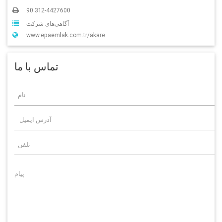
90 312-4427600
آگاهی‌‌های شرکت
www.epaemlak.com.tr/akare
تماس با ما