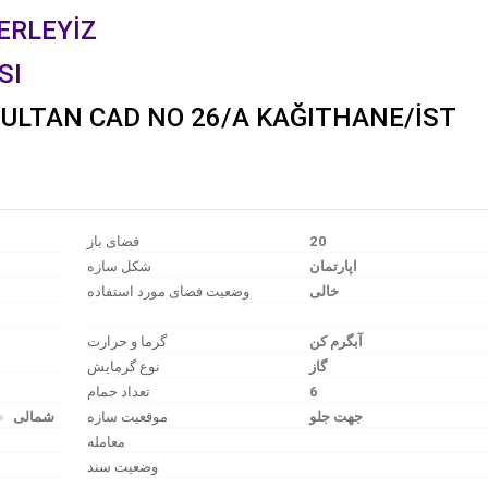
LERLEYİZ
SI
ULTAN CAD NO 26/A KAĞITHANE/İST
فضای باز
20
اپارتمان
شکل سازه
وضعیت فضای مورد استفاده
آبگرم کن
گرما و حرارت
گاز
نوع گرمایش
تعداد حمام
6
جهت جلو
موقعیت سازه
شمالی
معامله
وضعیت سند