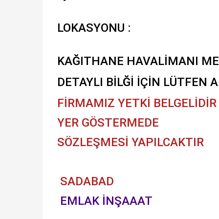
LOKASYONU :
KAĞITHANE HAVALİMANI ME
DETAYLI BİLĞİ İÇİN LÜTFEN 
FİRMAMIZ YETKİ BELGELİDİR
YER GÖSTERMEDE
SÖZLEŞMESİ YAPILCAKTIR
SADABAD
EMLAK İNŞAAAT