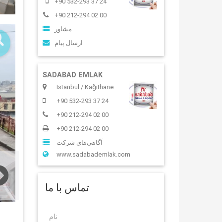
+90 532-293 37 24
+90 212-294 02 00
مشاور
ارسال پیام
SADABAD EMLAK
Istanbul / Kağıthane
+90 532-293 37 24
+90 212-294 02 00
+90 212-294 02 00
آگاهی‌‌های شرکت
www.sadabademlak.com
تماس با ما