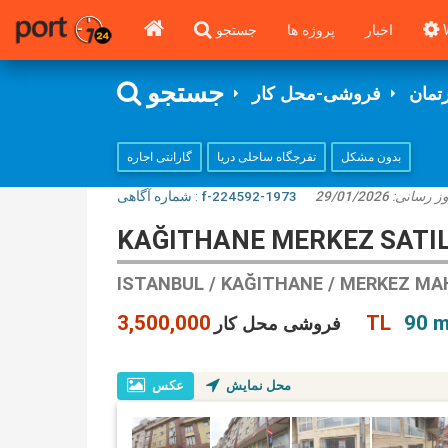
اخبار
پروژه ها
جستجو
جستجو
رتمان
فروشی-محل کار
بدون مشکل
تفرجگاه ساحلی دریا
گارانتی اجاره
شماره آگاهی‌ :
f-224592-1973
29/01/2026
روز رسانی
KAĞITHANE MERKEZ SATILI
ISTANBUL / KAĞITHANE / MERKEZ MA
3,500,000 TL
90 m
فروشی محل کار
محل نمایش
عکس