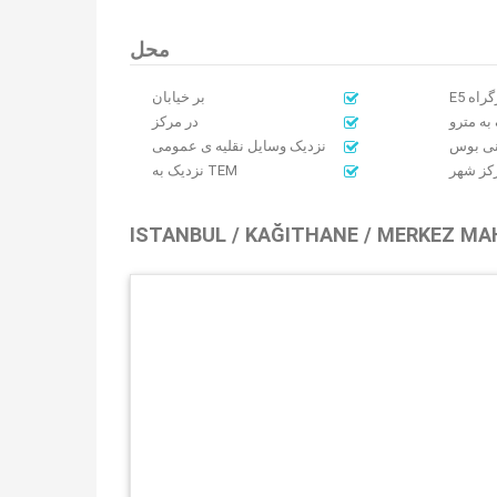
محل
E5 راه
بر خیابان
به مترو
در مرکز
نی بوس
نزدیک وسایل نقلیه ی عمومی
رکز شهر
نزدیک به TEM
ISTANBUL / KAĞITHANE / MERKEZ MA