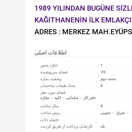
1989 YILINDAN BUGÜNE SİZ
KAĞITHANENİN İLK EMLAKÇI
ADRES : MERKEZ MAH.EYÜPS
اطلاعات اصلی
اتاق/ بخش
1
فضای سرپوشیده
70
دست دوم
وضعیت سازه
تعداد طبقات ساختمان
6
فضای مورد نظر
دفتر کار
سلمانی
اتلیه
مغازه
سال ساخت
9
شرق
جنوبی
روش ساخت
تحویل دادن
بله
کارتقابل پرداخت از طریق کردیت