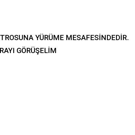
TROSUNA YÜRÜME MESAFESİNDEDİR.
ARAYI GÖRÜŞELİM