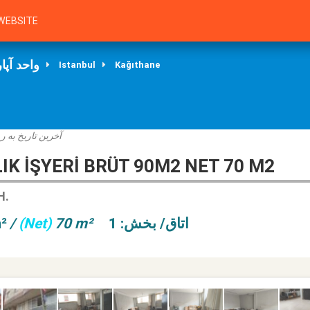
WEBSITE
واحد آپا
Istanbul
Kağıthane
آخرین تاریخ به :
K İŞYERİ BRÜT 90M2 NET 70 M2
H.
²
/
(Net)
70 m²
اتاق/ بخش: 1