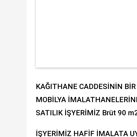
KAĞITHANE CADDESİNİN BİR
MOBİLYA İMALATHANELERİ
SATILIK İŞYERİMİZ Brüt 90 m
İŞYERİMİZ HAFİF İMALATA 