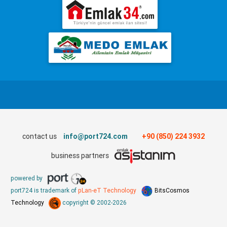
contact us
info@port724.com
+90 (850) 224 3932
business partners
powered by
port724 is trademark of
pLan-eT Technology
BitsCosmos
Technology
copyright © 2002-2026