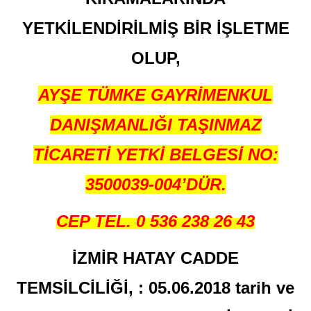
YETKİLENDİRİLMİŞ BİR İŞLETME
OLUP,
AYŞE TÜMKE GAYRİMENKUL
DANIŞMANLIĞI TAŞINMAZ
TİCARETİ YETKİ BELGESİ
NO:
3500039-004’DÜR.
CEP TEL. 0 536 238 26 43
İZMİR HATAY CADDE
TEMSİLCİLİĞİ, : 05.06.2018 tarih ve