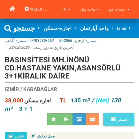
WEBSITE
TR
واحد پول
حساب من
جستجو
واحد آپارتمان
اجاره-مسکن
Izmir
شماره آگاهی‌ :
f-703980-967
642066
شماره ارجاع :
23/02/2026
آخرین تاریخ به روز رسانی:
BASINSITESI MH.İNÖNÜ
CD.HASTANE YAKIN,ASANSÖRLÜ
3+1KIRALIK DAIRE
IZMIR / KARABAĞLAR
38,000 TL
135 m²
/
(Net)
130
اجاره مسکن
m²
3 + 1
بیشتر
محل نمایش
عکس