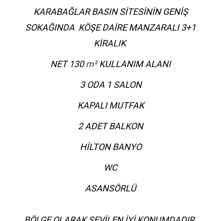
KARABAĞLAR BASIN SİTESİNİN GENİŞ
SOKAĞINDA KÖŞE DAİRE MANZARALI 3+1
KİRALIK
NET 130
m²
KULLANIM ALANI
3 ODA 1 SALON
KAPALI MUTFAK
2 ADET BALKON
HİLTON BANYO
WC
ASANSÖRLÜ
BÖLGE OLARAK SEVİLEN İYİ KONUMDADIR.