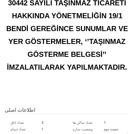
30442 SAYILI TAŞINMAZ TİCARETİ
HAKKINDA YÖNETMELİĞİN 19/1
BENDİ GEREĞİNCE SUNUMLAR VE
YER GÖSTERMELER, ‘’TAŞINMAZ
GÖSTERME BELGESİ’’
İMZALATILARAK YAPILMAKTADIR.
Bu ilan
Emlak Asistanım
CRM Programı tarafından otomatik entegre edilmiştir.
اطلاعات اصلی
تعداد اتاق
3
تعداد سالن ها
1
تعداد حمام
1
وضعیت سازه
دست دوم