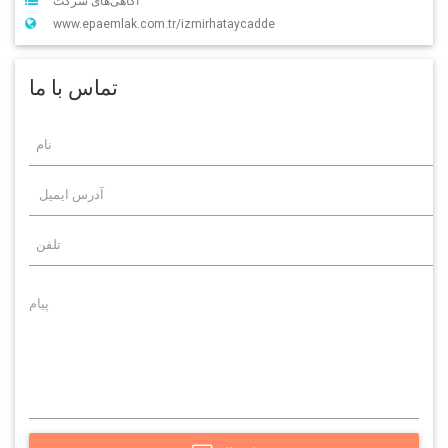
آگاهی‌‌های شرکت
www.epaemlak.com.tr/izmirhataycadde
تماس با ما