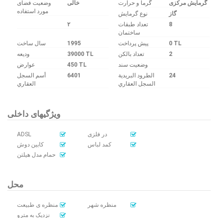
گرمایش مرکزی
گرما و حرارت
وضعیت فضای
مورد استفاده
گاز
نوع گرمایش
۲
تعداد طبقات
8
ساختمان
سال ساخت
1995
پیش پرداخت
0 TL
ودیعه
39000 TL
تعداد بالکن
2
عوارض
450 TL
وضعیت سند
أسم السجل
6401
الطرود البريدية
24
السجل العقاري
العقاري
ویژگیهای داخلی
ADSL
در فلزی
کمد لباس
کابین دوش
حمام مدل هیلتن
محل
منظره شهر
منظره ی طبیعت
نزدیک به مترو