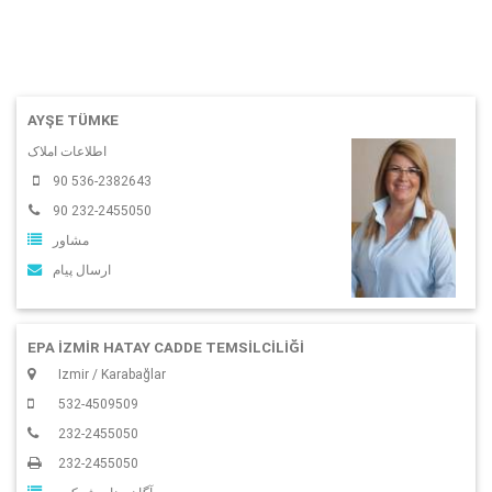
AYŞE TÜMKE
اطلاعات املاک
90 536-2382643
90 232-2455050
مشاور
ارسال پیام
EPA İZMİR HATAY CADDE TEMSİLCİLİĞİ
Izmir / Karabağlar
532-4509509
232-2455050
232-2455050