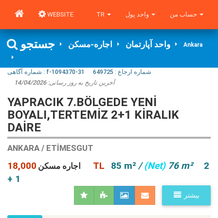
WEBSITE
TR
واحد پول
حساب من
جستجو
واحد آپارتمان
اجاره-مسکن
Ankara
شماره آگاهی‌ :
f-1094370-31
649725
شماره ارجاع :
14/04/2026
آخرین تاریخ به روز رسانی:
YAPRACIK 7.BÖLGEDE YENİ
BOYALI,TERTEMİZ 2+1 KİRALIK
DAİRE
ANKARA / ETIMESGUT
18,000 TL
85 m²
/
(Net)
76 m²
2
اجاره مسکن
+ 1
بیشتر