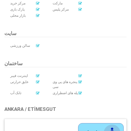
مارکت
مرکز خرید
مرکز پلیس
پارک بازی
بازار محلی
سایت
سالن ورزشی
ساختمان
اینترنت فیبر
پنجره های پی وی
عایق حرارتی
سی
پله های اضطراری
تانک آب
ANKARA / ETIMESGUT