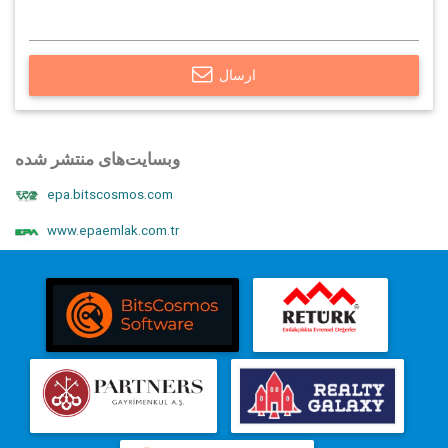
ارسال
وبسایت‌های منتشر شده
epa.bitscosmos.com
www.epaemlak.com.tr