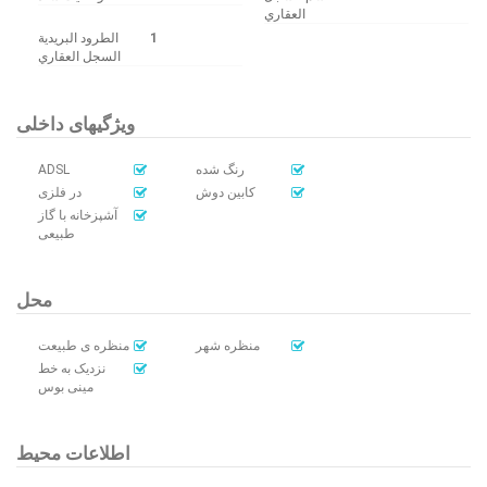
العقاري
الطرود البريدية
1
السجل العقاري
ویژگیهای داخلی
ADSL
رنگ شده
کابین دوش
در فلزی
آشپزخانه با گاز
طبیعی
محل
منظره شهر
منظره ی طبیعت
نزدیک به خط
مینی بوس
اطلاعات محیط