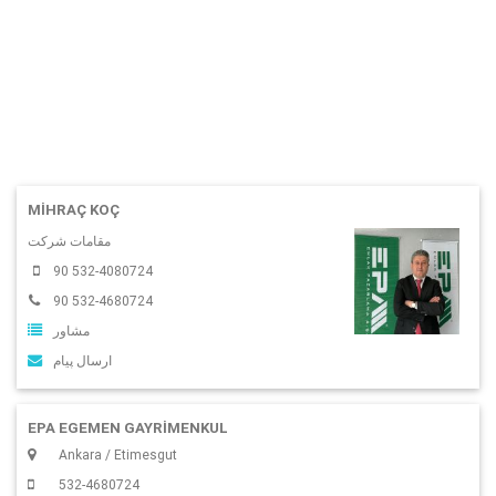
MIHRAÇ KOÇ
مقامات شرکت
90 532-4080724
90 532-4680724
مشاور
ارسال پیام
EPA EGEMEN GAYRİMENKUL
Ankara / Etimesgut
532-4680724