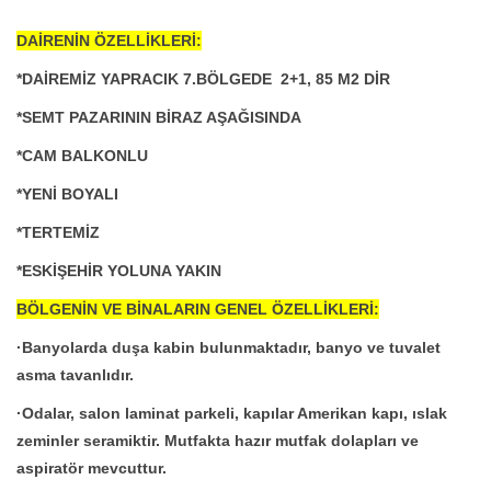
DAİRENİN ÖZELLİKLERİ:
*DAİREMİZ YAPRACIK 7.BÖLGEDE 2+1, 85 M2 DİR
*SEMT PAZARININ BİRAZ AŞAĞISINDA
*CAM BALKONLU
*YENİ BOYALI
*TERTEMİZ
*ESKİŞEHİR YOLUNA YAKIN
BÖLGENİN VE BİNALARIN GENEL ÖZELLİKLERİ:
·Banyolarda duşa kabin bulunmaktadır, banyo ve tuvalet
asma tavanlıdır.
·Odalar, salon laminat parkeli, kapılar Amerikan kapı, ıslak
zeminler seramiktir. Mutfakta hazır mutfak dolapları ve
aspiratör mevcuttur.