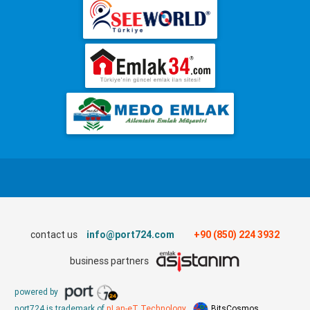
contact us
info@port724.com
+90 (850) 224 3932
business partners
powered by
port724 is trademark of
pLan-eT Technology
BitsCosmos