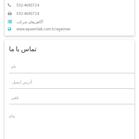
532-4680724
532-4680724
آگاهی‌‌های شرکت
www.epaemlak.com.tr/egemen
تماس با ما