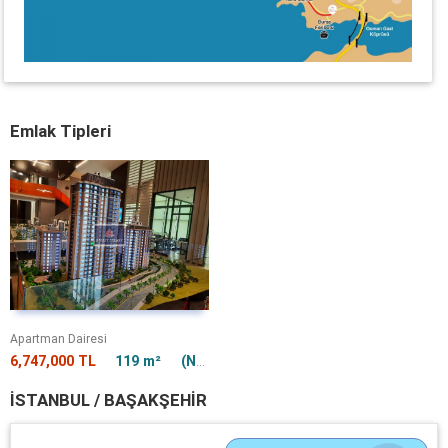
Emlak Tipleri
Apartman Dairesi
6,747,000 TL
119 m²
(Net) 119 m²
2 + 1
İSTANBUL / BAŞAKŞEHIR