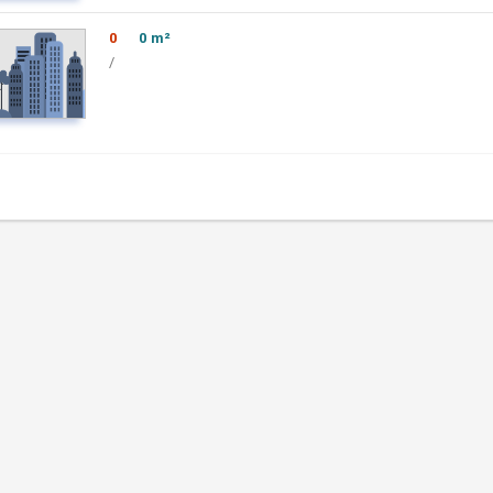
0
0 m²
/