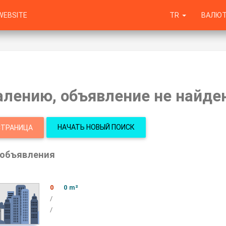
WEBSITE
TR
ВАЛЮТ
алению, объявление не найден
НАЧАТЬ НОВЫЙ ПОИСК
СТРАНИЦА
 объявления
0
0 m²
/
/