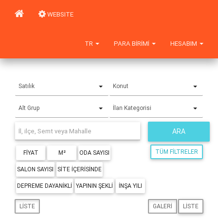
WEBSITE
TR
PARA BIRIMI
HESABIM
Satılık
Konut
Alt Grup
İlan Kategorisi
ARA
TÜM FILTRELER
FIYAT
M²
ODA SAYISI
SALON SAYISI
SITE IÇERISINDE
DEPREME DAYANIKLI
YAPININ ŞEKLI
İNŞA YILI
LISTE
GALERI
LISTE