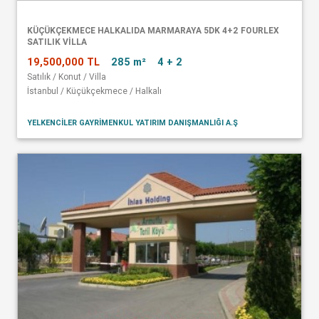
KÜÇÜKÇEKMECE HALKALIDA MARMARAYA 5DK 4+2 FOURLEX
SATILIK VİLLA
19,500,000 TL
285 m²
4 + 2
Satılık / Konut / Villa
İstanbul / Küçükçekmece / Halkalı
YELKENCİLER GAYRİMENKUL YATIRIM DANIŞMANLIĞI A.Ş