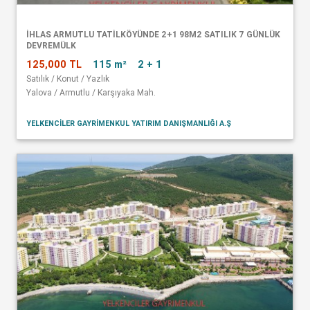
İHLAS ARMUTLU TATİLKÖYÜNDE 2+1 98M2 SATILIK 7 GÜNLÜK
DEVREMÜLK
125,000 TL
115 m²
2 + 1
Satılık / Konut / Yazlık
Yalova / Armutlu / Karşıyaka Mah.
YELKENCİLER GAYRİMENKUL YATIRIM DANIŞMANLIĞI A.Ş