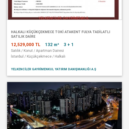
HALKALI KÜÇÜKÇEKMECE TOKİ ATAKENT FULYA TADİLATLI
SATILIK DAİRE
12,529,000 TL
132 m²
3 + 1
Satılık / Konut / Apartman Dairesi
İstanbul / Küçükçekmece / Halkalı
YELKENCİLER GAYRİMENKUL YATIRIM DANIŞMANLIĞI A.Ş