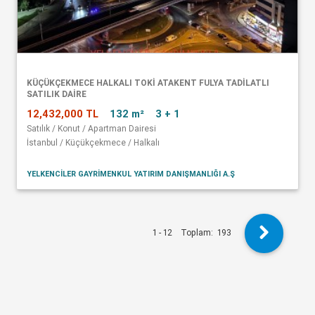
KÜÇÜKÇEKMECE HALKALI TOKİ ATAKENT FULYA TADİLATLI
SATILIK DAİRE
12,432,000 TL
132 m²
3 + 1
Satılık / Konut / Apartman Dairesi
İstanbul / Küçükçekmece / Halkalı
YELKENCİLER GAYRİMENKUL YATIRIM DANIŞMANLIĞI A.Ş
1 - 12
Toplam:
193