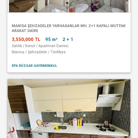
MANISA ŞEHZADELER YARHASANLAR MH. 2+1 KAPALI MUTFAK
ARAKAT DAIRE
3,550,000 TL
95 m²
2 + 1
Satılık / Konut / Apartman Dairesi
Manisa / Şehzadeler / Tevfikiye
EPA RÜZGAR GAYRİMENKUL