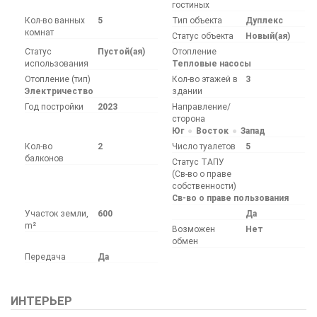
гостиных
Кол-во ванных
5
Тип объекта
Дуплекс
комнат
Статус объекта
Новый(ая)
Статус
Пустой(ая)
Отопление
использования
Тепловые насосы
Отопление (тип)
Кол-во этажей в
3
Электричество
здании
Год постройки
2023
Направление/
сторона
Юг
Восток
Запад
Кол-во
2
Число туалетов
5
балконов
Статус ТАПУ
(Св-во о праве
собственности)
Св-во о праве пользования
Участок земли,
600
Да
m²
Возможен
Нет
обмен
Передача
Да
ИНТЕРЬЕР