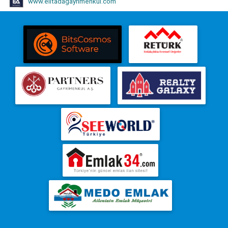
www.elitadagayrimenkul.com