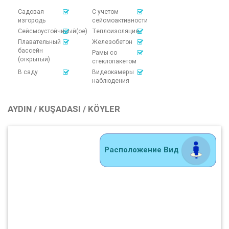
Садовая
С учетом
изгородь
сейсмоактивности
Сейсмоустойчивый(ое)
Теплоизоляция
Плавательный
Железобетон
бассейн
Рамы со
(открытый)
стеклопакетом
В саду
Видеокамеры
наблюдения
AYDIN / KUŞADASI / KÖYLER
Расположение Вид