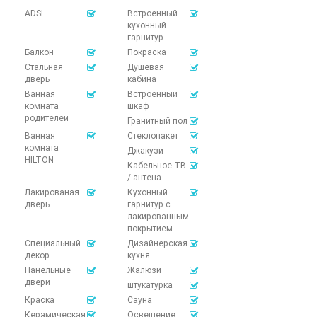
ADSL
Встроенный
кухонный
гарнитур
Балкон
Покраска
Стальная
Душевая
дверь
кабина
Ванная
Встроенный
комната
шкаф
родителей
Гранитный пол
Ванная
Стеклопакет
комната
Джакузи
HILTON
Кабельное ТВ
/ антена
Лакированая
Кухонный
дверь
гарнитур с
лакированным
покрытием
Специальный
Дизайнерская
декор
кухня
Панельные
Жалюзи
двери
штукатурка
Краска
Сауна
Керамическая
Освещение