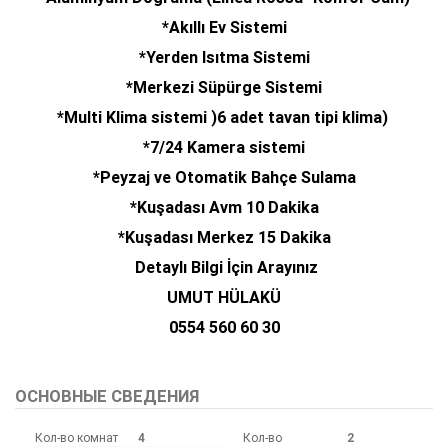
*Akıllı Ev Sistemi
*Yerden Isıtma Sistemi
*Merkezi Süpürge Sistemi
*Multi Klima sistemi )6 adet tavan tipi klima)
*7/24 Kamera sistemi
*Peyzaj ve Otomatik Bahçe Sulama
*Kuşadası Avm 10 Dakika
*Kuşadası Merkez 15 Dakika
Detaylı Bilgi İçin Arayınız
UMUT HÜLAKÜ
​0554 560 60 30
ОСНОВНЫЕ СВЕДЕНИЯ
Кол-во комнат
4
Кол-во
2