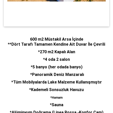
600 m2 Müstakil Arsa İçinde
**Dört Tarafı Tamamen Kendine Ait Duvar İle Çevrili
*270 m2 Kapalı Alan
*4 oda 2 salon
*5 banyo (her odada banyo)
*Panoramik Deniz Manzaralı
*Tüm Mobilyalarda Lake Malzeme Kullanışmıştır
*Kademeli Sonsuzluk Havuzu
*Hamam
*Sauna
*Alüminyum Doğrama (Linea Rossa -Konfor Cam)