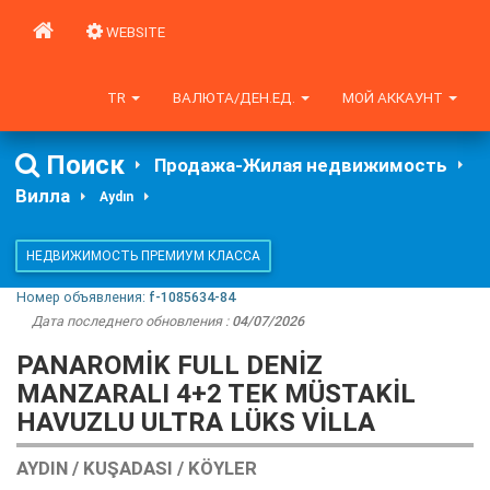
WEBSITE
TR
ВАЛЮТА/ДЕН.ЕД.
МОЙ АККАУНТ
Поиск
Продажа-Жилая недвижимость
Вилла
Aydın
НЕДВИЖИМОСТЬ ПРЕМИУМ КЛАССА
Номер объявления:
f-1085634-84
Дата последнего обновления :
04/07/2026
PANAROMİK FULL DENİZ
MANZARALI 4+2 TEK MÜSTAKİL
HAVUZLU ULTRA LÜKS VİLLA
AYDIN / KUŞADASI / KÖYLER