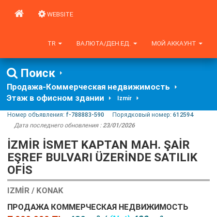
WEBSITE
TR
ВАЛЮТА/ДЕН.ЕД.
МОЙ АККАУНТ
Поиск
Продажа-Коммерческая недвижимость
Этаж в офисном здании
Izmir
Номер объявления:
f-788883-590
Порядковый номер:
612594
Дата последнего обновления :
23/01/2026
İZMİR İSMET KAPTAN MAH. ŞAİR
EŞREF BULVARI ÜZERİNDE SATILIK
OFİS
IZMIR / KONAK
ПРОДАЖА КОММЕРЧЕСКАЯ НЕДВИЖИМОСТЬ