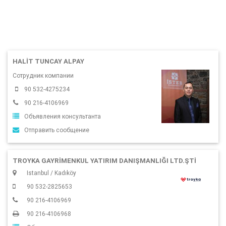
HALIT TUNCAY ALPAY
Сотрудник компании
90 532-4275234
90 216-4106969
Объявления консультанта
Отправить сообщение
TROYKA GAYRIMENKUL YATIRIM DANIŞMANLIĞI LTD.ŞTI
Istanbul / Kadıköy
90 532-2825653
90 216-4106969
90 216-4106968