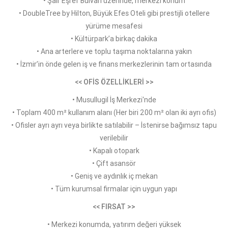
• Şair Eşref Bulvarı üzerinde, merkezi konum
• DoubleTree by Hilton, Büyük Efes Oteli gibi prestijli otellere
yürüme mesafesi
• Kültürpark’a birkaç dakika
• Ana arterlere ve toplu taşıma noktalarına yakın
• İzmir’in önde gelen iş ve finans merkezlerinin tam ortasında
<< OFİS ÖZELLİKLERİ >>
• Musullugil İş Merkezi'nde
• Toplam 400 m² kullanım alanı (Her biri 200 m² olan iki ayrı ofis)
• Ofisler ayrı ayrı veya birlikte satılabilir – İstenirse bağımsız tapu
verilebilir
• Kapalı otopark
• Çift asansör
• Geniş ve aydınlık iç mekan
• Tüm kurumsal firmalar için uygun yapı
<< FIRSAT >>
• Merkezi konumda, yatırım değeri yüksek