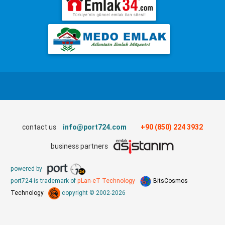
contact us
info@port724.com
+90 (850) 224 3932
business partners
powered by
port724 is trademark of
pLan-eT Technology
BitsCosmos
Technology
copyright © 2002-2026