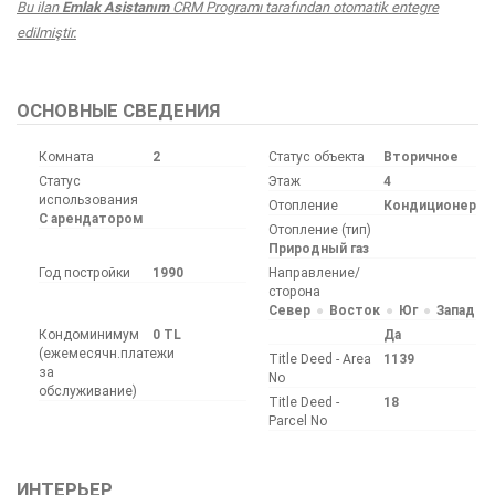
Bu ilan
Emlak Asistanım
CRM Programı tarafından otomatik entegre
edilmiştir.
ОСНОВНЫЕ СВЕДЕНИЯ
Комната
2
Статус объекта
Вторичное
Статус
Этаж
4
использования
Отопление
Кондиционер
С арендатором
Отопление (тип)
Природный газ
Год постройки
1990
Направление/
сторона
Север
Восток
Юг
Запад
Кондоминимум
0 TL
Да
(ежемесячн.платежи
Title Deed - Area
1139
за
No
обслуживание)
Title Deed -
18
Parcel No
ИНТЕРЬЕР