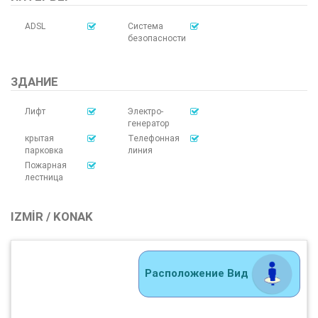
ADSL
Система
безопасности
ЗДАНИЕ
Лифт
Электро-
генератор
крытая
Телефонная
парковка
линия
Пожарная
лестница
IZMIR / KONAK
Расположение Вид