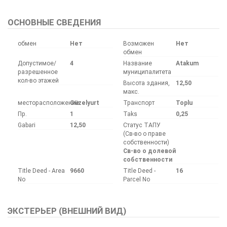
ОСНОВНЫЕ СВЕДЕНИЯ
обмен
Нет
Возможен
Нет
обмен
Допустимое/
4
Название
Atakum
разрешенное
муниципалитета
кол-во этажей
Высота здания,
12,50
макс.
месторасположение
Güzelyurt
Транспорт
Toplu
Пр.
1
Taks
0,25
Gabari
12,50
Статус ТАПУ
(Св-во о праве
собственности)
Св-во о долевой
собственности
Title Deed - Area
9660
Title Deed -
16
No
Parcel No
ЭКСТЕРЬЕР (ВНЕШНИЙ ВИД)