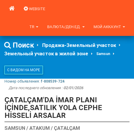
WEBSITE
TR
ВАЛЮТА/ДЕН.ЕД.
МОЙ АККАУНТ
Поиск
Продажа-Земельный участок
Земельный участок в жилой зоне
Samsun
С ВИДОМ НА МОРЕ
Номер объявления:
f-808539-724
Дата последнего обновления :
02/01/2026
ÇATALÇAM'DA İMAR PLANI
İÇİNDE,SATILIK YOLA CEPHE
HİSSELİ ARSALAR
SAMSUN / ATAKUM / ÇATALÇAM