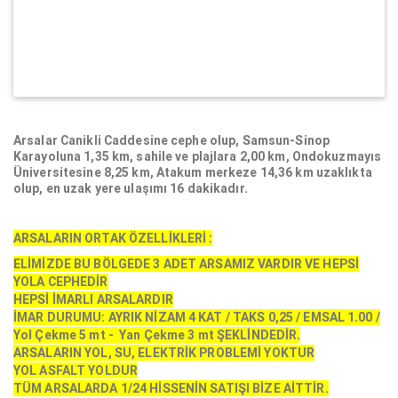
Arsalar Canikli Caddesine cephe olup, Samsun-Sinop
Karayoluna 1,35 km, sahile ve plajlara 2,00 km, Ondokuzmayıs
Üniversitesine 8,25 km, Atakum merkeze 14,36 km uzaklıkta
olup, en uzak yere ulaşımı 16 dakikadır.
ARSALARIN ORTAK ÖZELLİKLERİ :
​ELİMİZDE BU BÖLGEDE 3 ADET ARSAMIZ VARDIR VE HEPSİ
YOLA CEPHEDİR
HEPSİ İMARLI ARSALARDIR
İMAR DURUMU: AYRIK NİZAM 4 KAT / TAKS 0,25 / EMSAL 1.00 /
Yol Çekme 5 mt - Yan Çekme 3 mt ŞEKLİNDEDİR.
ARSALARIN YOL, SU, ELEKTRİK PROBLEMİ YOKTUR
YOL ASFALT YOLDUR
TÜM ARSALARDA 1/24 HİSSENİN SATIŞI BİZE AİTTİR.