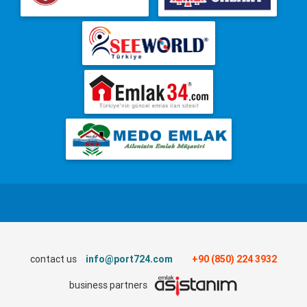
contact us
info@port724.com
+90 (850) 224 3932
business partners