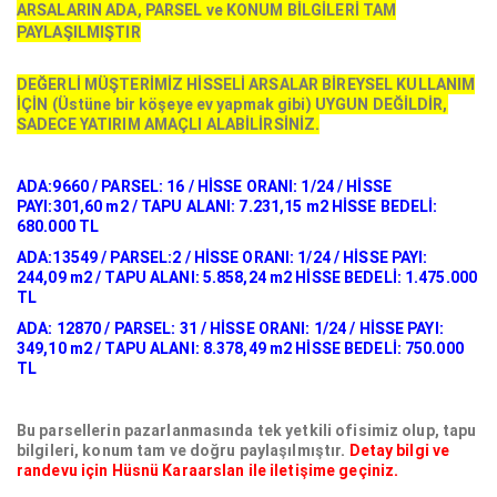
ARSALARIN ADA, PARSEL ve KONUM BİLGİLERİ TAM
PAYLAŞILMIŞTIR
DEĞERLİ MÜŞTERİMİZ HİSSELİ ARSALAR BİREYSEL KULLANIM
İÇİN (Üstüne bir köşeye ev yapmak gibi) UYGUN DEĞİLDİR,
SADECE YATIRIM AMAÇLI ALABİLİRSİNİZ.
ADA:9660 / PARSEL: 16 / HİSSE ORANI: 1/24 / HİSSE
PAYI:301,60 m2 / TAPU ALANI: 7.231,15 m2 HİSSE BEDELİ:
680.000 TL
ADA:13549 / PARSEL:2 / HİSSE ORANI: 1/24 / HİSSE PAYI:
244,09 m2 / TAPU ALANI: 5.858,24 m2 HİSSE BEDELİ: 1.475.000
TL
ADA: 12870 / PARSEL: 31 / HİSSE ORANI: 1/24 / HİSSE PAYI:
349,10 m2 / TAPU ALANI: 8.378,49 m2 HİSSE BEDELİ: 750.000
TL
Bu parsellerin pazarlanmasında tek yetkili ofisimiz olup, tapu
bilgileri, konum tam ve doğru paylaşılmıştır.
Detay bilgi ve
randevu için Hüsnü Karaarslan ile iletişime geçiniz.