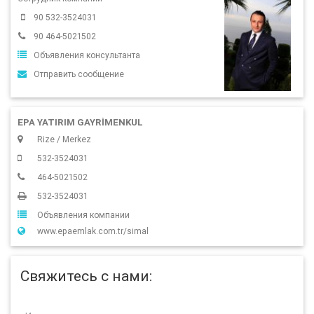
90 532-3524031
90 464-5021502
Объявления консультанта
Отправить сообщение
EPA YATIRIM GAYRİMENKUL
Rize / Merkez
532-3524031
464-5021502
532-3524031
Объявления компании
www.epaemlak.com.tr/simal
Свяжитесь с нами: