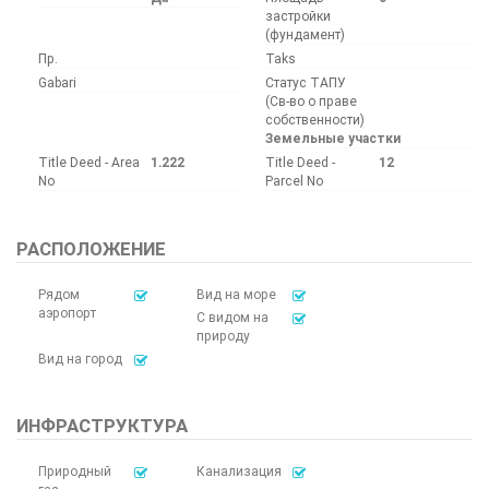
застройки
(фундамент)
Пр.
Taks
Gabari
Статус ТАПУ
(Св-во о праве
собственности)
Земельные участки
Title Deed - Area
1.222
Title Deed -
12
No
Parcel No
РАСПОЛОЖЕНИЕ
Рядом
Вид на море
аэропорт
С видом на
природу
Вид на город
ИНФРАСТРУКТУРА
Природный
Канализация