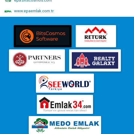
epa.bitscosmos.com
www.epaemlak.com.tr