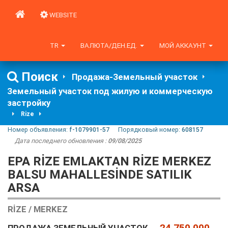
WEBSITE
TR
ВАЛЮТА/ДЕН.ЕД.
МОЙ АККАУНТ
Поиск
Продажа-Земельный участок
Земельный участок под жилую и коммерческую
застройку
Rize
Номер объявления:
f-1079901-57
Порядковый номер:
608157
Дата последнего обновления :
09/08/2025
EPA RİZE EMLAKTAN RİZE MERKEZ
BALSU MAHALLESİNDE SATILIK
ARSA
RIZE / MERKEZ
24,750,000