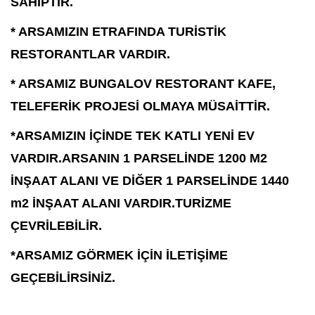
SAHİPTİR.
* ARSAMIZIN ETRAFINDA TURİSTİK
RESTORANTLAR VARDIR.
* ARSAMIZ BUNGALOV RESTORANT KAFE,
TELEFERİK PROJESİ OLMAYA MÜSAİTTİR.
*ARSAMIZIN İÇİNDE TEK KATLI YENİ EV
VARDIR.ARSANIN 1 PARSELİNDE 1200 M2
İNŞAAT ALANI VE DİĞER 1 PARSELİNDE 1440
m2 İNŞAAT ALANI VARDIR.TURİZME
ÇEVRİLEBİLİR.
*ARSAMIZ GÖRMEK İÇİN İLETİŞİME
GEÇEBİLİRSİNİZ.