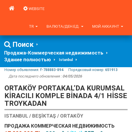
WEBSITE
TR
ВАЛЮТА/ДЕН.ЕД.
МОЙ АККАУНТ
Поиск
Продажа-Коммерческая недвижимость
Здание полностью
Istanbul
Номер объявления:
f-788883-894
Порядковый номер:
651913
Дата последнего обновления :
04/05/2026
ORTAKÖY PORTAKAL’DA KURUMSAL
KIRACILI KOMPLE BINADA 4/1 HISSE
TROYKADAN
ISTANBUL / BEŞIKTAŞ / ORTAKÖY
ПРОДАЖА КОММЕРЧЕСКАЯ НЕДВИЖИМОСТЬ