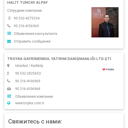
HALIT TUNCAY ALPAY
Сотрудник компании
90 532-4275234
90 216-4106969
Объявления консультанта
Отправить сообщение
TROYKA GAYRIMENKUL YATIRIM DANIŞMANLIĞI LTD.ŞTI
Istanbul / Kadıköy
90 532-2825653
90 216-4106969
90 216-4106968
Объявления компании
www.troyka.com.tr
Свяжитесь с нами: