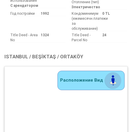
использования
Отопление (тип)
С арендатором
Электричество
Год постройки
1992
Кондоминимум
0 TL
(ежемесячн.платежи
за
обслуживание)
Title Deed - Area
1324
Title Deed -
24
No
Parcel No
ISTANBUL / BEŞIKTAŞ / ORTAKÖY
Расположение Вид