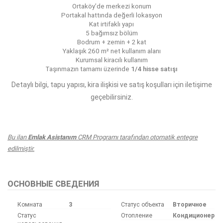
Ortaköy’de merkezi konum
Portakal hattında değerli lokasyon
Kat irtifaklı yapı
5 bağımsız bölüm
Bodrum + zemin + 2 kat
Yaklaşık 260 m² net kullanım alanı
Kurumsal kiracılı kullanım
Taşınmazın tamamı üzerinde
1/4 hisse satışı
Detaylı bilgi, tapu yapısı, kira ilişkisi ve satış koşulları için iletişime
geçebilirsiniz.
Bu ilan
Emlak Asistanım
CRM Programı tarafından otomatik entegre
edilmiştir.
ОСНОВНЫЕ СВЕДЕНИЯ
Комната
3
Статус объекта
Вторичное
Статус
Отопление
Кондиционер