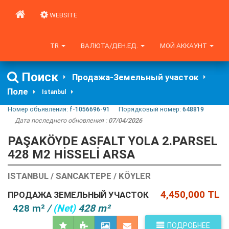
WEBSITE
TR
ВАЛЮТА/ДЕН.ЕД.
МОЙ АККАУНТ
Поиск
Продажа-Земельный участок
Поле
Istanbul
Номер объявления:
f-1056696-91
Порядковый номер:
648819
Дата последнего обновления :
07/04/2026
PAŞAKÖYDE ASFALT YOLA 2.PARSEL
428 M2 HİSSELİ ARSA
ISTANBUL / SANCAKTEPE / KÖYLER
4,450,000 TL
ПРОДАЖА ЗЕМЕЛЬНЫЙ УЧАСТОК
428 m²
/
(Net)
428 m²
ПОДРОБНЕЕ