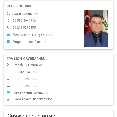
RECEP OLGUN
Сотрудник компании
90 532-6941936
90 216-5275555
Объявления консультанта
Отправить сообщение
EPA LION GAYRİMENKUL
Istanbul / Ümraniye
90 532-6941936
90 216-5275555
90 216-5275555
Объявления компании
www.epaemlak.com.tr/lion
Свяжитесь с нами: