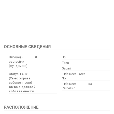
Bu ilan
Emlak Asistanım
CRM Programı tarafından otomatik entegre edilmiştir.
ОСНОВНЫЕ СВЕДЕНИЯ
Площадь
0
Пр.
застройки
Taks
(фундамент)
Gabari
Статус ТАПУ
Title Deed - Area
(Св-во о праве
No
собственности)
Title Deed -
84
Св-во о долевой
Parcel No
собственности
РАСПОЛОЖЕНИЕ