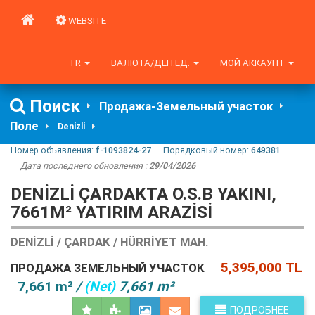
WEBSITE
TR
ВАЛЮТА/ДЕН.ЕД.
МОЙ АККАУНТ
Поиск
Продажа-Земельный участок
Поле
Denizli
Номер объявления:
f-1093824-27
Порядковый номер:
649381
Дата последнего обновления :
29/04/2026
DENIZLI ÇARDAKTA O.S.B YAKINI,
7661M² YATIRIM ARAZISI
DENIZLI / ÇARDAK / HÜRRIYET MAH.
5,395,000 TL
ПРОДАЖА ЗЕМЕЛЬНЫЙ УЧАСТОК
7,661 m²
/
(Net)
7,661 m²
ПОДРОБНЕЕ