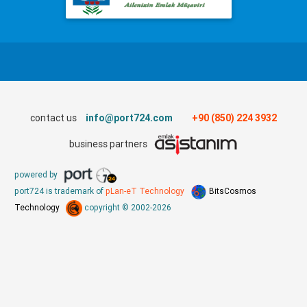
contact us
info@port724.com
+90 (850) 224 3932
business partners
powered by
port724 is trademark of
pLan-eT Technology
BitsCosmos
Technology
copyright © 2002-2026