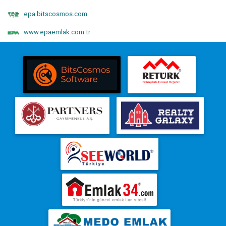
epa.bitscosmos.com
www.epaemlak.com.tr