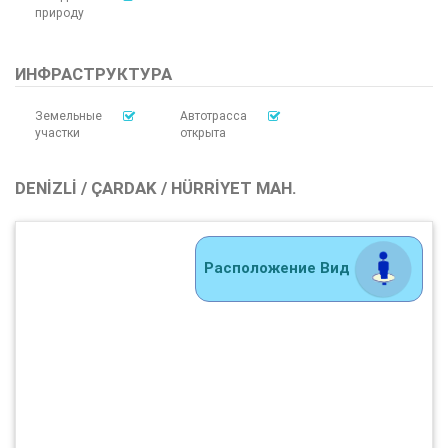
природу
ИНФРАСТРУКТУРА
Земельные
Автотрасса
участки
открыта
DENIZLI / ÇARDAK / HÜRRIYET MAH.
Расположение Вид