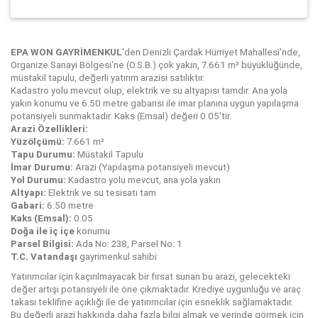
EPA WON GAYRİMENKUL
'den Denizli Çardak Hürriyet Mahallesi'nde,
Organize Sanayi Bölgesi'ne (O.S.B.) çok yakın, 7.661 m² büyüklüğünde,
müstakil tapulu, değerli yatırım arazisi satılıktır.
Kadastro yolu mevcut olup, elektrik ve su altyapısı tamdır. Ana yola
yakın konumu ve 6.50 metre gabarisi ile imar planına uygun yapılaşma
potansiyeli sunmaktadır. Kaks (Emsal) değeri 0.05'tir.
Arazi Özellikleri:
Yüzölçümü:
7.661 m²
Tapu Durumu:
Müstakil Tapulu
İmar Durumu:
Arazi (Yapılaşma potansiyeli mevcut)
Yol Durumu:
Kadastro yolu mevcut, ana yola yakın
Altyapı:
Elektrik ve su tesisatı tam
Gabari:
6.50 metre
Kaks (Emsal):
0.05
Doğa ile iç içe
konumu
Parsel Bilgisi:
Ada No: 238, Parsel No: 1
T.C. Vatandaşı
gayrimenkul sahibi
Yatırımcılar için kaçırılmayacak bir fırsat sunan bu arazi, gelecekteki
değer artışı potansiyeli ile öne çıkmaktadır. Krediye uygunluğu ve araç
takası teklifine açıklığı ile de yatırımcılar için esneklik sağlamaktadır.
Bu değerli arazi hakkında daha fazla bilgi almak ve yerinde görmek için