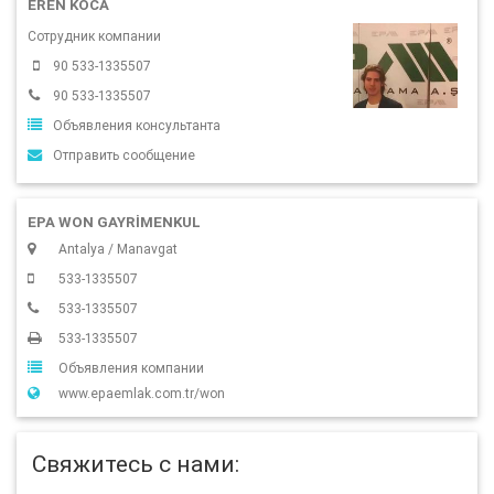
EREN KOCA
Сотрудник компании
90 533-1335507
90 533-1335507
Объявления консультанта
Отправить сообщение
EPA WON GAYRİMENKUL
Antalya / Manavgat
533-1335507
533-1335507
533-1335507
Объявления компании
www.epaemlak.com.tr/won
Свяжитесь с нами: