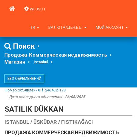
WEBSITE
TR
ВАЛЮТА/ДЕН.ЕД.
МОЙ АККАУНТ
Поиск
Продажа-Коммерческая недвижимость
Магазин
Istanbul
БЕЗ ОБРЕМЕНЕНИЙ
Номер объявления:
f-246432-178
Дата последнего обновления :
26/08/2025
SATILIK DÜKKAN
ISTANBUL / ÜSKÜDAR / FISTIKAĞACI
ПРОДАЖА КОММЕРЧЕСКАЯ НЕДВИЖИМОСТЬ