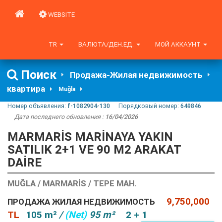
WEBSITE
TR
ВАЛЮТА/ДЕН.ЕД.
МОЙ АККАУНТ
Поиск
Продажа-Жилая недвижимость
квартира
Muğla
Номер объявления:
f-1082904-130
Порядковый номер:
649846
Дата последнего обновления :
16/04/2026
MARMARIS MARINAYA YAKIN
SATILIK 2+1 VE 90 M2 ARAKAT
DAIRE
MUĞLA / MARMARIS / TEPE MAH.
9,750,000
ПРОДАЖА ЖИЛАЯ НЕДВИЖИМОСТЬ
TL
105 m²
/
(Net)
95 m²
2 + 1