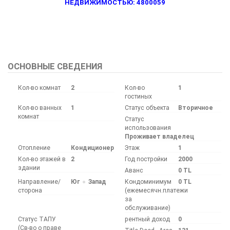
НЕДВИЖИМОСТЬЮ: 4800059
Bu ilan
Emlak Asistanım
CRM Programı tarafından otomatik entegre edilmiştir.
ОСНОВНЫЕ СВЕДЕНИЯ
Кол-во комнат
2
Кол-во
1
гостиных
Кол-во ванных
1
Статус объекта
Вторичное
комнат
Статус
использования
Проживает владелец
Отопление
Кондиционер
Этаж
1
Кол-во этажей в
2
Год постройки
2000
здании
Аванс
0 TL
Направление/
Юг
Запад
Кондоминимум
0 TL
сторона
(ежемесячн.платежи
за
обслуживание)
Статус ТАПУ
рентный доход
0
(Св-во о праве