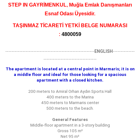
STEP IN GAYRİMENKUL, Muğla Emlak Danışmanları
Esnaf Odası Üyesidir.
TAŞINMAZ TİCARETİ YETKİ BELGE NUMARASI
:
4800059
---------------------------------------------------------
ENGLISH
--------------
----------------------------------
The apartment is located at a central point in Marmaris; it is on
a middle floor and ideal for those looking for a spacious
apartment with a closed kitchen.
200 meters to Amiral Orhan Aydın Sports Hall
400 meters to the Marina
450 meters to Marmaris center
500 meters to the beach.
General Features
Middle-floor apartment in a 3-story building
Gross 105 m²
Net 95 m²