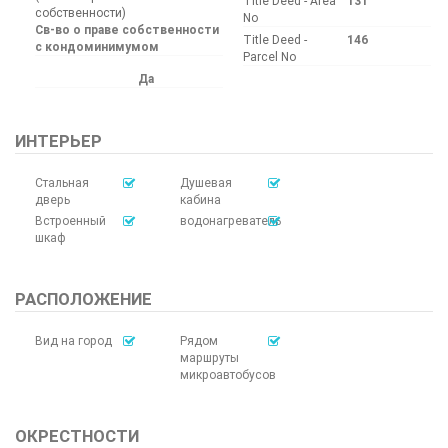
Title Deed - Area
131
собственности)
No
Св-во о праве собственности
Title Deed -
146
с кондоминимумом
Parcel No
Да
ИНТЕРЬЕР
Стальная
Душевая
дверь
кабина
Встроенный
водонагреватель
шкаф
РАСПОЛОЖЕНИЕ
Вид на город
Рядом
маршруты
микроавтобусов
ОКРЕСТНОСТИ