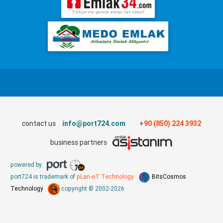
contact us
info@port724.com
+90 (850) 224 3932
business partners
powered by
port724 is trademark of
pLan-eT Technology
BitsCosmos
Technology
copyright © 2002-2026