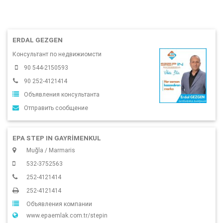
ERDAL GEZGEN
Консультант по недвижиомсти
90 544-2150593
90 252-4121414
Объявления консультанта
Отправить сообщение
EPA STEP IN GAYRİMENKUL
Muğla / Marmaris
532-3752563
252-4121414
252-4121414
Объявления компании
www.epaemlak.com.tr/stepin