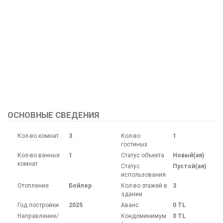
Bu ilan
Emlak Asistanım
CRM Programı tarafından otomatik entegre edilmiştir.
ОСНОВНЫЕ СВЕДЕНИЯ
Кол-во комнат
3
Кол-во
1
гостиных
Кол-во ванных
1
Статус объекта
Новый(ая)
комнат
Статус
Пустой(ая)
использования
Отопление
Бойлер
Кол-во этажей в
3
здании
Год постройки
2025
Аванс
0 TL
Направление/
Кондоминимум
0 TL