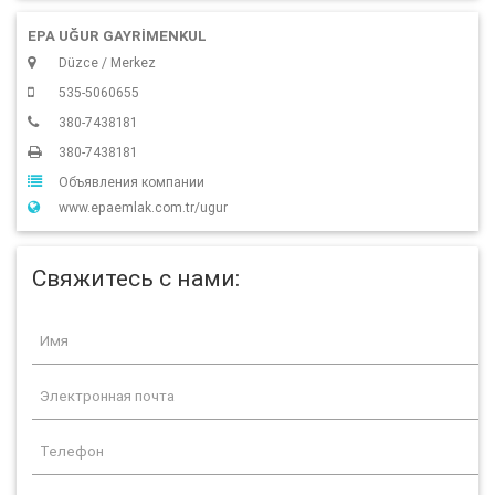
EPA UĞUR GAYRİMENKUL
Düzce / Merkez
535-5060655
380-7438181
380-7438181
Объявления компании
www.epaemlak.com.tr/ugur
Свяжитесь с нами: