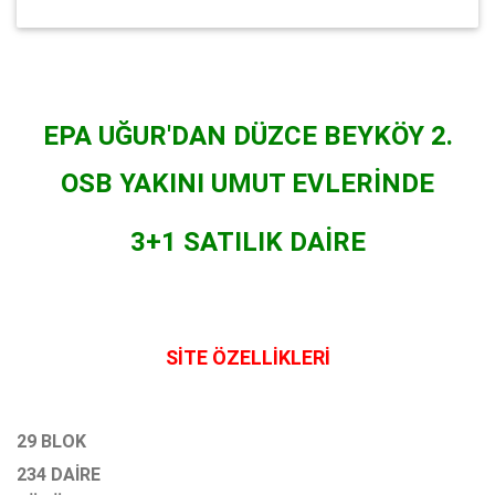
EPA UĞUR'DAN DÜZCE BEYKÖY 2.
OSB YAKINI UMUT EVLERİNDE
3+1 SATILIK DAİRE
SİTE ÖZELLİKLERİ
29 BLOK
234 DAİRE