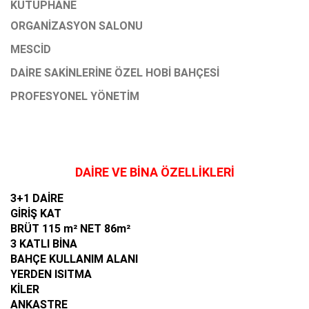
KÜTÜPHANE
ORGANİZASYON SALONU
MESCİD
DAİRE SAKİNLERİNE ÖZEL HOBİ BAHÇESİ
PROFESYONEL YÖNETİM
DAİRE VE BİNA ÖZELLİKLERİ
​3+1 DAİRE
GİRİŞ KAT
BRÜT 115 m² NET 86m²
3 KATLI BİNA
BAHÇE KULLANIM ALANI
YERDEN ISITMA
KİLER
ANKASTRE