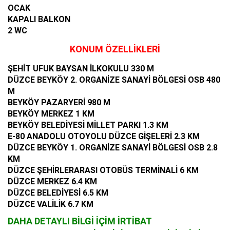
OCAK
KAPALI BALKON
2 WC
KONUM ÖZELLİKLERİ
ŞEHİT UFUK BAYSAN İLKOKULU 330 M
​DÜ
ZCE BEYKÖY 2. ORGANİZE SANAYİ BÖLGESİ OSB 480
M
BEYKÖY PAZARYERİ 980 M
BEYKÖY MERKEZ 1 KM
BEYKÖY BELEDİYESİ MİLLET PARKI 1.3 KM
E-80 ANADOLU OTOYOLU DÜZCE GİŞELERİ 2.3 KM
DÜZCE BEYKÖY 1. ORGANİZE SANAYİ BÖLGESİ OSB 2.8
KM
DÜZCE ŞEHİRLERARASI OTOBÜS TERMİNALİ 6 KM
DÜZCE MERKEZ 6.4 KM
DÜZCE BELEDİYESİ 6.5 KM
DÜZCE VALİLİK 6.7 KM
DAHA DETAYLI BİLGİ İÇİM İRTİBAT