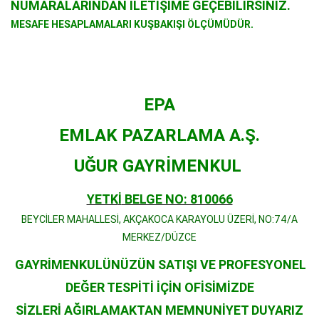
NUMARALARINDAN İLETİŞİME GEÇEBİLİRSİNİZ.
MESAFE HESAPLAMALARI KUŞBAKIŞI ÖLÇÜMÜDÜR
.
EPA
EMLAK PAZARLAMA A.
Ş
.
U
Ğ
UR GAYR
İ
MENKUL
YETK
İ
BELGE NO: 810066
BEYC
İ
LER MAHALLES
İ
, AK
Ç
AKOCA KARAYOLU
Ü
ZER
İ
, NO:74/A
MERKEZ/D
Ü
ZCE
GAYR
İ
MENKUL
Ü
N
Ü
Z
Ü
N SATI
Ş
I VE PROFESYONEL
DE
Ğ
ER TESP
İ
T
İ
İ
Ç
İ
N OF
İ
S
İ
M
İ
ZDE
S
İ
ZLER
İ
A
Ğ
IRLAMAKTAN MEMNUN
İ
YET DUYARIZ