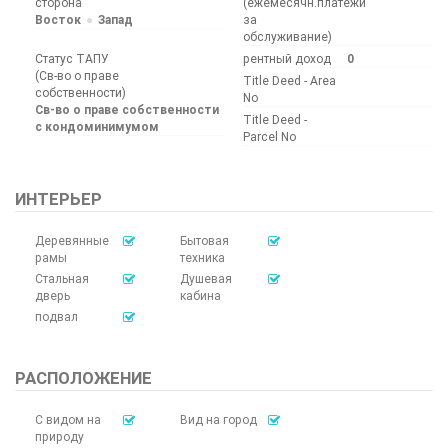
сторона
(ежемесячн.платежи
Восток
Запад
за
обслуживание)
Статус ТАПУ
рентный доход
0
(Св-во о праве
Title Deed - Area
собственности)
No
Св-во о праве собственности
Title Deed -
с кондоминимумом
Parcel No
ИНТЕРЬЕР
Деревянные
Бытовая
рамы
техника
Стальная
Душевая
дверь
кабина
подвал
РАСПОЛОЖЕНИЕ
С видом на
Вид на город
природу