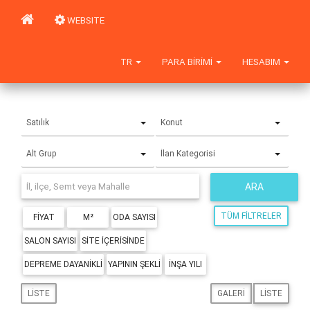
WEBSITE
TR
PARA BIRIMI
HESABIM
Satılık
Konut
Alt Grup
İlan Kategorisi
ARA
TÜM FILTRELER
FIYAT
M²
ODA SAYISI
SALON SAYISI
SITE IÇERISINDE
DEPREME DAYANIKLI
YAPININ ŞEKLI
İNŞA YILI
LISTE
GALERI
LISTE