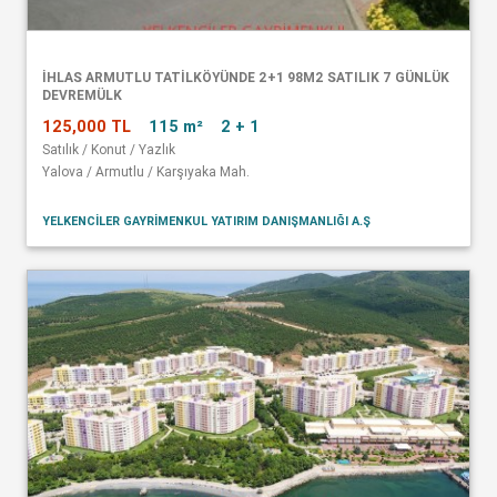
İHLAS ARMUTLU TATİLKÖYÜNDE 2+1 98M2 SATILIK 7 GÜNLÜK
DEVREMÜLK
125,000 TL
115 m²
2 + 1
Satılık / Konut / Yazlık
Yalova / Armutlu / Karşıyaka Mah.
YELKENCİLER GAYRİMENKUL YATIRIM DANIŞMANLIĞI A.Ş