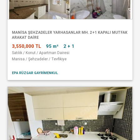
MANISA ŞEHZADELER YARHASANLAR MH. 2+1 KAPALI MUTFAK
ARAKAT DAIRE
3,550,000 TL
95 m²
2 + 1
Satılık / Konut / Apartman Dairesi
Manisa / Şehzadeler / Tevfikiye
EPA RÜZGAR GAYRİMENKUL