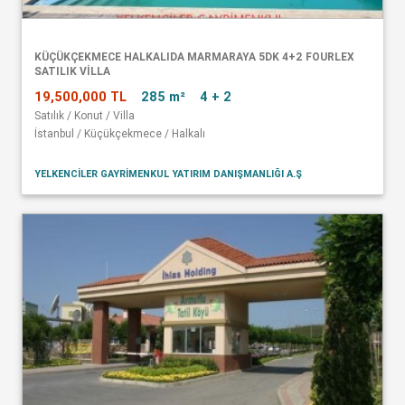
KÜÇÜKÇEKMECE HALKALIDA MARMARAYA 5DK 4+2 FOURLEX
SATILIK VİLLA
19,500,000 TL
285 m²
4 + 2
Satılık / Konut / Villa
İstanbul / Küçükçekmece / Halkalı
YELKENCİLER GAYRİMENKUL YATIRIM DANIŞMANLIĞI A.Ş