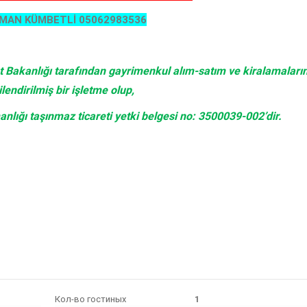
MAN KÜMBETLİ 05062983536
et Bakanlığı tarafından gayrimenkul alım-satım ve kiralamaları
ilendirilmiş bir işletme olup,
ığı taşınmaz ticareti yetki belgesi no: 3500039-002’dir.
Кол-во гостиных
1