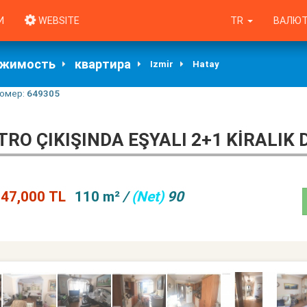
И
WEBSITE
TR
ВАЛЮТ
ижимость
квартира
Izmir
Hatay
омер:
649305
RO ÇIKIŞINDA EŞYALI 2+1 KIRALIK 
47,000 TL
110 m²
/
(Net)
90