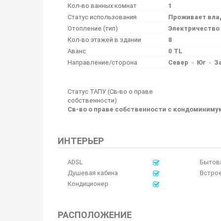
Кол-во ванных комнат
1
Статус использования
Проживает вла
Отопление (тип)
Электричество
Кол-во этажей в здании
8
Аванс
0 TL
Направление/сторона
Север
Юг
З
Статус ТАПУ (Св-во о праве
собственности)
Св-во о праве собственности с кондоминим
ИНТЕРЬЕР
ADSL
Бытова
Душевая кабина
Встро
Кондиционер
РАСПОЛОЖЕНИЕ