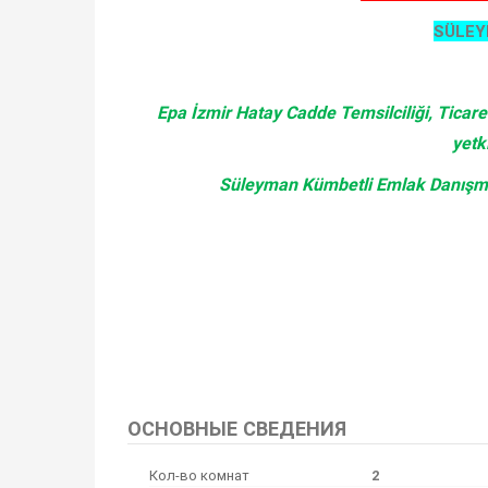
SÜLEY
Epa İzmir Hatay Cadde Temsilciliği, Ticar
yetk
Süleyman Kümbetli Emlak Danışmanl
Bu ilan
Emlak Asistanım
CRM Programı tarafından otomatik entegre edilmiştir.
ОСНОВНЫЕ СВЕДЕНИЯ
Кол-во комнат
2