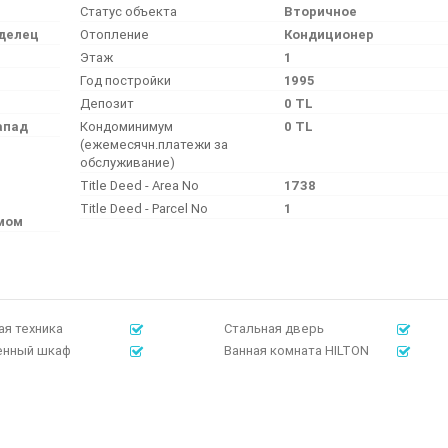
Статус объекта
Вторичное
делец
Отопление
Кондиционер
Этаж
1
Год постройки
1995
Депозит
0 TL
апад
Кондоминимум
0 TL
(ежемесячн.платежи за
обслуживание)
Title Deed - Area No
1738
Title Deed - Parcel No
1
умом
я техника
Стальная дверь
енный шкаф
Ванная комната HILTON