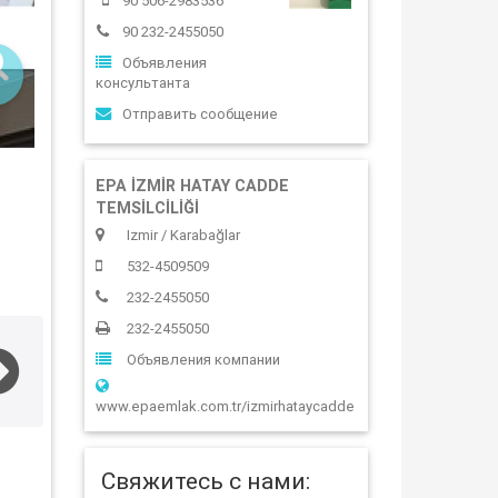
90 506-2983536
90 232-2455050
Объявления
консультанта
Отправить сообщение
EPA İZMİR HATAY CADDE
TEMSİLCİLİĞİ
Izmir / Karabağlar
532-4509509
232-2455050
232-2455050
Объявления компании
www.epaemlak.com.tr/izmirhataycadde
Свяжитесь с нами: