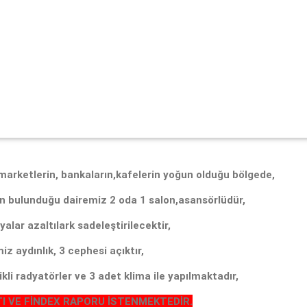
marketlerin, bankaların,kafelerin yoğun olduğu bölgede,
ın bulunduğu dairemiz 2 oda 1 salon,asansörlüdür,
alar azaltılark sadeleştirilecektir,
iz aydınlık, 3 cephesi açıktır,
li radyatörler ve 3 adet klima ile yapılmaktadır,
TI VE FİNDEX RAPORU İSTENMEKTEDİR.