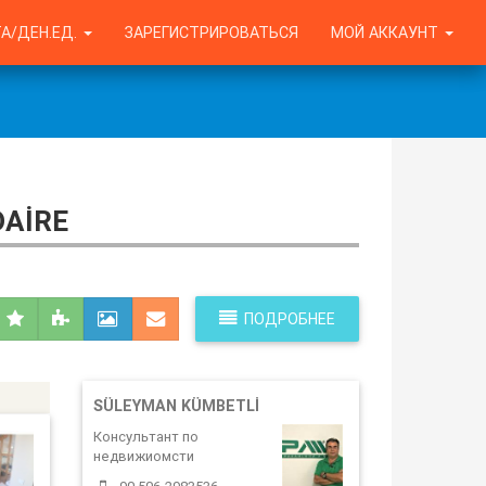
А/ДЕН.ЕД.
ЗАРЕГИСТРИРОВАТЬСЯ
МОЙ АККАУНТ
DAIRE
ПОДРОБНЕЕ
SÜLEYMAN KÜMBETLI
Консультант по
недвижиомсти