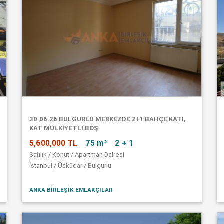
30.06.26 BULGURLU MERKEZDE 2+1 BAHÇE KATI,
KAT MÜLKİYETLİ BOŞ
5,600,000 TL
75 m²
2 + 1
Satılık / Konut / Apartman Dairesi
İstanbul / Üsküdar / Bulgurlu
ANKA BİRLEŞİK EMLAKÇILAR