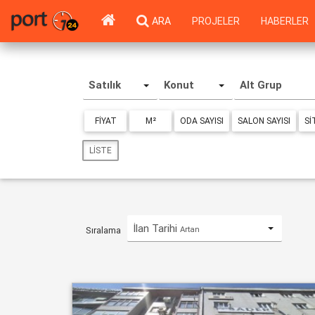
ARA
PROJELER
HABERLER
Satılık
Konut
Alt Grup
FIYAT
M²
ODA SAYISI
SALON SAYISI
SI
LISTE
İlan Tarihi
Artan
Sıralama