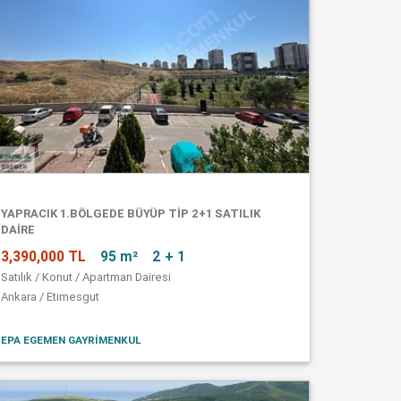
YAPRACIK 1.BÖLGEDE BÜYÜP TİP 2+1 SATILIK
DAİRE
3,390,000 TL
95 m²
2 + 1
Satılık / Konut / Apartman Dairesi
Ankara / Etimesgut
EPA EGEMEN GAYRİMENKUL