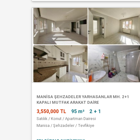
MANISA ŞEHZADELER YARHASANLAR MH. 2+1
KAPALI MUTFAK ARAKAT DAIRE
3,550,000 TL
95 m²
2 + 1
Satılık / Konut / Apartman Dairesi
Manisa / Şehzadeler / Tevfikiye