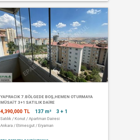
YAPRACIK 7.BÖLGEDE BOŞ,HEMEN OTURMAYA
MÜSAİT 3+1 SATILIK DAİRE
4,390,000 TL
137 m²
3 + 1
Satılık / Konut / Apartman Dairesi
Ankara / Etimesgut / Eryaman