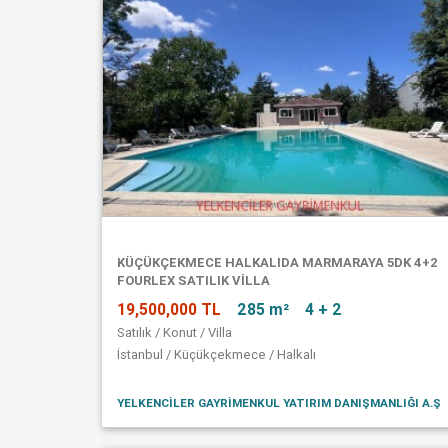
KÜÇÜKÇEKMECE HALKALIDA MARMARAYA 5DK 4+2
FOURLEX SATILIK VİLLA
19,500,000 TL
285 m²
4 + 2
Satılık / Konut / Villa
İstanbul / Küçükçekmece / Halkalı
YELKENCİLER GAYRİMENKUL YATIRIM DANIŞMANLIĞI A.Ş