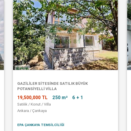
GAZİLİLER SİTESİNDE SATILIK BÜYÜK
POTANSİYELLİ VİLLA
19,500,000 TL
250 m²
6 + 1
Satılık / Konut / Villa
Ankara / Çankaya
EPA ÇANKAYA TEMSİLCİLİĞİ