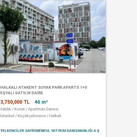
HALKALI ATAKENT SOYAK PARK APARTS 1+0
EŞYALI SATILIK DAİRE
3,750,000 TL
46 m²
Satılık / Konut / Apartman Dairesi
İstanbul / Küçükçekmece / Halkalı
YELKENCİLER GAYRİMENKUL YATIRIM DANIŞMANLIĞI A.Ş