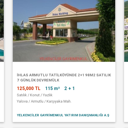
İHLAS ARMUTLU TATİLKÖYÜNDE 2+1 98M2 SATILIK
7 GÜNLÜK DEVREMÜLK
125,000 TL
115 m²
2 + 1
Satılık / Konut / Yazlık
Yalova / Armutlu / Karşıyaka Mah.
YELKENCİLER GAYRİMENKUL YATIRIM DANIŞMANLIĞI A.Ş