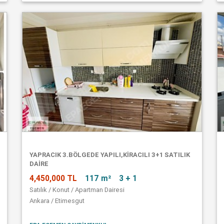
YAPRACIK 3.BÖLGEDE YAPILI,KİRACILI 3+1 SATILIK
DAİRE
4,450,000 TL
117 m²
3 + 1
Satılık / Konut / Apartman Dairesi
Ankara / Etimesgut