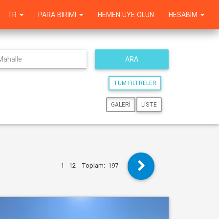
TR
PARA BIRIMI
HEMEN ÜYE OLUN
HESABIM
ARA
TÜM FILTRELER
GALERI
LISTE
1 - 12
Toplam:
197