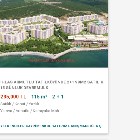
İHLAS ARMUTLU TATİLKÖYÜNDE 2+1 98M2 SATILIK
15 GÜNLÜK DEVREMÜLK
235,000 TL
115 m²
2 + 1
Satılık / Konut / Yazlık
Yalova / Armutlu / Karşıyaka Mah.
YELKENCİLER GAYRİMENKUL YATIRIM DANIŞMANLIĞI A.Ş