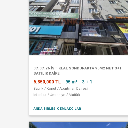
07.07.26 İSTİKLAL SONDURAKTA 95M2 NET 3+1
SATILIK DAİRE
6,850,000 TL
95 m²
3 + 1
Satılık / Konut / Apartman Dairesi
İstanbul / Ümraniye / Atatürk
ANKA BİRLEŞİK EMLAKÇILAR