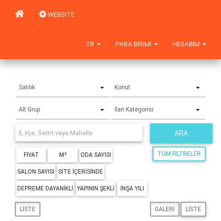
WEBSITE
TR
PARA BIRIMI
HESABIM
Satılık
Konut
Alt Grup
İlan Kategorisi
ARA
TÜM FILTRELER
FIYAT
M²
ODA SAYISI
SALON SAYISI
SITE IÇERISINDE
DEPREME DAYANIKLI
YAPININ ŞEKLI
İNŞA YILI
LISTE
GALERI
LISTE