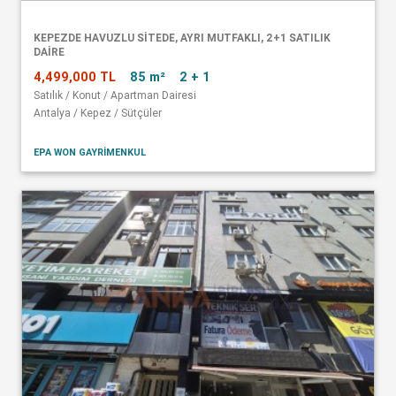
KEPEZDE HAVUZLU SITEDE, AYRI MUTFAKLI, 2+1 SATILIK
DAIRE
4,499,000 TL
85 m²
2 + 1
Satılık / Konut / Apartman Dairesi
Antalya / Kepez / Sütçüler
EPA WON GAYRİMENKUL