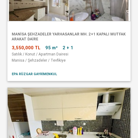
MANISA ŞEHZADELER YARHASANLAR MH. 2+1 KAPALI MUTFAK
ARAKAT DAIRE
3,550,000 TL
95 m²
2 + 1
Satılık / Konut / Apartman Dairesi
Manisa / Şehzadeler / Tevfikiye
EPA RÜZGAR GAYRİMENKUL