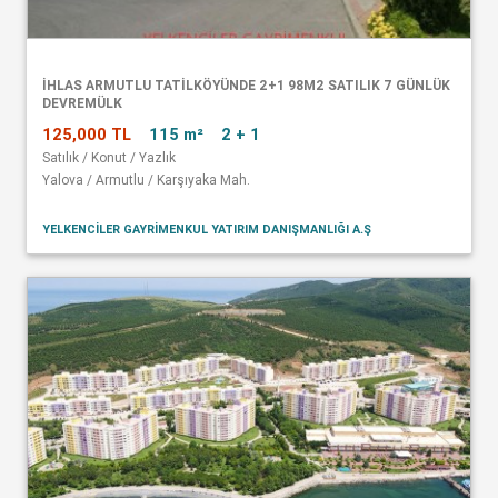
İHLAS ARMUTLU TATİLKÖYÜNDE 2+1 98M2 SATILIK 7 GÜNLÜK
DEVREMÜLK
125,000 TL
115 m²
2 + 1
Satılık / Konut / Yazlık
Yalova / Armutlu / Karşıyaka Mah.
YELKENCİLER GAYRİMENKUL YATIRIM DANIŞMANLIĞI A.Ş