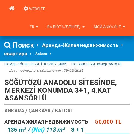
WEBSITE
TR
ВАЛЮТА/ДЕН.ЕД.
МОЙ АККАУНТ
Поиск
Аренда-Жилая недвижимость
квартира
Ankara
Номер объявления:
f-812907-2055
Порядковый номер:
651578
Дата последнего обновления :
15/05/2026
SÖĞÜTÖZÜ ANADOLU SITESINDE,
MERKEZI KONUMDA 3+1, 4.KAT
ASANSÖRLÜ
ANKARA / ÇANKAYA / BALGAT
50,000 TL
АРЕНДА ЖИЛАЯ НЕДВИЖИМОСТЬ
135 m²
/
(Net)
113 m²
3 + 1