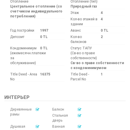
Отопление
Отопление (тип)
Центральное отопление (со
Природный газ
счетчиком индивидуального
Этаж
4
потребления)
Кол-во этажей в
4
здании
Год постройки
1997
Аванс
0 TL
Депозит
0 TL
Кол-во
2
балконов
Кондоминимум
0 TL
Статус ТАПУ
(ежемесячн.платежи
(Св-во о праве
за
собственности)
обслуживание)
Св-во о праве собственности
с кондоминимумом
Title Deed - Area
16375
Title Deed -
1
No
Parcel No
ИНТЕРЬЕР
Деревянные
Балкон
рамы
Стальная
дверь
Душевая
Ванная