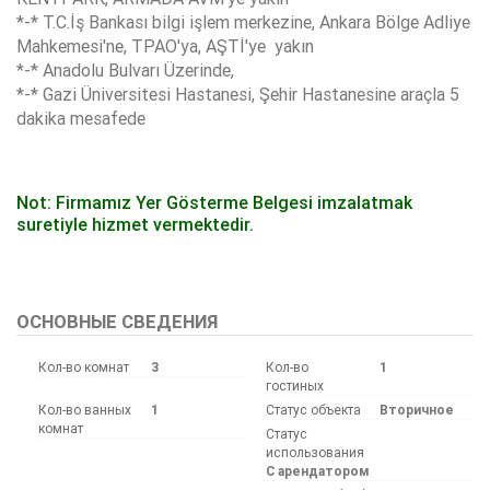
*-* T.C.İş Bankası bilgi işlem merkezine, Ankara Bölge Adliye
Mahkemesi'ne, TPAO'ya, AŞTİ'ye yakın
*-* Anadolu Bulvarı Üzerinde,
*-* Gazi Üniversitesi Hastanesi, Şehir Hastanesine araçla 5
dakika mesafede
Not: Firmamız Yer Gösterme Belgesi imzalatmak
suretiyle hizmet vermektedir.
Bu ilan
Emlak Asistanım
CRM Programı tarafından otomatik entegre edilmiştir.
ОСНОВНЫЕ СВЕДЕНИЯ
Кол-во комнат
3
Кол-во
1
гостиных
Кол-во ванных
1
Статус объекта
Вторичное
комнат
Статус
использования
С арендатором