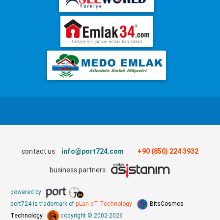
contact us
info@port724.com
+90 (850) 224 3932
business partners
powered by
port724 is trademark of
pLan-eT Technology
BitsCosmos
Technology
copyright © 2002-2026