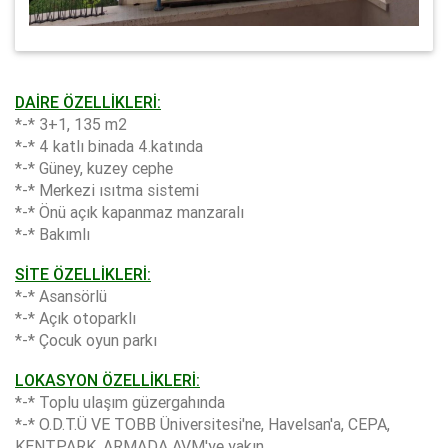
DAİRE ÖZELLİKLERİ:
*-* 3+1, 135 m2
*-* 4 katlı binada 4.katında
*-* Güney, kuzey cephe
*-* Merkezi ısıtma sistemi
*-* Önü açık kapanmaz manzaralı
*-* Bakımlı
SİTE ÖZELLİKLERİ:
*-* Asansörlü
*-* Açık otoparklı
*-* Çocuk oyun parkı
LOKASYON ÖZELLİKLERİ:
*-* Toplu ulaşım güzergahında
*-* O.D.T.Ü VE TOBB Üniversitesi'ne, Havelsan'a, CEPA,
KENTPARK, ARMADA AVM'ye yakın