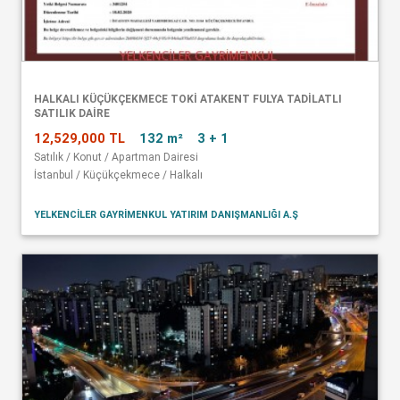
HALKALI KÜÇÜKÇEKMECE TOKİ ATAKENT FULYA TADİLATLI
SATILIK DAİRE
12,529,000 TL
132 m²
3 + 1
Satılık / Konut / Apartman Dairesi
İstanbul / Küçükçekmece / Halkalı
YELKENCİLER GAYRİMENKUL YATIRIM DANIŞMANLIĞI A.Ş