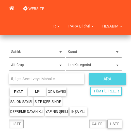
WEBSITE
TR
PARA BIRIMI
HESABIM
Satılık
Konut
Alt Grup
İlan Kategorisi
ARA
TÜM FILTRELER
FIYAT
M²
ODA SAYISI
SALON SAYISI
SITE IÇERISINDE
DEPREME DAYANIKLI
YAPININ ŞEKLI
İNŞA YILI
LISTE
GALERI
LISTE