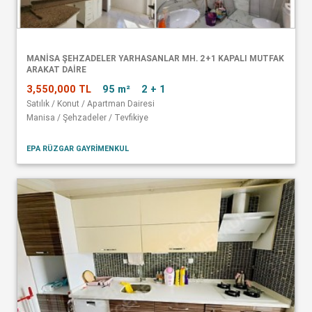
MANISA ŞEHZADELER YARHASANLAR MH. 2+1 KAPALI MUTFAK
ARAKAT DAIRE
3,550,000 TL
95 m²
2 + 1
Satılık / Konut / Apartman Dairesi
Manisa / Şehzadeler / Tevfikiye
EPA RÜZGAR GAYRİMENKUL