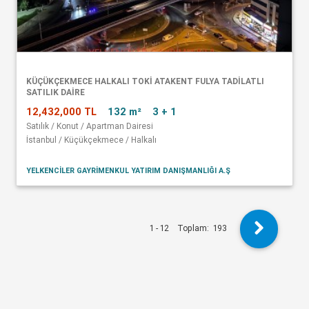
KÜÇÜKÇEKMECE HALKALI TOKİ ATAKENT FULYA TADİLATLI
SATILIK DAİRE
12,432,000 TL
132 m²
3 + 1
Satılık / Konut / Apartman Dairesi
İstanbul / Küçükçekmece / Halkalı
YELKENCİLER GAYRİMENKUL YATIRIM DANIŞMANLIĞI A.Ş
1 - 12
Toplam:
193