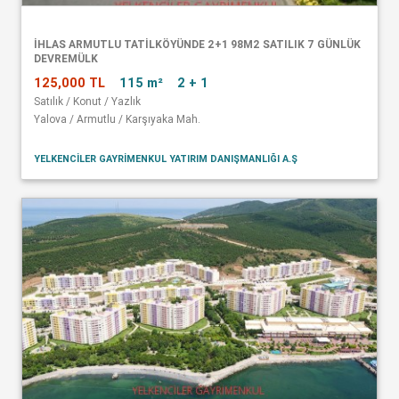
İHLAS ARMUTLU TATİLKÖYÜNDE 2+1 98M2 SATILIK 7 GÜNLÜK
DEVREMÜLK
125,000 TL
115 m²
2 + 1
Satılık / Konut / Yazlık
Yalova / Armutlu / Karşıyaka Mah.
YELKENCİLER GAYRİMENKUL YATIRIM DANIŞMANLIĞI A.Ş