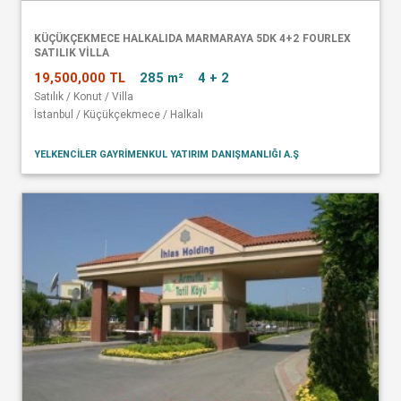
KÜÇÜKÇEKMECE HALKALIDA MARMARAYA 5DK 4+2 FOURLEX
SATILIK VİLLA
19,500,000 TL
285 m²
4 + 2
Satılık / Konut / Villa
İstanbul / Küçükçekmece / Halkalı
YELKENCİLER GAYRİMENKUL YATIRIM DANIŞMANLIĞI A.Ş