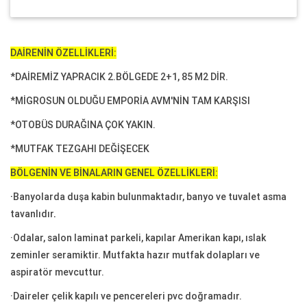
DAİRENİN ÖZELLİKLERİ:
*DAİREMİZ YAPRACIK 2.BÖLGEDE 2+1, 85 M2 DİR.
*MİGROSUN OLDUĞU EMPORİA AVM'NİN TAM KARŞISI
*OTOBÜS DURAĞINA ÇOK YAKIN.
*MUTFAK TEZGAHI DEĞİŞECEK
BÖLGENİN VE BİNALARIN GENEL ÖZELLİKLERİ:
·
Banyolarda duşa kabin bulunmaktadır, banyo ve tuvalet asma
tavanlıdır
.
·Odalar, salon laminat parkeli, kapılar Amerikan kapı, ıslak
zeminler seramiktir. Mutfakta hazır mutfak dolapları ve
aspiratör mevcuttur.
·Daireler çelik kapılı ve pencereleri pvc doğramadır.