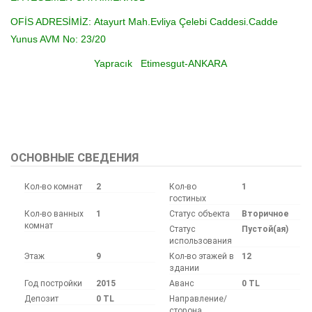
OFİS ADRESİMİZ:
Atayurt Mah.Evliya Çelebi Caddesi.Cadde
Yunus AVM No: 23/20
Yapracık Etimesgut-ANKARA
Bu ilan
Emlak Asistanım
CRM Programı tarafından otomatik entegre edilmiştir.
ОСНОВНЫЕ СВЕДЕНИЯ
Кол-во комнат
2
Кол-во
1
гостиных
Кол-во ванных
1
Статус объекта
Вторичное
комнат
Статус
Пустой(ая)
использования
Этаж
9
Кол-во этажей в
12
здании
Год постройки
2015
Аванс
0 TL
Депозит
0 TL
Направление/
сторона