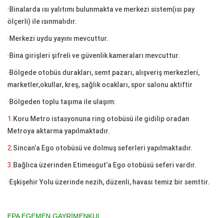
·Binalarda ısı yalıtımı bulunmakta ve merkezi sistem(ısı pay
ölçerli) ile ısınmalıdır.
·Merkezi uydu yayını mevcuttur.
·Bina girişleri şifreli ve güvenlik kameraları mevcuttur.
·Bölgede otobüs durakları, semt pazarı, alışveriş merkezleri,
marketler,okullar, kreş, sağlık ocakları, spor salonu aktiftir
·Bölgeden toplu taşıma ile ulaşım:
1.
Koru Metro istasyonuna ring otobüsü ile gidilip oradan
Metroya aktarma yapılmaktadır.
2.
Sincan’a Ego otobüsü ve dolmuş seferleri yapılmaktadır.
3.
Bağlıca üzerinden Etimesgut’a Ego otobüsü seferi vardır.
·Eşkişehir Yolu üzerinde nezih, düzenli, havası temiz bir semttir.
EPA EGEMEN GAYRİMENKUL