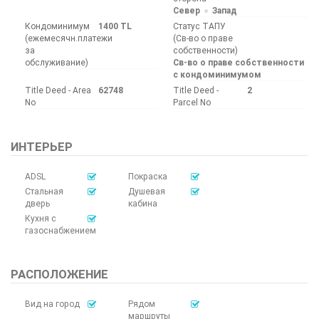
Север
Запад
Кондоминимум
1400 TL
Статус ТАПУ
(ежемесячн.платежи
(Св-во о праве
за
собственности)
обслуживание)
Св-во о праве собственности
с кондоминимумом
Title Deed - Area
62748
Title Deed -
2
No
Parcel No
ИНТЕРЬЕР
ADSL
Покраска
Стальная
Душевая
дверь
кабина
Кухня с
газоснабжением
РАСПОЛОЖЕНИЕ
Вид на город
Рядом
маршруты