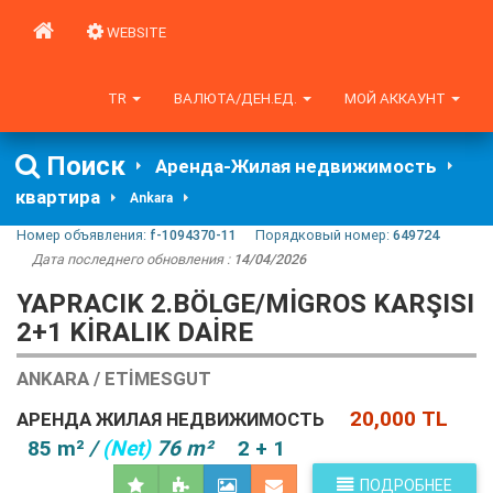
WEBSITE
TR
ВАЛЮТА/ДЕН.ЕД.
МОЙ АККАУНТ
Поиск
Аренда-Жилая недвижимость
квартира
Ankara
Номер объявления:
f-1094370-11
Порядковый номер:
649724
Дата последнего обновления :
14/04/2026
YAPRACIK 2.BÖLGE/MİGROS KARŞISI
2+1 KİRALIK DAİRE
ANKARA / ETIMESGUT
20,000 TL
АРЕНДА ЖИЛАЯ НЕДВИЖИМОСТЬ
85 m²
/
(Net)
76 m²
2 + 1
ПОДРОБНЕЕ