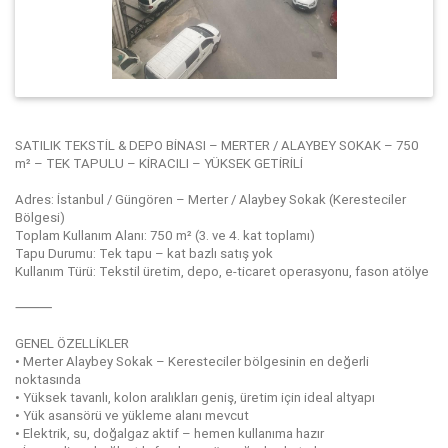
SATILIK TEKSTİL & DEPO BİNASI – MERTER / ALAYBEY SOKAK – 750
m² – TEK TAPULU – KİRACILI – YÜKSEK GETİRİLİ
Adres: İstanbul / Güngören – Merter / Alaybey Sokak (Keresteciler
Bölgesi)
Toplam Kullanım Alanı: 750 m² (3. ve 4. kat toplamı)
Tapu Durumu: Tek tapu – kat bazlı satış yok
Kullanım Türü: Tekstil üretim, depo, e-ticaret operasyonu, fason atölye
⸻
GENEL ÖZELLİKLER
• Merter Alaybey Sokak – Keresteciler bölgesinin en değerli
noktasında
• Yüksek tavanlı, kolon aralıkları geniş, üretim için ideal altyapı
• Yük asansörü ve yükleme alanı mevcut
• Elektrik, su, doğalgaz aktif – hemen kullanıma hazır