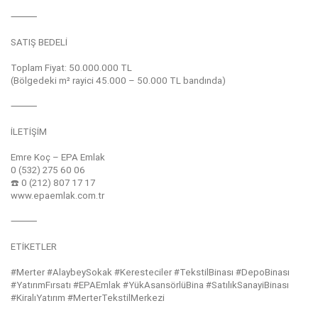
⸻
SATIŞ BEDELİ
Toplam Fiyat: 50.000.000 TL
(Bölgedeki m² rayici 45.000 – 50.000 TL bandında)
⸻
İLETİŞİM
Emre Koç – EPA Emlak
0 (532) 275 60 06
☎️ 0 (212) 807 17 17
www.epaemlak.com.tr
⸻
ETİKETLER
#Merter #AlaybeySokak #Keresteciler #TekstilBinası #DepoBinası
#YatırımFırsatı #EPAEmlak #YükAsansörlüBina #SatılıkSanayiBinası
#KiralıYatırım #MerterTekstilMerkezi
Bu ilan
Emlak Asistanım
CRM Programı tarafından otomatik entegre edilmiştir.