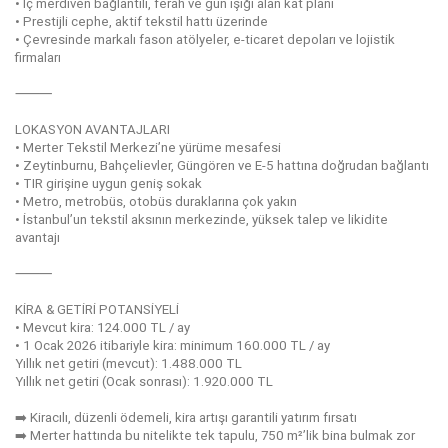
• İç merdiven bağlantılı, ferah ve gün ışığı alan kat planı
• Prestijli cephe, aktif tekstil hattı üzerinde
• Çevresinde markalı fason atölyeler, e-ticaret depoları ve lojistik
firmaları
⸻
LOKASYON AVANTAJLARI
• Merter Tekstil Merkezi’ne yürüme mesafesi
• Zeytinburnu, Bahçelievler, Güngören ve E-5 hattına doğrudan bağlantı
• TIR girişine uygun geniş sokak
• Metro, metrobüs, otobüs duraklarına çok yakın
• İstanbul’un tekstil aksının merkezinde, yüksek talep ve likidite
avantajı
⸻
KİRA & GETİRİ POTANSİYELİ
• Mevcut kira: 124.000 TL / ay
• 1 Ocak 2026 itibariyle kira: minimum 160.000 TL / ay
Yıllık net getiri (mevcut): 1.488.000 TL
Yıllık net getiri (Ocak sonrası): 1.920.000 TL
➡️ Kiracılı, düzenli ödemeli, kira artışı garantili yatırım fırsatı
➡️ Merter hattında bu nitelikte tek tapulu, 750 m²’lik bina bulmak zor