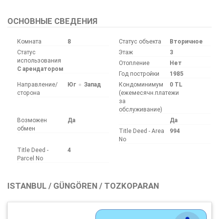
ОСНОВНЫЕ СВЕДЕНИЯ
Комната
8
Статус объекта
Вторичное
Статус
Этаж
3
использования
Отопление
Нет
С арендатором
Год постройки
1985
Направление/
Юг
Запад
Кондоминимум
0 TL
сторона
(ежемесячн.платежи
за
обслуживание)
Возможен
Да
Да
обмен
Title Deed - Area
994
No
Title Deed -
4
Parcel No
ISTANBUL / GÜNGÖREN / TOZKOPARAN