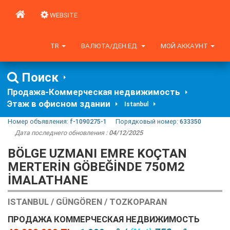
WEBSITE
TR
ВАЛЮТА/ДЕН.ЕД.
МОЙ АККАУНТ
Поиск
Продажа-Коммерческая недвижимость
Этаж в офисном здании
Istanbul
Номер объявления:
f-1090275-1
Порядковый номер:
633350
Дата последнего обновления :
04/12/2025
BÖLGE UZMANI EMRE KOÇTAN
MERTERİN GÖBEĞİNDE 750M2
İMALATHANE
ISTANBUL / GÜNGÖREN / TOZKOPARAN
ПРОДАЖА КОММЕРЧЕСКАЯ НЕДВИЖИМОСТЬ