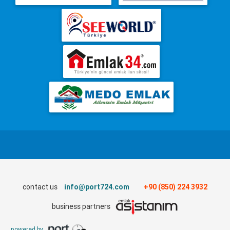
contact us
info@port724.com
+90 (850) 224 3932
business partners
powered by