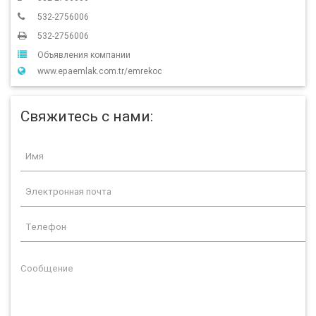
532-2756006
532-2756006
Объявления компании
www.epaemlak.com.tr/emrekoc
Свяжитесь с нами: