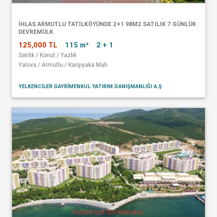
İHLAS ARMUTLU TATİLKÖYÜNDE 2+1 98M2 SATILIK 7 GÜNLÜK
DEVREMÜLK
125,000 TL
115 m²
2 + 1
Satılık / Konut / Yazlık
Yalova / Armutlu / Karşıyaka Mah.
YELKENCİLER GAYRİMENKUL YATIRIM DANIŞMANLIĞI A.Ş