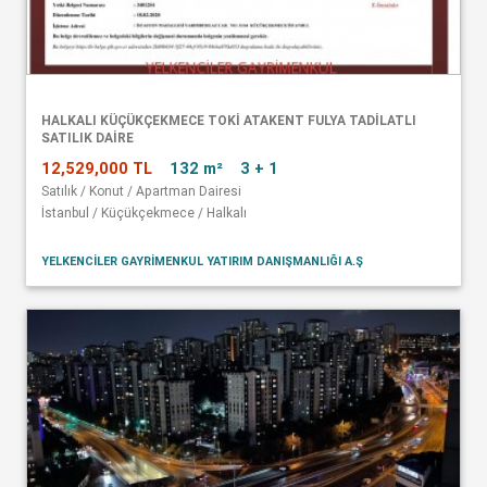
HALKALI KÜÇÜKÇEKMECE TOKİ ATAKENT FULYA TADİLATLI
SATILIK DAİRE
12,529,000 TL
132 m²
3 + 1
Satılık / Konut / Apartman Dairesi
İstanbul / Küçükçekmece / Halkalı
YELKENCİLER GAYRİMENKUL YATIRIM DANIŞMANLIĞI A.Ş