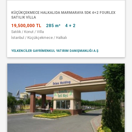
KÜÇÜKÇEKMECE HALKALIDA MARMARAYA 5DK 4+2 FOURLEX
SATILIK VİLLA
19,500,000 TL
285 m²
4 + 2
Satılık / Konut / Villa
İstanbul / Küçükçekmece / Halkalı
YELKENCİLER GAYRİMENKUL YATIRIM DANIŞMANLIĞI A.Ş