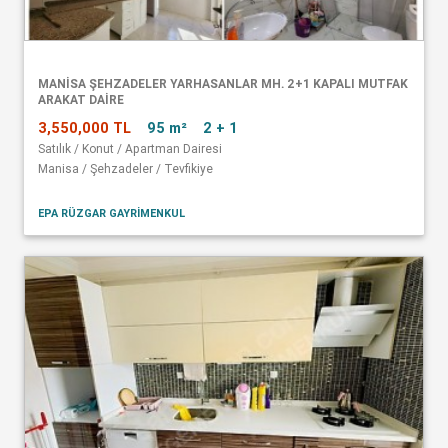
MANISA ŞEHZADELER YARHASANLAR MH. 2+1 KAPALI MUTFAK
ARAKAT DAIRE
3,550,000 TL
95 m²
2 + 1
Satılık / Konut / Apartman Dairesi
Manisa / Şehzadeler / Tevfikiye
EPA RÜZGAR GAYRİMENKUL