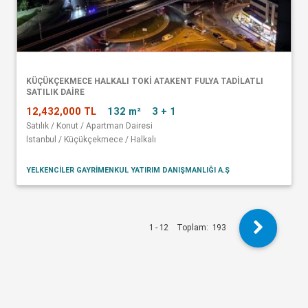
KÜÇÜKÇEKMECE HALKALI TOKİ ATAKENT FULYA TADİLATLI
SATILIK DAİRE
12,432,000 TL
132 m²
3 + 1
Satılık / Konut / Apartman Dairesi
İstanbul / Küçükçekmece / Halkalı
YELKENCİLER GAYRİMENKUL YATIRIM DANIŞMANLIĞI A.Ş
1 - 12
Toplam:
193