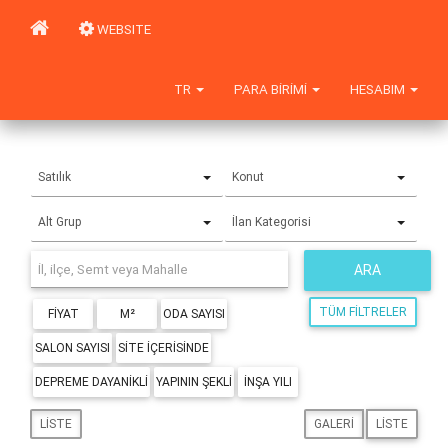
WEBSITE
TR
PARA BIRIMI
HESABIM
Satılık
Konut
Alt Grup
İlan Kategorisi
ARA
TÜM FILTRELER
FIYAT
M²
ODA SAYISI
SALON SAYISI
SITE IÇERISINDE
DEPREME DAYANIKLI
YAPININ ŞEKLI
İNŞA YILI
LISTE
GALERI
LISTE