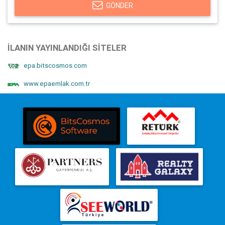
GÖNDER
İLANIN YAYINLANDIĞI SITELER
epa.bitscosmos.com
www.epaemlak.com.tr