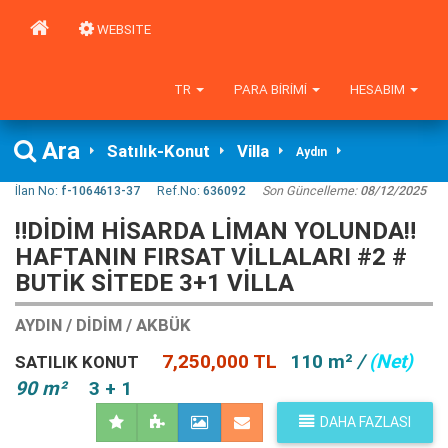
WEBSITE
TR
PARA BIRIMI
HESABIM
Ara
Satılık-Konut
Villa
Aydın
İlan No:
f-1064613-37
Ref.No:
636092
Son Güncelleme:
08/12/2025
‼️DİDİM HİSARDA LİMAN YOLUNDA‼️
HAFTANIN FIRSAT VİLLALARI #2 #
BUTİK SİTEDE 3+1 VİLLA
AYDIN / DIDIM / AKBÜK
7,250,000 TL
110 m²
/
(Net)
SATILIK KONUT
90 m²
3 + 1
DAHA FAZLASI