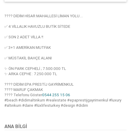
???? DİDİM HİSAR MAHALLESİ LİMAN YOLU....
✅️ 4 VİLLALIK HAVUZLU BUTİK SİTEDE
✅️ SON 2 ADET VİLLA ‼️
✅️ 3+1 AMERİKAN MUTFAK
✅️ MÜSTAKİL BAHÇE ALANI
✨️ ÖN PARK CEPHELİ ; 7.500.000 TL
✨️ ARKA CEPHE : 7.250.000 TL
???? DİDİM EPA PRESTİJ GAYRİMENKUL
???? MARUF ÇAKMAK
????
Telefonu Göster
0544 255 15 06
#beach #didimaltinkum #realestate #epaprestijgayrimenkul #luxury
#altınkum #daire #lüxlifesturkey #design #didim
Bu ilan
Emlak Asistanım
CRM Programı tarafından otomatik entegre edilmiştir.
ANA BILGI