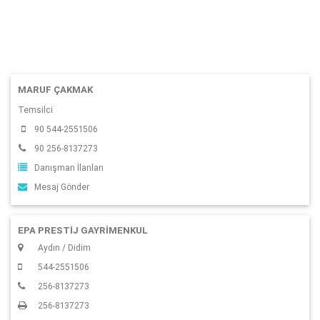
MARUF ÇAKMAK
Temsilci
90 544-2551506
90 256-8137273
Danışman İlanları
Mesaj Gönder
EPA PRESTİJ GAYRİMENKUL
Aydın / Didim
544-2551506
256-8137273
256-8137273