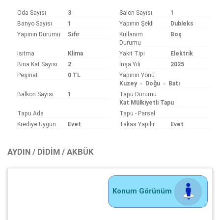
Oda Sayısı
3
Salon Sayısı
1
Banyo Sayısı
1
Yapının Şekli
Dubleks
Yapının Durumu
Sıfır
Kullanım
Boş
Durumu
Isıtma
Klima
Yakıt Tipi
Elektrik
Bina Kat Sayısı
2
İnşa Yılı
2025
Peşinat
0 TL
Yapının Yönü
Kuzey
Doğu
Batı
Balkon Sayısı
1
Tapu Durumu
Kat Mülkiyetli Tapu
Tapu Ada
Tapu - Parsel
Krediye Uygun
Evet
Takas Yapılır
Evet
AYDIN / DIDIM / AKBÜK
Konum Görünüm