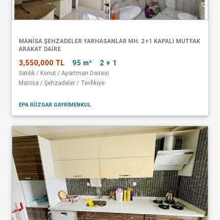
MANISA ŞEHZADELER YARHASANLAR MH. 2+1 KAPALI MUTFAK
ARAKAT DAIRE
3,550,000 TL
95 m²
2 + 1
Satılık / Konut / Apartman Dairesi
Manisa / Şehzadeler / Tevfikiye
EPA RÜZGAR GAYRİMENKUL