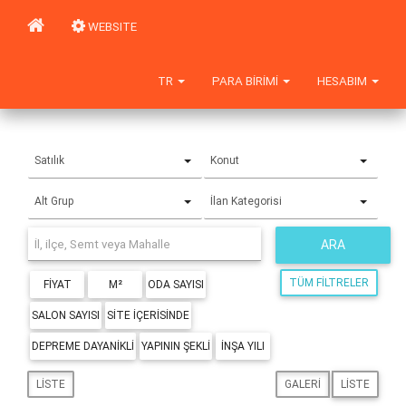
WEBSITE
TR
PARA BIRIMI
HESABIM
Satılık
Konut
Alt Grup
İlan Kategorisi
ARA
TÜM FILTRELER
FIYAT
M²
ODA SAYISI
SALON SAYISI
SITE IÇERISINDE
DEPREME DAYANIKLI
YAPININ ŞEKLI
İNŞA YILI
LISTE
GALERI
LISTE