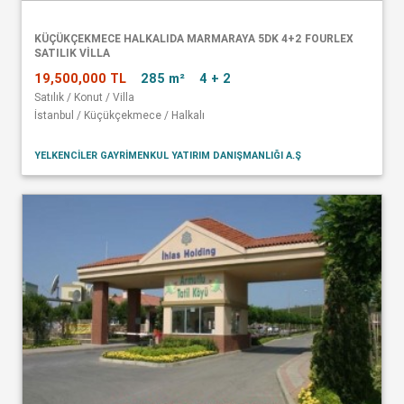
KÜÇÜKÇEKMECE HALKALIDA MARMARAYA 5DK 4+2 FOURLEX
SATILIK VİLLA
19,500,000 TL
285 m²
4 + 2
Satılık / Konut / Villa
İstanbul / Küçükçekmece / Halkalı
YELKENCİLER GAYRİMENKUL YATIRIM DANIŞMANLIĞI A.Ş