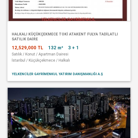
HALKALI KÜÇÜKÇEKMECE TOKİ ATAKENT FULYA TADİLATLI
SATILIK DAİRE
12,529,000 TL
132 m²
3 + 1
Satılık / Konut / Apartman Dairesi
İstanbul / Küçükçekmece / Halkalı
YELKENCİLER GAYRİMENKUL YATIRIM DANIŞMANLIĞI A.Ş