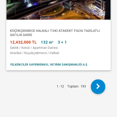
KÜÇÜKÇEKMECE HALKALI TOKİ ATAKENT FULYA TADİLATLI
SATILIK DAİRE
12,432,000 TL
132 m²
3 + 1
Satılık / Konut / Apartman Dairesi
İstanbul / Küçükçekmece / Halkalı
YELKENCİLER GAYRİMENKUL YATIRIM DANIŞMANLIĞI A.Ş
1 - 12
Toplam:
193