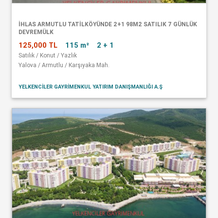
İHLAS ARMUTLU TATİLKÖYÜNDE 2+1 98M2 SATILIK 7 GÜNLÜK
DEVREMÜLK
125,000 TL
115 m²
2 + 1
Satılık / Konut / Yazlık
Yalova / Armutlu / Karşıyaka Mah.
YELKENCİLER GAYRİMENKUL YATIRIM DANIŞMANLIĞI A.Ş