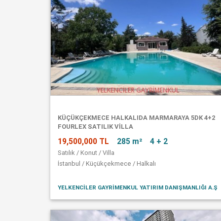
KÜÇÜKÇEKMECE HALKALIDA MARMARAYA 5DK 4+2
FOURLEX SATILIK VİLLA
19,500,000 TL
285 m²
4 + 2
Satılık / Konut / Villa
İstanbul / Küçükçekmece / Halkalı
YELKENCİLER GAYRİMENKUL YATIRIM DANIŞMANLIĞI A.Ş