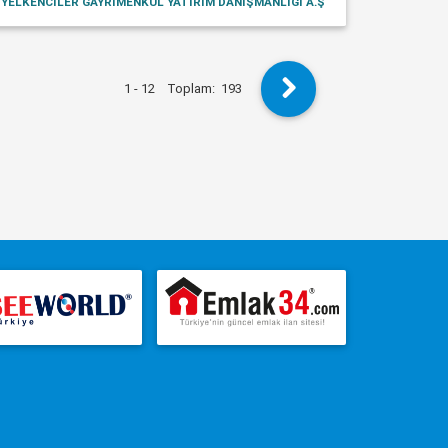
YELKENCİLER GAYRİMENKUL YATIRIM DANIŞMANLIĞI A.Ş
1 - 12
Toplam:
193