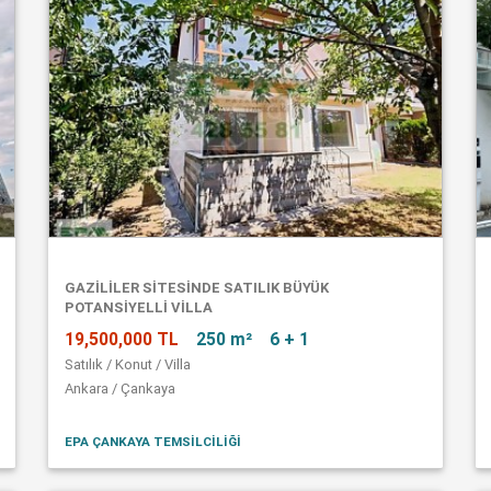
GAZİLİLER SİTESİNDE SATILIK BÜYÜK
POTANSİYELLİ VİLLA
19,500,000 TL
250 m²
6 + 1
Satılık / Konut / Villa
Ankara / Çankaya
EPA ÇANKAYA TEMSİLCİLİĞİ