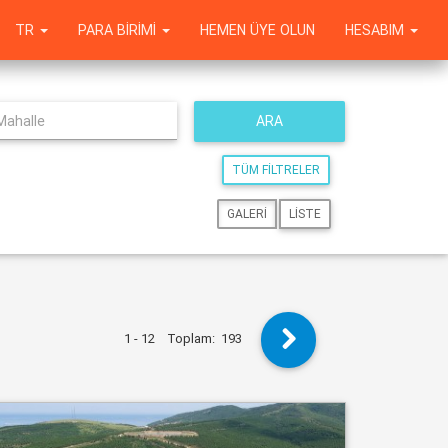
TR
PARA BIRIMI
HEMEN ÜYE OLUN
HESABIM
ARA
TÜM FILTRELER
GALERI
LISTE
1 - 12
Toplam:
193