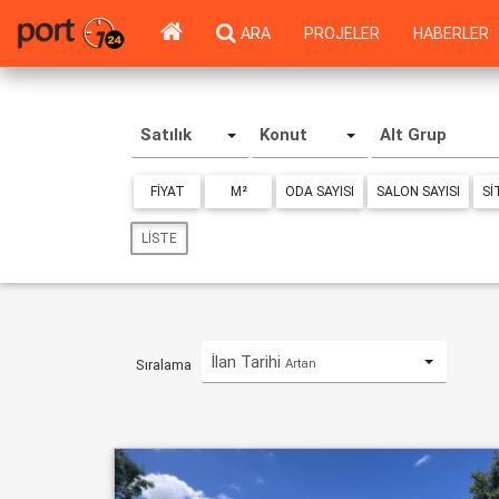
ARA
PROJELER
HABERLER
Satılık
Konut
Alt Grup
FIYAT
M²
ODA SAYISI
SALON SAYISI
SI
LISTE
İlan Tarihi
Artan
Sıralama