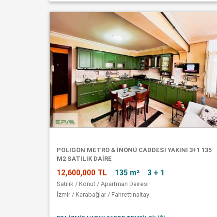
POLİGON METRO & İNÖNÜ CADDESİ YAKINI 3+1 135
M2 SATILIK DAİRE
12,600,000 TL
135 m²
3 + 1
Satılık / Konut / Apartman Dairesi
İzmir / Karabağlar / Fahrettinaltay