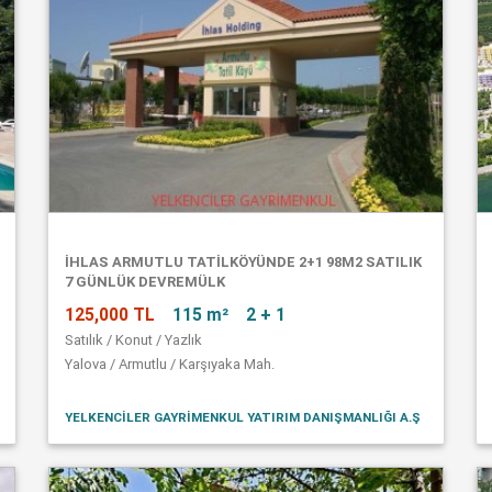
İHLAS ARMUTLU TATİLKÖYÜNDE 2+1 98M2 SATILIK
7 GÜNLÜK DEVREMÜLK
125,000 TL
115 m²
2 + 1
Satılık / Konut / Yazlık
Yalova / Armutlu / Karşıyaka Mah.
YELKENCİLER GAYRİMENKUL YATIRIM DANIŞMANLIĞI A.Ş