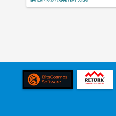
EPA İZMİR HATAY CADDE TEMSİLCİLİĞİ