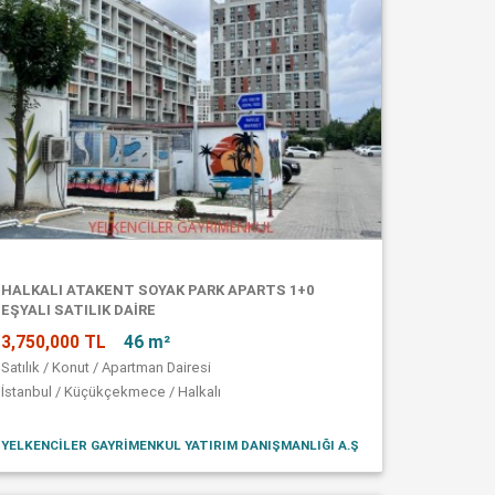
HALKALI ATAKENT SOYAK PARK APARTS 1+0
EŞYALI SATILIK DAİRE
3,750,000 TL
46 m²
Satılık / Konut / Apartman Dairesi
İstanbul / Küçükçekmece / Halkalı
YELKENCİLER GAYRİMENKUL YATIRIM DANIŞMANLIĞI A.Ş