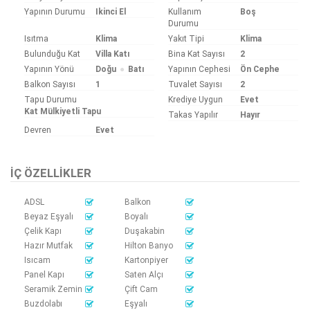
Yapının Durumu
Ikinci El
Kullanım
Boş
Durumu
Isıtma
Klima
Yakıt Tipi
Klima
Bulunduğu Kat
Villa Katı
Bina Kat Sayısı
2
Yapının Yönü
Doğu
Batı
Yapının Cephesi
Ön Cephe
Balkon Sayısı
1
Tuvalet Sayısı
2
Tapu Durumu
Krediye Uygun
Evet
Kat Mülkiyetli Tapu
Takas Yapılır
Hayır
Devren
Evet
İÇ ÖZELLIKLER
ADSL
Balkon
Beyaz Eşyalı
Boyalı
Çelik Kapı
Duşakabin
Hazır Mutfak
Hilton Banyo
Isıcam
Kartonpiyer
Panel Kapı
Saten Alçı
Seramik Zemin
Çift Cam
Buzdolabı
Eşyalı