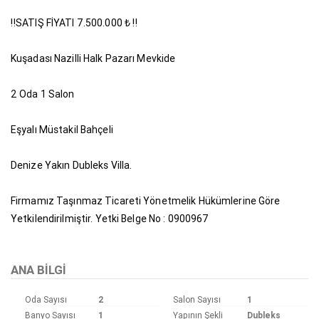
‼️SATIŞ FİYATI 7.500.000 ₺ ‼️
Kuşadası Nazilli Halk Pazarı Mevkide
2 Oda 1 Salon
Eşyalı Müstakil Bahçeli
Denize Yakın Dubleks Villa.
Firmamız Taşınmaz Ticareti Yönetmelik Hükümlerine Göre
Yetkilendirilmiştir. Yetki Belge No : 0900967
ANA BILGI
Oda Sayısı
2
Salon Sayısı
1
Banyo Sayısı
1
Yapının Şekli
Dubleks