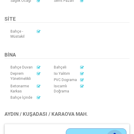
Sağlık Ocağı
Semt Pazarı
SITE
Bahçe -
Müstakil
BINA
Bahçe Duvarı
Bahçeli
Deprem
Isı Yalıtım
Yönetmelikli
PVC Dograma
Betonarme
Isıcamlı
Karkas
Doğrama
Bahçe İçinde
AYDIN / KUŞADASI / KARAOVA MAH.