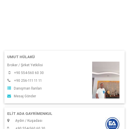
UMUT HÜLAKÜ
Broker / Şirket Yetkilisi
+90 554-560 60 30
+90 256-111 11 11
Danışman İlanları
Mesaj Gönder
ELIT ADA GAYRIMENKUL
Aydın / Kuşadası
+90 554-560 60 30