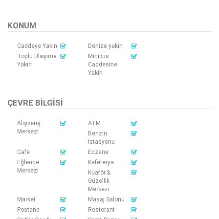
KONUM
Caddeye Yakin
Denize yakin
Toplu Ulaşıma
Minibüs
Yakın
Caddesine
Yakin
ÇEVRE BILGISI
Alışveriş
ATM
Merkezi
Benzin
Istasyonu
Cafe
Eczane
Eğlence
Kafeterya
Merkezi
Kuaför &
Güzellik
Merkezi
Market
Masaj Salonu
Postane
Restorant