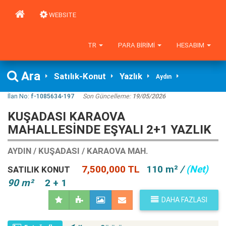
WEBSITE
TR
PARA BIRIMI
HESABIM
Ara
Satılık-Konut
Yazlık
Aydın
İlan No:
f-1085634-197
Son Güncelleme:
19/05/2026
KUŞADASI KARAOVA
MAHALLESİNDE EŞYALI 2+1 YAZLIK
AYDIN / KUŞADASI / KARAOVA MAH.
7,500,000 TL
110 m²
/
(Net)
SATILIK KONUT
90 m²
2 + 1
DAHA FAZLASI